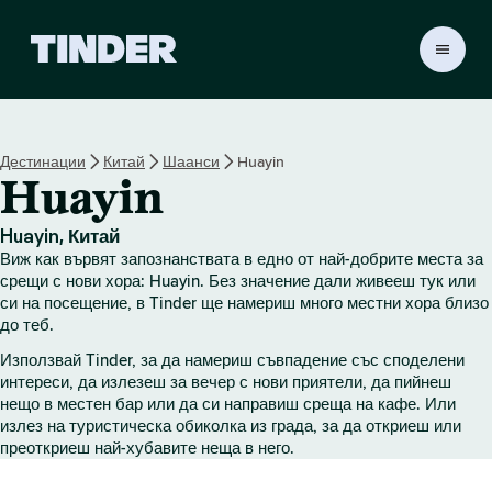
T
i
n
d
e
Дестинации
Китай
Шаанси
Huayin
r
Huayin
Н
а
ч
Huayin, Китай
а
Виж как вървят запознанствата в едно от най-добрите места за
л
срещи с нови хора: Huayin. Без значение дали живееш тук или
о
си на посещение, в Tinder ще намериш много местни хора близо
до теб.
Използвай Tinder, за да намериш съвпадение със споделени
интереси, да излезеш за вечер с нови приятели, да пийнеш
нещо в местен бар или да си направиш среща на кафе. Или
излез на туристическа обиколка из града, за да откриеш или
преоткриеш най-хубавите неща в него.