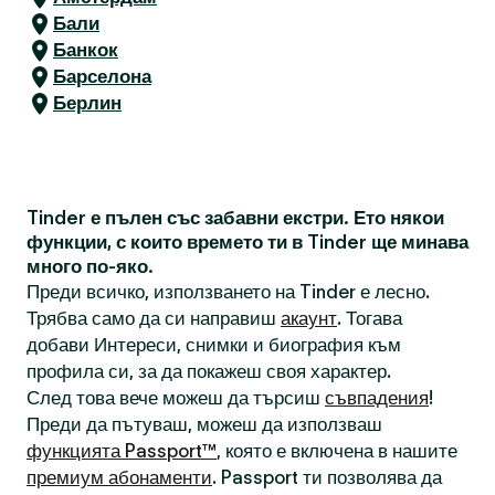
Бали
Банкок
Барселона
Берлин
Tinder е пълен със забавни екстри. Ето някои
функции, с които времето ти в Tinder ще минава
много по-яко.
Преди всичко, използването на Tinder е лесно.
Трябва само да си направиш
акаунт
. Тогава
добави Интереси, снимки и биография към
профила си, за да покажеш своя характер.
След това вече можеш да търсиш
съвпадения
!
Преди да пътуваш, можеш да използваш
функцията Passport™
, която е включена в нашите
премиум абонаменти
. Passport ти позволява да