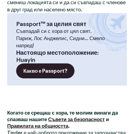
смениш локацията си и да си съвпадаш с членове
в друг град или населено място.
Passport™ за целия свят
Съвпадай си с хора от цял свят.
Париж, Лос Анджелис, Сидни... Смело
напред!
Настоящо местоположение
:
Huayin
Какво е Passport?
Когато се срещаш с хора, те молим винаги да
спазваш нашите
Съвети за безопасност
и
Правилата на общността
.
Tinder е най-доброто приложение за запознанства