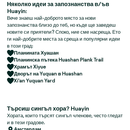
Няколко идеи за запознанства в/ъв
Huayin:
Вече знаеш най-доброто място за нови
запознанства близо до теб, но къде ще заведеш
новите си приятели? Споко, ние сме насреща. Ето
ги най-добрите места за среща и популярни идеи
в този град:
Планината Хуашан
Планинска пътека Huashan Plank Trail
Храмът Xiyue
Дворът на Yuquan в Huashan
Xi'an Yuquan Yard
Търсиш сингъл хора? Huayin
Хората, които търсят сингъл членове, често гледат
и в тези градове.
Амстердам