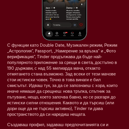
С функции като Double Date, Музикален режим, Режим
„Астрология“, Passport, „Намерение за връзка“ и „Фото
верификация“, Tinder продължава да бъде най-
популярното приложение за срещи в света, достъпно в
190 държави, с над 55 милиарда мача, откакто
отмятането стана възможно. Зад всеки от тези мачове
стои истински човек. Точно в това винаги е бил
смисълът. Идваш тук, за да се запознаеш с хора, които
иначе нямаше да срещнеш: нова тръпка, спътник за
пътуване, нещо, което започва бавно, но се разгаря до
истински силни отношения. Каквото и да търсиш (или
дори още да не търсиш активно), Tinder ти дава
пространството да си наредиш нещата.
Създаваш профил, задаваш предпочитанията си и