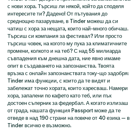
с нови хора. Търсиш ли някой, който да споделя
интересите ти? Дадено! От пътувания до
среднощно пазаруване, в Tinder можеш да си
чатиш с хора за нещата, които най-много обичаш.
Търсиш си компания за фестивал? Или просто
търсиш човек, на когото му пука за климатичните
промени, колкото и на теб? С над 55 милиарда
съвпадения към днешна дата, ние явно имаме
опит в създаването на запознанства. Твоята
връзка с онлайн запознанствата току-що задобря:
Tinder има функции, с които да те видят и
забележат точно хората, които харесваш. Намери
хора, запалени по кафето като теб, или пък
достоен съперник за федербал. А когато излизаш
от града, нашата функция Passport може да те
отведе в над 190 страни на повече от 40 езика — в
Tinder всичко е възможно.