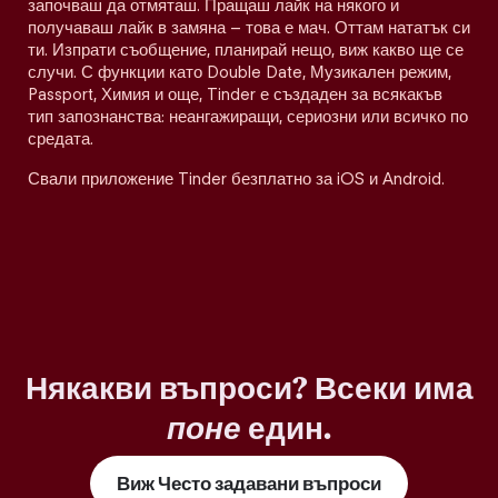
започваш да отмяташ. Пращаш лайк на някого и
получаваш лайк в замяна – това е мач. Оттам нататък си
ти. Изпрати съобщение, планирай нещо, виж какво ще се
случи. С функции като Double Date, Музикален режим,
Passport, Химия и още, Tinder е създаден за всякакъв
тип запознанства: неангажиращи, сериозни или всичко по
средата.
Свали приложение Tinder безплатно за iOS и Android.
Някакви въпроси? Всеки има
поне
един.
Виж Често задавани въпроси