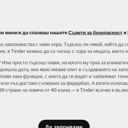
лим винаги да спазваш нашите
Съвети за безопасност
и
а запознанства с нови хора. Търсиш ли някой, който да 
е, в Tinder можеш да си чатиш с хора за нещата, които 
Или просто търсиш човек, на когото му пука за климатич
нешна дата, ние явно имаме опит в създаването на запо
inder има функции, с които да те видят и забележат точ
, или пък достоен съперник за федербал. А когато излиз
90 страни на повече от 40 езика — в Tinder всичко е възм
Да започваме