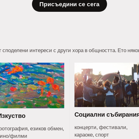
Присъедини се сега
т споделени интереси с други хора в общността. Ето няк
Социални събирани
Изкуство
концерти, фестивали,
фотография, езиков обмен,
караоке, спорт
кино/филми