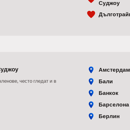
Суджоу
Дълготрай
Суджоу
Амстердам
Бали
членове, често гледат и в
Банкок
Барселона
Берлин