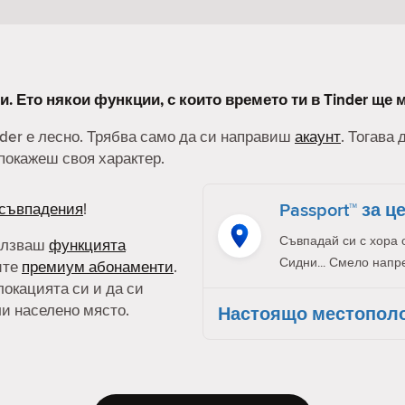
и. Ето някои функции, с които времето ти в Tinder ще 
nder е лесно. Трябва само да си направиш
акаунт
. Тогава
покажеш своя характер.
Passport™ за ц
съвпадения
!
Съвпадай си с хора 
олзваш
функцията
Сидни... Смело напр
ите
премиум абонаменти
.
локацията си и да си
ли населено място.
Настоящо местопол