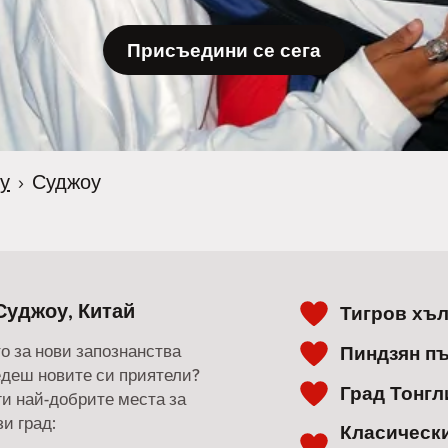
Присъедини се сега
у
›
Суджоу
Суджоу, Китай
Тигров хъ
о за нови запознанства
Пиндзян п
ведеш новите си приятели?
Град Тонгл
ги най-добрите места за
и град:
Класически