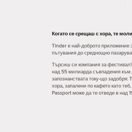
Когато се срещаш с хора, те мо
Tinder е най-доброто приложение з
пътувания до среднощно пазаруван
Търсиш си компания за фестивал? 
над 55 милиарда съвпадения към д
запознанствата току-що задобря: T
хора, запалени по кафето като теб
Passport може да те отведе в над 1