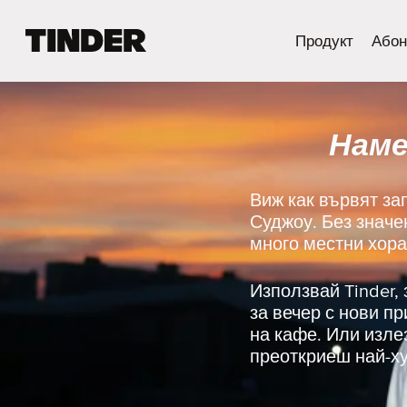
T
Продукт
Абон
i
n
d
e
Наме
r
Н
а
ч
Виж как вървят за
а
Суджоу. Без значе
л
много местни хора
о
Използвай Tinder,
за вечер с нови п
на кафе. Или изле
преоткриеш най-ху