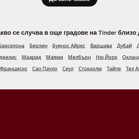
кво се случва в още градове на Tinder близо 
Барселона
Берлин
Буенос Айрес
Варшава
Дубай
джелис
Мадрид
Маями
Мелбърн
Ню Йорк
Оклан
 Франциско
Сао Пауло
Сеул
Стокхолм
Тайпе
Тел 