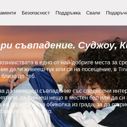
аменти
Безопасност
Поддръжка
Свали
Подаръчн
ри съвпадение. Суджоу, 
познанствата в едно от най-добрите места за ср
ние дали живееш тук или си на посещение, в Ti
 близо до теб.
 за да намериш съвпадение със споделени инте
риятели, да пийнеш нещо в местен бар или да с
з на туристическа обиколка из града, за да откр
бавите неща в него.