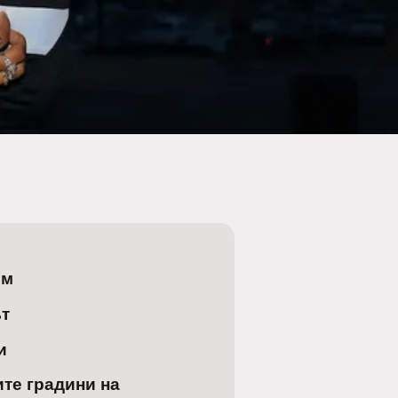
лм
ът
и
те градини на