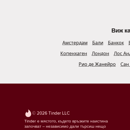
Виж ка
Амстердам
Бали
Банкок
Копенхаген
Лондон
Лос Ан
Рио де Жанейро
Сан
© 2026 Tinder LLC
Tinder е мястото, където връзките наистина
започват – независимо дали търсиш нещо