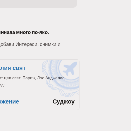
минава много по-яко.
 добави Интереси, снимки и
елия свят
от цял свят. Париж, Лос Анджелис,
ед!
ожение
Суджоу