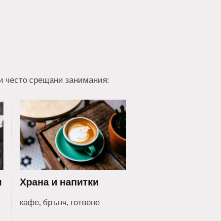
ои често срещани занимания:
я
Храна и напитки
кафе, брънч, готвене