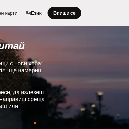
и карти
Език
Впиши се
Китай
ещи с нови хора:
nder ще намериш
реси, да излезеш
и направиш среща
иеш или