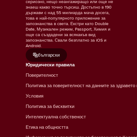
сериозно, нещо неангажиращо или още не
знаеш какво точно търсиш. Достъпно в 190
държави с над 55 милиарда мача досега,
това е най-популярното приложение за
запознанства в света. Екстри като Double
Date, Музикален режим, Passport, Химия и
още са създадени за всякакъв вид
запознанства. Свали безплатно за iOS и
Android.
български
Юридически правила
Поверителност
Политика за поверителност на данните за здравето
Условия
Политика за бисквитки
Интелектуална собственост
Етика на общността