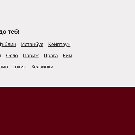
до теб!
Дъблин
Истанбул
Кейптаун
д
Осло
Париж
Прага
Рим
Авив
Токио
Хелзинки