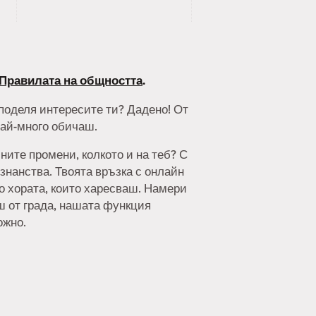
Правилата на общността
.
споделя интересите ти? Дадено! От
най-много обичаш.
ните промени, колкото и на теб? С
знанства. Твоята връзка с онлайн
но хората, които харесваш. Намери
аш от града, нашата функция
ожно.