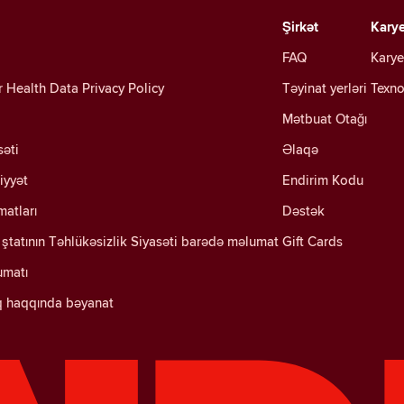
Şirkət
Kary
FAQ
Karye
Health Data Privacy Policy
Təyinat yerləri
Texno
Mətbuat Otağı
səti
Əlaqə
iyyət
Endirim Kodu
matları
Dəstək
ştatının Təhlükəsizlik Siyasəti barədə məlumat
Gift Cards
umatı
q haqqında bəyanat