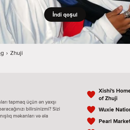
İndi qoşul
ng
›
Zhuji
n
Xishi's Hom
of Zhuji
nları tapmaq üçün ən yaxşı
paracağınızı bilirsinizmi? Sizi
Wuxie Nation
nışlıq məkanları və əla
Pearl Market