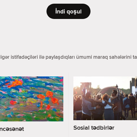
İndi qoşul
 digər istifadəçiləri ilə paylaşdıqları ümumi maraq sahələrini
Sosial tədbirlər
İncəsənət