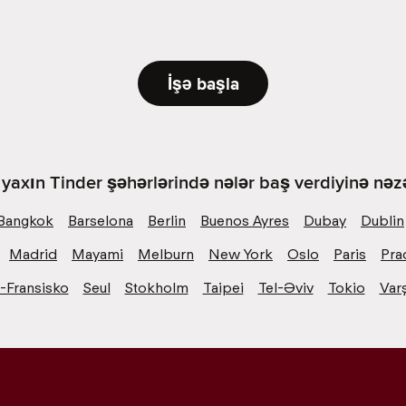
İşə başla
yaxın Tinder şəhərlərində nələr baş verdiyinə nəzə
Bangkok
Barselona
Berlin
Buenos Ayres
Dubay
Dublin
Madrid
Mayami
Melburn
New York
Oslo
Paris
Pra
-Fransisko
Seul
Stokholm
Taipei
Tel-Əviv
Tokio
Var