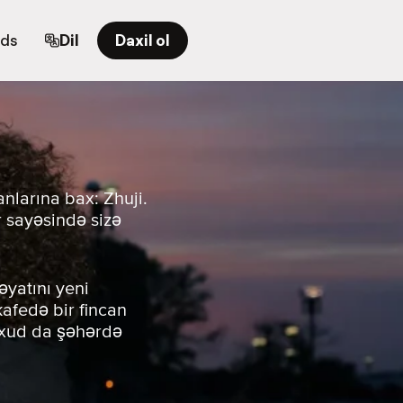
rds
Dil
Daxil ol
nlarına bax: Zhuji.
r sayəsində sizə
əyatını yeni
 kafedə bir fincan
yaxud da şəhərdə