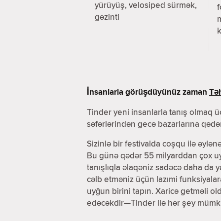
yürüyüş, velosiped sürmək,
f
gəzinti
k
İnsanlarla görüşdüyünüz zaman
Təh
Tinder yeni insanlarla tanış olmaq üç
səfərlərindən gecə bazarlarına qədər
Sizinlə bir festivalda coşqu ilə əylən
Bu günə qədər 55 milyarddan çox uyğ
tanışlıqla əlaqəniz sadəcə daha da 
cəlb etməniz üçün lazımi funksiyala
uyğun birini tapın. Xaricə getməli o
edəcəkdir—Tinder ilə hər şey mümk