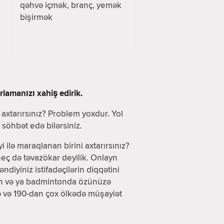
qəhvə içmək, branç, yemək
bişirmək
lamanızı xahiş edirik.
i axtarırsınız? Problem yoxdur. Yol
söhbət edə bilərsiniz.
yi ilə maraqlanan birini axtarırsınız?
eç də təvazökar deyilik. Onlayn
iyiniz istifadəçilərin diqqətini
olun və ya badmintonda özünüzə
də və 190-dan çox ölkədə müşayiət