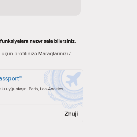
unksiyalara nəzər sala bilərsiniz.
üçün profilinizə Maraqlarınızı /
Passport™
lə uyğunlaşın. Paris, Los-Anceles,
Zhuji