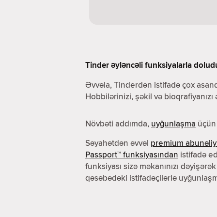
Tinder əyləncəli funksiyalarla dolud
Əvvəla, Tinderdən istifadə çox asand
Hobbilərinizi, şəkil və bioqrafiyanızı
Növbəti addımda,
uyğunlaşma
üçün 
Səyahətdən əvvəl
premium abunəliy
Passport™ funksiyasından
istifadə ed
funksiyası sizə məkanınızı dəyişərək
qəsəbədəki istifadəçilərlə uyğunlaşm