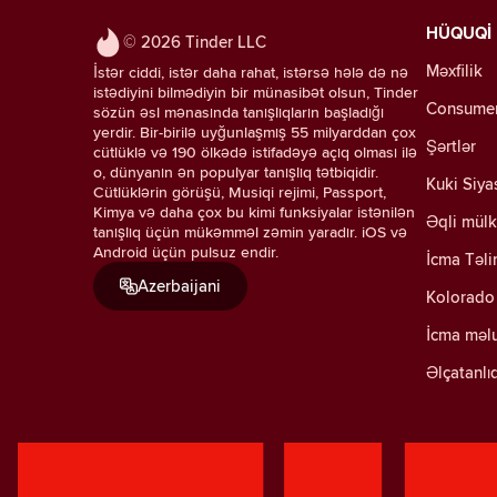
HÜQUQİ
© 2026 Tinder LLC
Məxfilik
İstər ciddi, istər daha rahat, istərsə hələ də nə
istədiyini bilmədiyin bir münasibət olsun, Tinder
Consumer 
sözün əsl mənasında tanışlıqların başladığı
yerdir. Bir-birilə uyğunlaşmış 55 milyarddan çox
Şərtlər
cütlüklə və 190 ölkədə istifadəyə açıq olması ilə
o, dünyanın ən populyar tanışlıq tətbiqidir.
Kuki Siya
Cütlüklərin görüşü, Musiqi rejimi, Passport,
Kimya və daha çox bu kimi funksiyalar istənilən
Əqli mülk
tanışlıq üçün mükəmməl zəmin yaradır. iOS və
Android üçün pulsuz endir.
İcma Təli
Azerbaijani
Kolorado 
İcma məl
Əlçatanlı