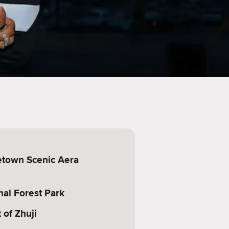
etown Scenic Aera
al Forest Park
 of Zhuji