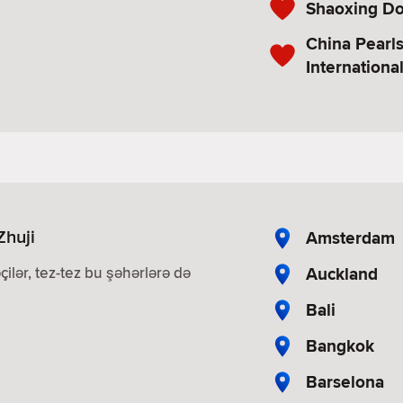
Shaoxing Do
China Pearl
International
Zhuji
Amsterdam
Auckland
çilər, tez-tez bu şəhərlərə də
Bali
Bangkok
Barselona