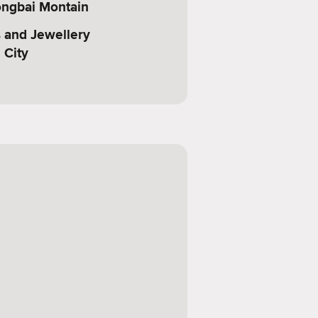
ngbai Montain
s and Jewellery
 City