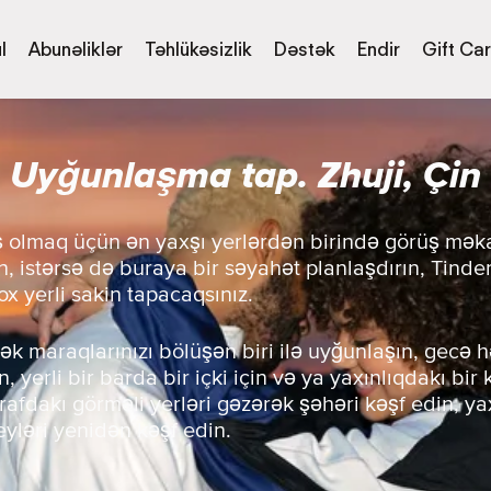
l
Abunəliklər
Təhlükəsizlik
Dəstək
Endir
Gift Ca
Uyğunlaşma tap. Zhuji, Çin
ış olmaq üçün ən yaxşı yerlərdən birində görüş məka
n, istərsə də buraya bir səyahət planlaşdırın, Tinde
x yerli sakin tapacaqsınız.
ək maraqlarınızı bölüşən biri ilə uyğunlaşın, gecə h
, yerli bir barda bir içki için və ya yaxınlıqdakı bir
trafdakı görməli yerləri gəzərək şəhəri kəşf edin, 
eyləri yenidən kəşf edin.