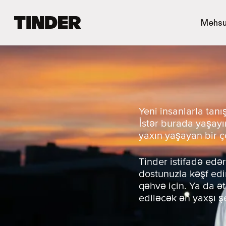
T
Məhsu
i
n
d
e
r
H
o
m
Yeni insanlarla tan
e
İstər burada yaşayı
yaxın yaşayan bir ço
Tinder istifadə edər
dostunuzla kəşf edin
qəhvə için. Ya da ə
ediləcək ən yaxşı ş