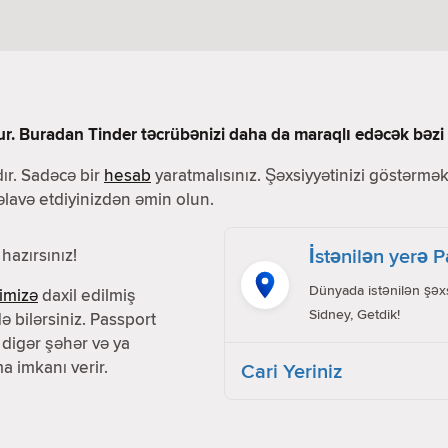
ur. Buradan Tinder təcrübənizi daha da maraqlı edəcək bəzi f
ır. Sadəcə bir
hesab
yaratmalısınız. Şəxsiyyətinizi göstərmək 
 əlavə etdiyinizdən əmin olun.
İstənilən yerə 
hazırsınız!
Dünyada istənilən şəxs
imizə
daxil edilmiş
Sidney, Getdik!
ə bilərsiniz. Passport
 digər şəhər və ya
a imkanı verir.
Cari Yeriniz