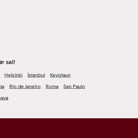
r sal!
Helsinki
İstanbul
Keyptaun
qa
Rio de Janeiro
Roma
San Paulo
şava