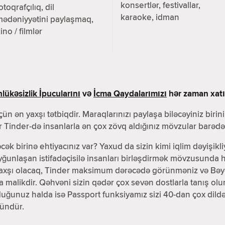
konsertlər, festivallar,
otoqrafçılıq, dil
karaoke, idman
mədəniyyətini paylaşmaq,
ino / filmlər
lükəsizlik İpucularını
və
İcma Qaydalarımızı
hər zaman xatır
ün ən yaxşı tətbiqdir. Maraqlarınızı paylaşa biləcəyiniz birin
 Tinder-də insanlarla ən çox zövq aldığınız mövzular barədə 
əcək birinə ehtiyacınız var? Yaxud da sizin kimi iqlim dəyişikli
unlaşan istifadəçisilə insanları birləşdirmək mövzusunda h
yaxşı olacaq, Tinder maksimum dərəcədə görünməniz və Bəyənd
ra malikdir. Qəhvəni sizin qədər çox sevən dostlarla tanış 
lduğunuz halda isə Passport funksiyamız sizi 40-dan çox dil
ündür.