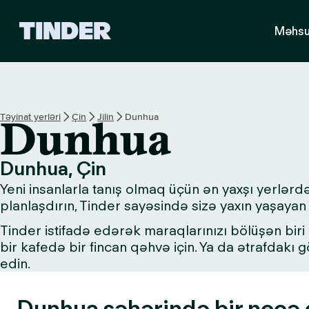
T
Məhsu
i
n
d
e
r
H
Təyinat yerləri
Çin
Jilin
Dunhua
Dunhua
o
m
e
Dunhua, Çin
Yeni insanlarla tanış olmaq üçün ən yaxşı yerlərd
planlaşdırın, Tinder sayəsində sizə yaxın yaşayan 
Tinder istifadə edərək maraqlarınızı bölüşən biri i
bir kafedə bir fincan qəhvə için. Ya da ətrafdakı
edin.
Dunhua şəhərində bir neçə g