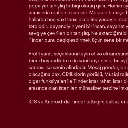
populyar tanışlıq tətbiqi olaraq qalır. Həmin u
arxasında real bir insan var. Məqsəd həmişə 
hallarda heç vaxt tanış ola bilməyəcəyin insan
tətbiqdir: bəyəndiyin yeni bir insan, səyahət y
sevgiyə çevrilən bir tanışlıq. Nə axtardığını 
Tinder bunu dəqiqləşdirmək üçün sənə bir mə
Profil yarat, seçimlərini təyin et və ekranı s
birini bəyəndikdə o da səni bəyənirsə, bu u
sonrası isə sənin əlindədir. Mesaj göndər, bir
olacağına bax. Cütlüklərin görüşü, Musiqi rej
digər funksiyaları ilə Tinder istər rahat, istər c
arasında olan istənilən münasibət tərzinə imka
iOS və Android-də Tinder tətbiqini pulsuz end