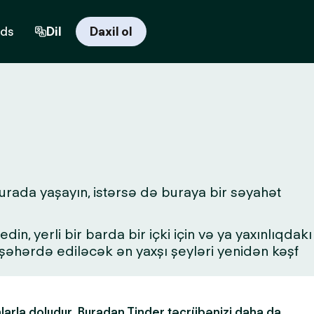
rds
Dil
Daxil ol
urada yaşayın, istərsə də buraya bir səyahət
in, yerli bir barda bir içki için və ya yaxınlıqdakı
a şəhərdə ediləcək ən yaxşı şeyləri yenidən kəşf
alarla doludur. Buradan Tinder təcrübənizi daha da