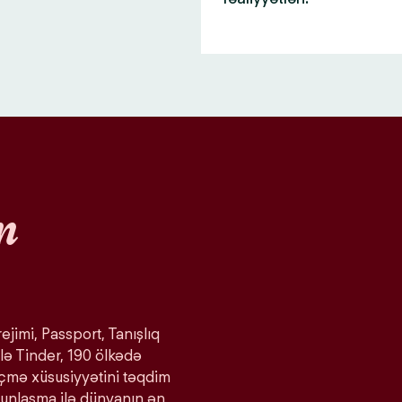
n
ejimi, Passport, Tanışlıq
lə Tinder, 190 ölkədə
eçmə xüsusiyyətini təqdim
ğunlaşma ilə dünyanın ən