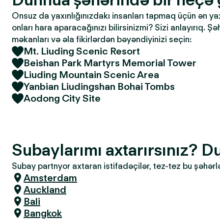
Onsuz da yaxınlığınızdakı insanları tapmaq üçün ən yaxşı
onları hara aparacağınızı bilirsinizmi? Sizi anlayırıq. Ş
məkanları və əla fikirlərdən bəyəndiyinizi seçin:
Mt. Liuding Scenic Resort
Beishan Park Martyrs Memorial Tower
Liuding Mountain Scenic Area
Yanbian Liudingshan Bohai Tombs
Aodong City Site
Subaylarımı axtarırsınız? 
Subay partnyor axtaran istifadəçilər, tez-tez bu şəhərl
Amsterdam
Auckland
Bali
Bangkok