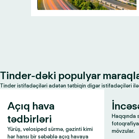
Tinder-dəki populyar maraql
Tinder istifadəçiləri adətən tətbiqin digər istifadəçiləri 
Açıq hava
İncəs
tədbirləri
Haqqında s
fotoqrafiya,
Yürüş, velosiped sürmə, gəzinti kimi
mövzular.
hər hansı bir səbəblə açıq havaya