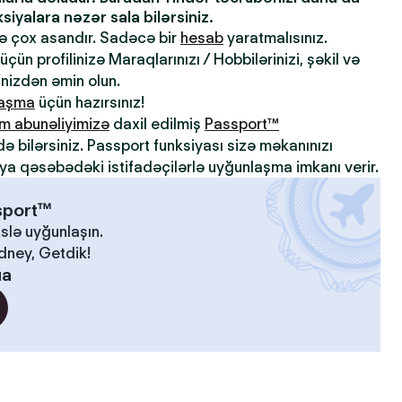
iyalara nəzər sala bilərsiniz.
də çox asandır. Sadəcə bir
hesab
yaratmalısınız.
çün profilinizə Maraqlarınızı / Hobbilərinizi, şəkil və
inizdən əmin olun.
laşma
üçün hazırsınız!
m abunəliyimizə
daxil edilmiş
Passport™
də bilərsiniz. Passport funksiyası sizə məkanınızı
ya qəsəbədəki istifadəçilərlə uyğunlaşma imkanı verir.
ssport™
slə uyğunlaşın.
idney, Getdik!
ua