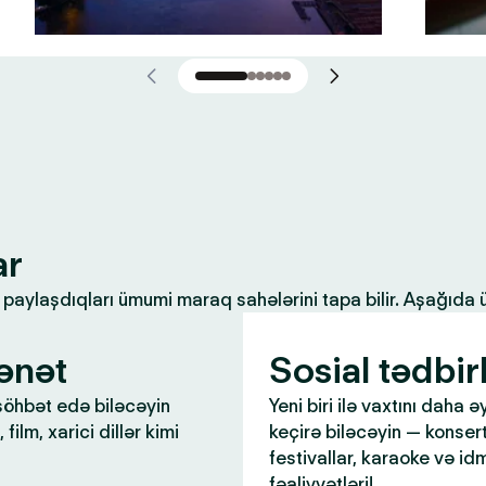
ar
ilə paylaşdıqları ümumi maraq sahələrini tapa bilir. Aşağıda
ənət
Sosial tədbir
öhbət edə biləcəyin
Yeni biri ilə vaxtını daha ə
 film, xarici dillər kimi
keçirə biləcəyin — konsert
festivallar, karaoke və id
fəaliyyətləri!