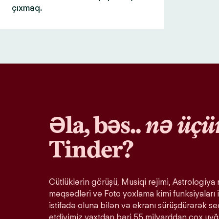
çıxmaq.
Əla, bəs..
nə üçü
Tinder?
Cütlüklərin görüşü, Musiqi rejimi, Astrologiya r
məqsədləri və Foto yoxlama kimi funksiyaları i
istifadə oluna bilən və ekranı sürüşdürərək s
etdiyimiz vaxtdan bəri 55 milyarddan çox uy