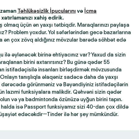
z zaman
Təhlükəsizlik İpucularını
və
İcma
atırlamanızı xahiş edirik.
ış olmaq üçün ən yaxşı tətbiqdir. Maraqlarınızı paylaşa
sınız? Problem yoxdur. Yol səfərlərindən gecə bazarlarına
la ən çox zövq aldığınız mövzular barədə söhbət edə
qu ilə əylənəcək birinə ehtiyacınız var? Yaxud da sizin
maraqlanan birini axtarırsınız? Bu günə qədər 55
 istifadəçisilə insanları birləşdirmək mövzusunda
 Onlayn tanışlıqla əlaqəniz sadəcə daha da yaxşı
dərəcədə görünməniz və Bəyəndiyiniz istifadəçilərin
n lazımi funksiyalara malikdir. Qəhvəni sizin qədər
 olun və ya badmintonda özünüzə uyğun birini tapın.
halda isə Passport funksiyamız sizi 40-dan çox dildə
şayiət edəcəkdir—Tinder ilə hər şey mümkündür.