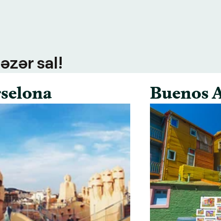
əzər sal!
selona
Buenos A