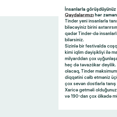
İnsanlarla görüşdüyünü
Qaydalarımızı
hər zaman x
Tinder yeni insanlarla tan
biləcəyiniz birini axtarır
qədər Tinder-də insanlar
bilərsiniz.
Sizinlə bir festivalda coş
kimi iqlim dəyişikliyi ilə 
milyarddan çox uyğunlaşan
heç də təvazökar deyilik.
olacaq, Tinder maksimum 
diqqətini cəlb etməniz üçü
çox sevən dostlarla tanış
Xaricə getməli olduğunuz 
və 190-dan çox ölkədə mü