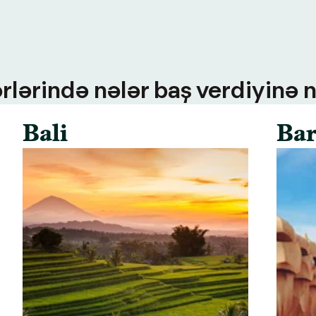
rlərində nələr baş verdiyinə n
Bali
Bar