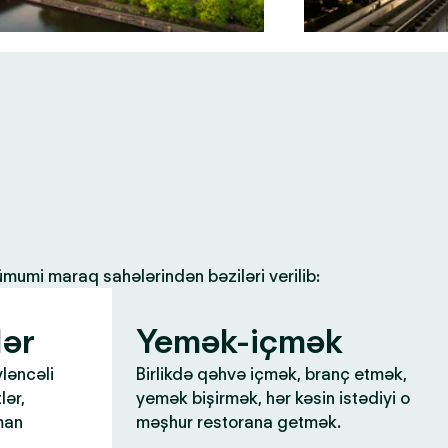
 ümumi maraq sahələrindən bəziləri verilib:
lər
Yemək-içmək
yləncəli
Birlikdə qəhvə içmək, branç etmək,
lər,
yemək bişirmək, hər kəsin istədiyi o
man
məşhur restorana getmək.