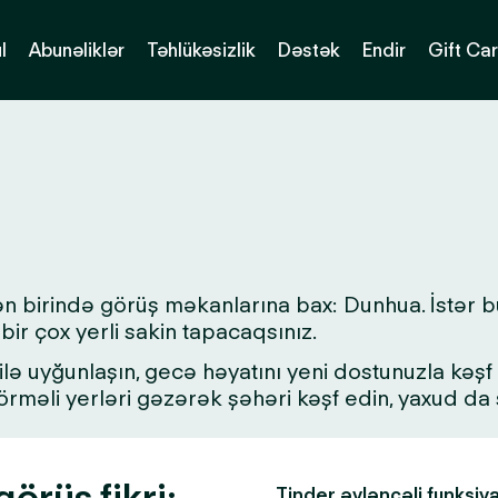
l
Abunəliklər
Təhlükəsizlik
Dəstək
Endir
Gift Ca
ən birində görüş məkanlarına bax: Dunhua. İstər b
bir çox yerli sakin tapacaqsınız.
lə uyğunlaşın, gecə həyatını yeni dostunuzla kəşf ed
 görməli yerləri gəzərək şəhəri kəşf edin, yaxud d
örüş fikri:
Tinder əyləncəli funksiy