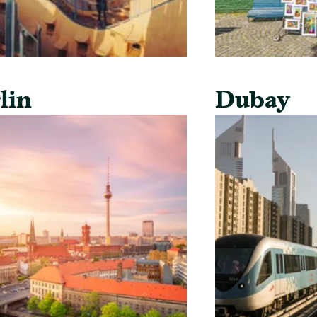
lin
Dubay