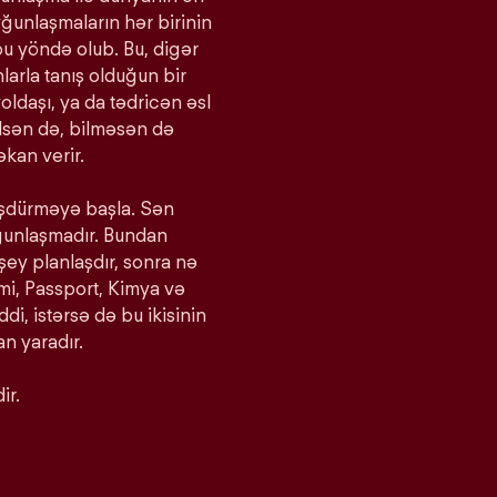
yğunlaşmaların hər birinin
bu yöndə olub. Bu, digər
larla tanış olduğun bir
oldaşı, ya da tədricən əsl
bilsən də, bilməsən də
kan verir.
ürüşdürməyə başla. Sən
yğunlaşmadır. Bundan
 şey planlaşdır, sonra nə
imi, Passport, Kimya və
iddi, istərsə də bu ikisinin
n yaradır.
ir.