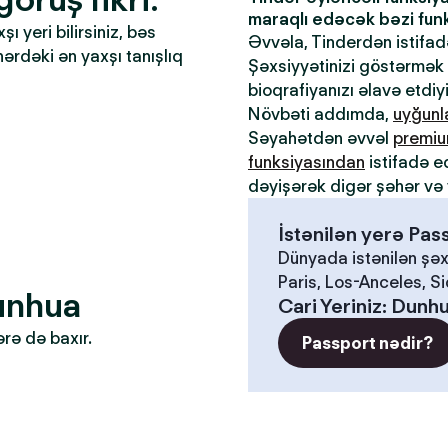
maraqlı edəcək bəzi funks
 yeri bilirsiniz, bəs
Əvvəla, Tinderdən istifa
əhərdəki ən yaxşı tanışlıq
Şəxsiyyətinizi göstərmək ü
bioqrafiyanızı əlavə etdiy
Növbəti addımda,
uyğun
Səyahətdən əvvəl
premiu
funksiyasından
istifadə e
dəyişərək digər şəhər və 
İstənilən yerə Pa
Dünyada istənilən şəx
Paris, Los-Anceles, S
Dunhua
Cari Yeriniz
:
Dunh
ərə də baxır.
Passport nədir?