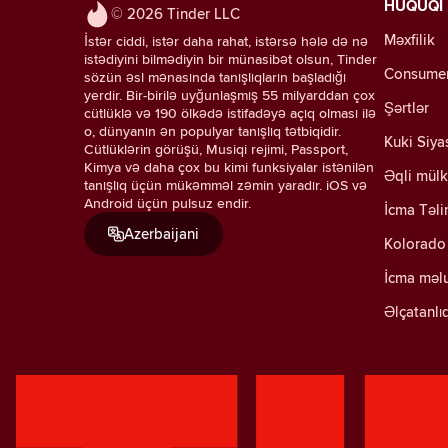
HÜQUQİ
© 2026 Tinder LLC
Məxfilik
İstər ciddi, istər daha rahat, istərsə hələ də nə
istədiyini bilmədiyin bir münasibət olsun, Tinder
Consumer 
sözün əsl mənasında tanışlıqların başladığı
yerdir. Bir-birilə uyğunlaşmış 55 milyarddan çox
Şərtlər
cütlüklə və 190 ölkədə istifadəyə açıq olması ilə
o, dünyanın ən populyar tanışlıq tətbiqidir.
Kuki Siya
Cütlüklərin görüşü, Musiqi rejimi, Passport,
Kimya və daha çox bu kimi funksiyalar istənilən
Əqli mülk
tanışlıq üçün mükəmməl zəmin yaradır. iOS və
Android üçün pulsuz endir.
İcma Təli
Azerbaijani
Kolorado 
İcma məl
Əlçatanlı