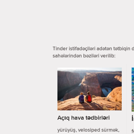
Tinder istifadəçiləri adətən tətbiqin
sahələrindən bəziləri verilib:
Açıq hava tədbirləri
yürüyüş, velosiped sürmək,
f