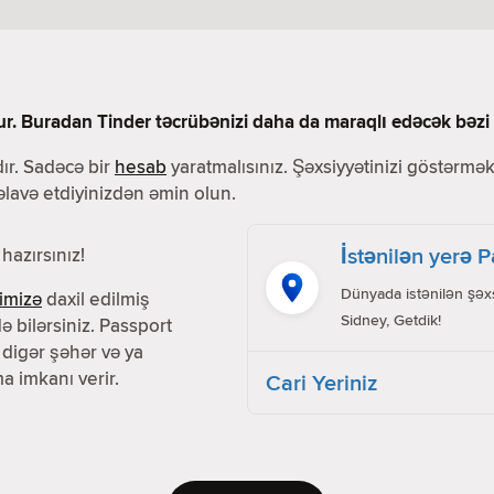
ur. Buradan Tinder təcrübənizi daha da maraqlı edəcək bəzi f
ır. Sadəcə bir
hesab
yaratmalısınız. Şəxsiyyətinizi göstərmək 
 əlavə etdiyinizdən əmin olun.
İstənilən yerə 
hazırsınız!
Dünyada istənilən şəxs
imizə
daxil edilmiş
Sidney, Getdik!
ə bilərsiniz. Passport
 digər şəhər və ya
a imkanı verir.
Cari Yeriniz