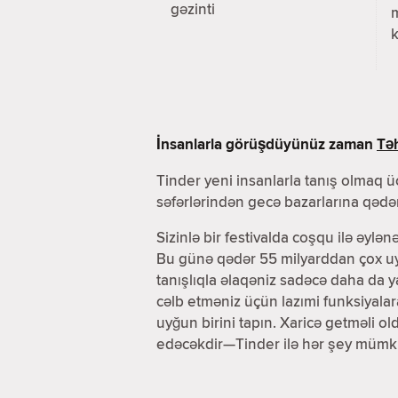
gəzinti
k
İnsanlarla görüşdüyünüz zaman
Təh
Tinder yeni insanlarla tanış olmaq üç
səfərlərindən gecə bazarlarına qədər
Sizinlə bir festivalda coşqu ilə əylən
Bu günə qədər 55 milyarddan çox uyğ
tanışlıqla əlaqəniz sadəcə daha da 
cəlb etməniz üçün lazımi funksiyala
uyğun birini tapın. Xaricə getməli o
edəcəkdir—Tinder ilə hər şey mümk