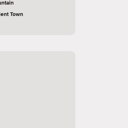
ntain
ient Town