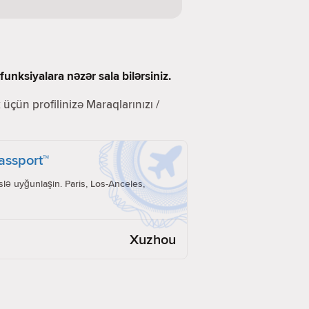
unksiyalara nəzər sala bilərsiniz.
üçün profilinizə Maraqlarınızı /
Passport™
lə uyğunlaşın. Paris, Los-Anceles,
Xuzhou