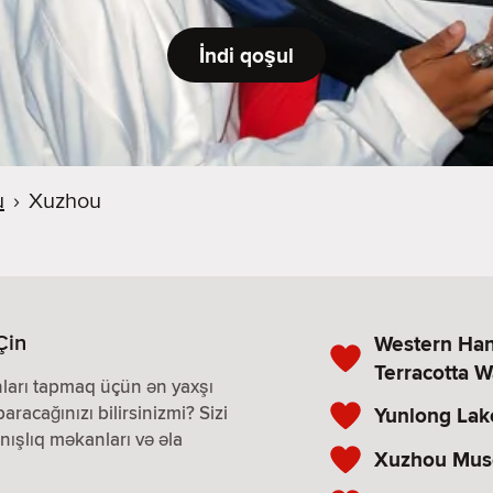
İndi qoşul
u
›
Xuzhou
Çin
Western Han
Terracotta W
nları tapmaq üçün ən yaxşı
paracağınızı bilirsinizmi? Sizi
Yunlong Lak
nışlıq məkanları və əla
Xuzhou Mu