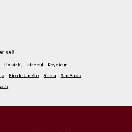
r sal!
Helsinki
İstanbul
Keyptaun
qa
Rio de Janeiro
Roma
San Paulo
şava