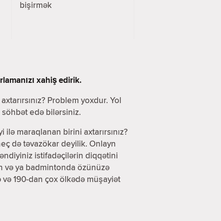
bişirmək
lamanızı xahiş edirik.
i axtarırsınız? Problem yoxdur. Yol
söhbət edə bilərsiniz.
yi ilə maraqlanan birini axtarırsınız?
eç də təvazökar deyilik. Onlayn
iyiniz istifadəçilərin diqqətini
olun və ya badmintonda özünüzə
də və 190-dan çox ölkədə müşayiət