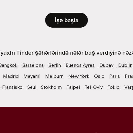
İşə başla
yaxın Tinder şəhərlərində nələr baş verdiyinə nəzə
Bangkok
Barselona
Berlin
Buenos Ayres
Dubay
Dublin
Madrid
Mayami
Melburn
New York
Oslo
Paris
Pra
-Fransisko
Seul
Stokholm
Taipei
Tel-Əviv
Tokio
Var