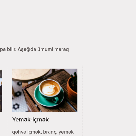
 tapa bilir. Aşağıda ümumi maraq
Yemək-içmək
qəhvə içmək, branç, yemək