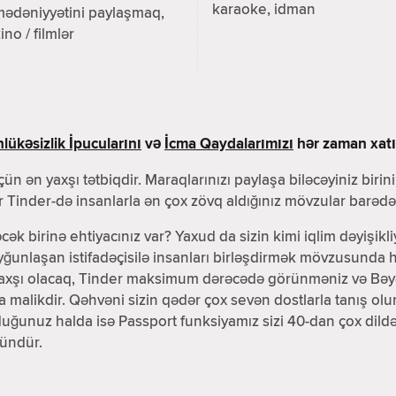
karaoke, idman
mədəniyyətini paylaşmaq,
ino / filmlər
lükəsizlik İpucularını
və
İcma Qaydalarımızı
hər zaman xatır
ün ən yaxşı tətbiqdir. Maraqlarınızı paylaşa biləcəyiniz birin
 Tinder-də insanlarla ən çox zövq aldığınız mövzular barədə 
əcək birinə ehtiyacınız var? Yaxud da sizin kimi iqlim dəyişikli
unlaşan istifadəçisilə insanları birləşdirmək mövzusunda h
yaxşı olacaq, Tinder maksimum dərəcədə görünməniz və Bəyənd
ra malikdir. Qəhvəni sizin qədər çox sevən dostlarla tanış 
lduğunuz halda isə Passport funksiyamız sizi 40-dan çox dil
ündür.