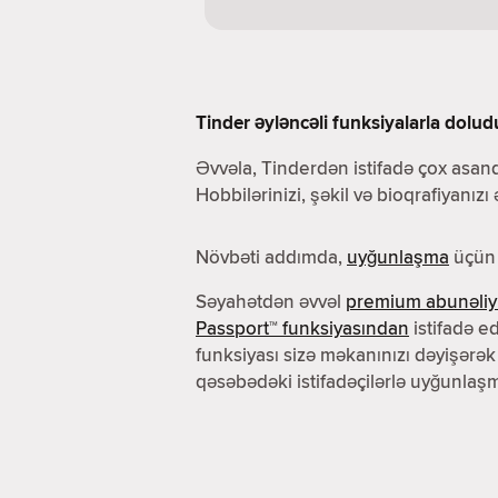
Tinder əyləncəli funksiyalarla dolud
Əvvəla, Tinderdən istifadə çox asand
Hobbilərinizi, şəkil və bioqrafiyanızı
Növbəti addımda,
uyğunlaşma
üçün 
Səyahətdən əvvəl
premium abunəliy
Passport™ funksiyasından
istifadə ed
funksiyası sizə məkanınızı dəyişərək
qəsəbədəki istifadəçilərlə uyğunlaşm