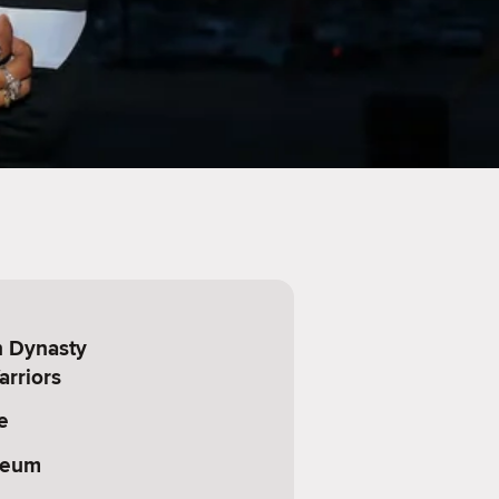
 Dynasty
arriors
e
seum