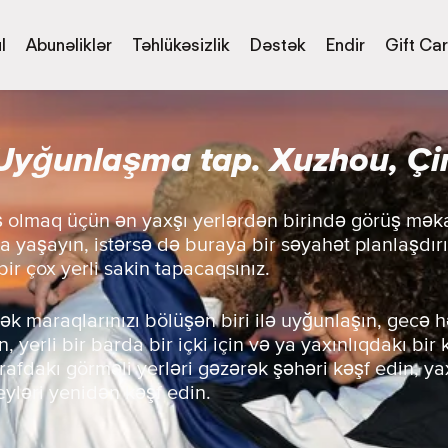
l
Abunəliklər
Təhlükəsizlik
Dəstək
Endir
Gift Ca
Uyğunlaşma tap. Xuzhou, Çi
ış olmaq üçün ən yaxşı yerlərdən birində görüş mək
a yaşayın, istərsə də buraya bir səyahət planlaşdır
ir çox yerli sakin tapacaqsınız.
ək maraqlarınızı bölüşən biri ilə uyğunlaşın, gecə h
, yerli bir barda bir içki için və ya yaxınlıqdakı bir
trafdakı görməli yerləri gəzərək şəhəri kəşf edin, 
eyləri yenidən kəşf edin.