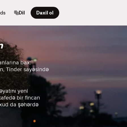
rds
Dil
Daxil ol
n
anlarına bax:
ın, Tinder sayəsində
əyatını yeni
 kafedə bir fincan
yaxud da şəhərdə