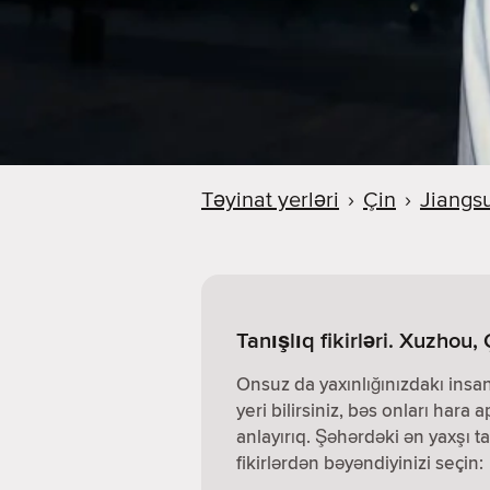
Təyinat yerləri
›
Çin
›
Jiangs
Tanışlıq fikirləri. Xuzhou, 
Onsuz da yaxınlığınızdakı insa
yeri bilirsiniz, bəs onları hara a
anlayırıq. Şəhərdəki ən yaxşı ta
fikirlərdən bəyəndiyinizi seçin: