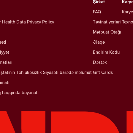
Şirkət
Kary
FAQ
Karye
Health Data Privacy Policy
Təyinat yerləri
Texno
Mətbuat Otağı
səti
Əlaqə
iyyət
Endirim Kodu
matları
Dəstək
ştatının Təhlükəsizlik Siyasəti barədə məlumat
Gift Cards
umatı
q haqqında bəyanat