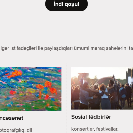
İndi qoşul
 digər istifadəçiləri ilə paylaşdıqları ümumi maraq sahələrini
Sosial tədbirlər
İncəsənət
konsertlər, festivallar,
otoqrafçılıq, dil