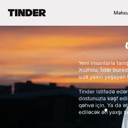
T
Məhsu
i
n
d
e
r
H
o
m
Yeni insanlarla tan
e
Xuzhou. İstər burad
sizə yaxın yaşayan b
Tinder istifadə edər
dostunuzla kəşf edin
qəhvə için. Ya da ə
ediləcək ən yaxşı ş