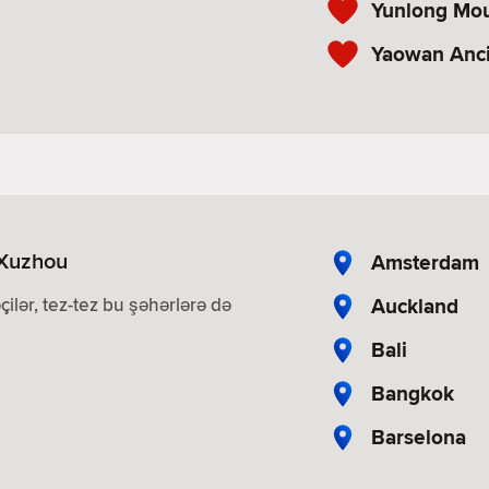
Yunlong Mou
Yaowan Anc
 Xuzhou
Amsterdam
Auckland
çilər, tez-tez bu şəhərlərə də
Bali
Bangkok
Barselona