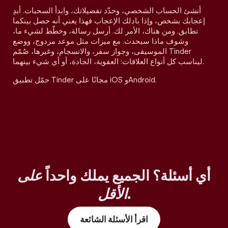
أنشئ الحساب الشخصي، وحدّد تفضيلاتك، وابدأ السحبات. أبدِ
إعجابك بشخص، وإذا بادلك الإعجاب فهذا يعني أنه حصل بينكما
تطابق. ومن هناك، الأمر لك. أرسل رسالة، وخطّط لشيء ما،
وشوف ماذا سيحدث. مع ميزات مثل موعد مزدوج، ووضع
الموسيقى، وجواز سفر، والانسجام، وغيرها، صُمّم Tinder
ليناسب كل أنواع العلاقات: العفوية، الجادة، أو أي شيء بينهما.
حمّل تطبيق Tinder مجانًا على iOS وAndroid.
أي أسئلة؟ الجميع يملك واحداً
على
.
الأقل
اقرأ الأسئلة الشائعة