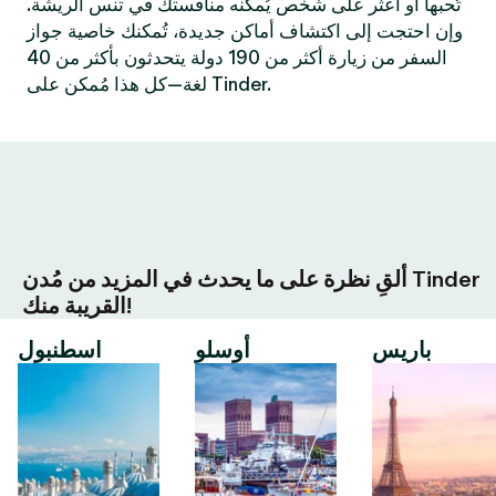
تُحبها أو اعثر على شخص يُمكنه منافستك في تنس الريشة.
وإن احتجت إلى اكتشاف أماكن جديدة، تُمكنك خاصية جواز
السفر من زيارة أكثر من 190 دولة يتحدثون بأكثر من 40
لغة—كل هذا مُمكن على Tinder.
ألقِ نظرة على ما يحدث في المزيد من مُدن Tinder
القريبة منك!
باريس
أوسلو
اسطنبول