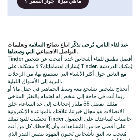
ما هي ميزة "جواز السفر"؟
عند لقاء الناس، يُرجى تذكّر
اتباع نصائح
السلامة
وتعليمات
التي وضعناها.
التواصل الاجتماعي
Tinder أفضل تطبيق للقاء أشخاص جُدد. أتبحث عن شخص
يُشارك اهتماماتِك؟ لا مشكلة. على Tinder، يُمكنك الدردشة
مع الناس حول أكثر الأشياء التي تستمتع بها، من الرحلات
البرية إلى الأسواق الليلية.
أتحتاج لشخص تتشجع معه وسط الجماهير في حفل ما؟ أو
ربما أنت في حاجة إلى شخص له اهتمام بالتغيّر المناخي
مثلك. بفضل 55 مليار إعجابات إلى حد الساعة، خلق
الاتصالات هو مجال خبرتنا. علاقتك بالمواعدة الإلكترونية
تحسّنت للتو: يَملك Tinder خاصيات تُساعدك على الحصول
على أقصى حد من المُشاهدات وأن يُلاحظك كل من أنت
مُعجب به. التق بأشخاص يُحبون القهوة بنفس القدر الذي