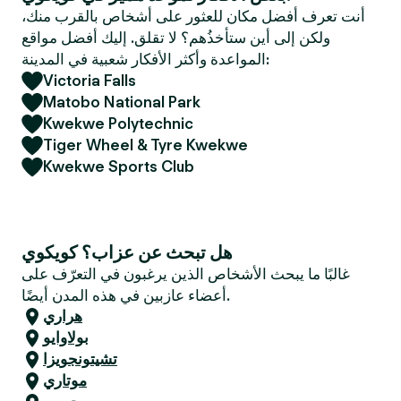
e
أنت تعرف أفضل مكان للعثور على أشخاص بالقرب منك،
r
ولكن إلى أين ستأخذُهم؟ لا تقلق. إليك أفضل مواقع
المواعدة وأكثر الأفكار شعبية في المدينة:
Victoria Falls
Matobo National Park
Kwekwe Polytechnic
Tiger Wheel & Tyre Kwekwe
Kwekwe Sports Club
هل تبحث عن عزاب؟ كويكوي
غالبًا ما يبحث الأشخاص الذين يرغبون في التعرّف على
أعضاء عازبين في هذه المدن أيضًا.
هراري
بولاوايو
تشيتونجويزا
موتاري