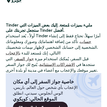
جويرو
Tinder مليء بميزات مُمتعة. إليك بعض الميزات التي
ستجعل تجربتك على Tinder أفضل.
أولاً ، يُعد استخدام Tinder أمرًا سهلاً. تحتاج فقط إلى إنشاء
حساب
. تأكد من إضافة اهتماماتِك وصورِك ومعلوماتك
الشخصية إلى حسابك الشخصي لإظهار سِمات شخصيتك.
!
التالي، إنك مُستعد للبدء
بالإعجاب
قبل السفر، يُمكنك استخدام ميزة
جواز السفر
، التي
ستجدها في
الاشتراكات الاستثنائية
. يُتيح لك جواز السفر
تغيير موقعك والإعجاب مع أعضاء في مدينة أو بلدة أخرى.
خاصية جواز السفر إلى أي مكان
الإعجاب بأي شخص حول العالم. باريس،
لوس أنجلوس، سيدني، انطلق!
الموقع الحالي
:
كويكوي