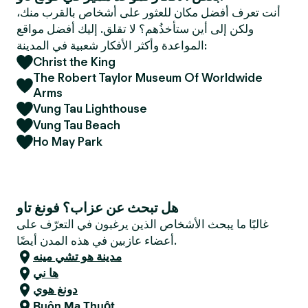
e
أنت تعرف أفضل مكان للعثور على أشخاص بالقرب منك،
r
ولكن إلى أين ستأخذُهم؟ لا تقلق. إليك أفضل مواقع
المواعدة وأكثر الأفكار شعبية في المدينة:
Christ the King
The Robert Taylor Museum Of Worldwide
Arms
Vung Tau Lighthouse
Vung Tau Beach
Ho May Park
هل تبحث عن عزاب؟ فونغ تاو
غالبًا ما يبحث الأشخاص الذين يرغبون في التعرّف على
أعضاء عازبين في هذه المدن أيضًا.
مدينة هو تشي مينه
ها ني
دونغ هوي
Buôn Ma Thuột