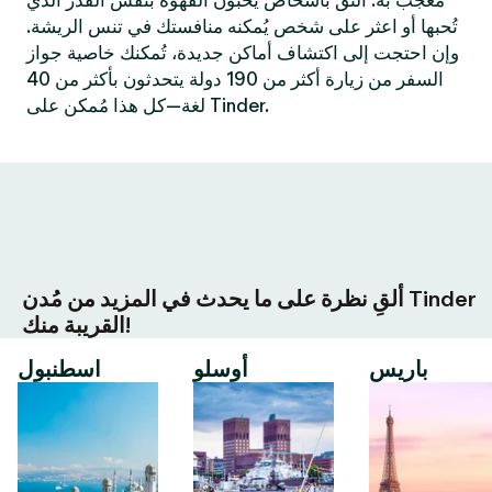
مُعجب به. التق بأشخاص يُحبون القهوة بنفس القدر الذي
تُحبها أو اعثر على شخص يُمكنه منافستك في تنس الريشة.
وإن احتجت إلى اكتشاف أماكن جديدة، تُمكنك خاصية جواز
السفر من زيارة أكثر من 190 دولة يتحدثون بأكثر من 40
لغة—كل هذا مُمكن على Tinder.
ألقِ نظرة على ما يحدث في المزيد من مُدن Tinder
القريبة منك!
باريس
أوسلو
اسطنبول