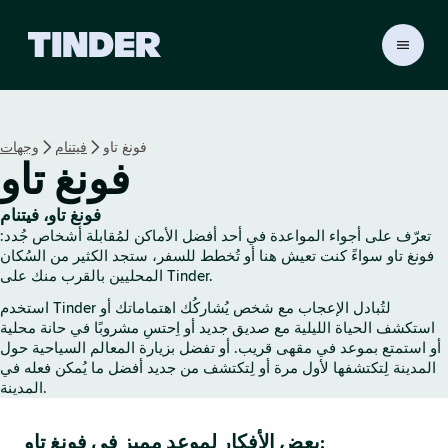
ا
ل
ص
ف
ح
فونغ تاو
فيتنام
وجهات
ة
فونغ تاو
ا
ل
ر
فونغ تاو، فيتنام
ئ
تعرّف على أجواء المواعدة في أحد أفضل الأماكن لمُقابلة أشخاص جُدد:
ي
فونغ تاو سواءً كنت تعيش هنا أو تُخطط للسفر، ستجد الكثير من السُكان
س
المحليين بالقرب منك على Tinder.
ي
استخدم Tinder لتُبادل الإعجاب مع شخص يُشاركُك اهتماماتك أو
ة
استكشف الحياة الليلية مع صديق جديد أو اِحتسِ مشروبًا في حانة محلية
ل
أو استمتع بموعد في مقهى قريب. أو تفضل بزيارة المعالم السياحية حول
ـ
المدينة لِتكتشفها لأول مرة أو لِتكتشف من جديد أفضل ما يُمكن فعله في
T
المدينة.
i
n
بعض الأفكار لموعد مميز في فونغ تاو:
d