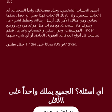
ذلك.
أنشئ الحساب الشخصي، وحدّد تفضيلاتك، وابدأ السحبات. أبدِ
إعجابك بشخص، وإذا بادلك الإعجاب فهذا يعني أنه حصل بينكما
تطابق. ومن هناك، الأمر لك. أرسل رسالة، وخطّط لشيء ما،
وشوف ماذا سيحدث. مع ميزات مثل موعد مزدوج، ووضع
الموسيقى، وجواز سفر، والانسجام، وغيرها، صُمّم Tinder
ليناسب كل أنواع العلاقات: العفوية، الجادة، أو أي شيء بينهما.
حمّل تطبيق Tinder مجانًا على iOS وAndroid.
أي أسئلة؟ الجميع يملك واحداً
على
.
الأقل