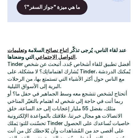
ما هي ميزة "جواز السفر"؟
عند لقاء الناس، يُرجى تذكّر
اتباع نصائح
السلامة
وتعليمات
التي وضعناها.
التواصل الاجتماعي
Tinder أفضل تطبيق للقاء أشخاص جُدد. أتبحث عن شخص
يُشارك اهتماماتِك؟ لا مشكلة. على Tinder، يُمكنك الدردشة
مع الناس حول أكثر الأشياء التي تستمتع بها، من الرحلات
البرية إلى الأسواق الليلية.
أتحتاج لشخص تتشجع معه وسط الجماهير في حفل ما؟ أو
ربما أنت في حاجة إلى شخص له اهتمام بالتغيّر المناخي
مثلك. بفضل 55 مليار إعجابات إلى حد الساعة، خلق
الاتصالات هو مجال خبرتنا. علاقتك بالمواعدة الإلكترونية
تحسّنت للتو: يَملك Tinder خاصيات تُساعدك على الحصول
على أقصى حد من المُشاهدات وأن يُلاحظك كل من أنت