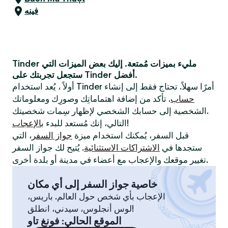
فينه
Tinder مليء بميزات مُمتعة. إليك بعض الميزات التي
ستجعل تجربتك على Tinder أفضل.
أولاً ، يُعد استخدام Tinder أمرًا سهلاً. تحتاج فقط إلى إنشاء
حساب
. تأكد من إضافة اهتماماتِك وصورِك ومعلوماتك
الشخصية إلى حسابك الشخصي لإظهار سِمات شخصيتك.
!
التالي، إنك مُستعد للبدء
بالإعجاب
قبل السفر، يُمكنك استخدام ميزة
جواز السفر
، التي
ستجدها في
الاشتراكات الاستثنائية
. يُتيح لك جواز السفر
تغيير موقعك والإعجاب مع أعضاء في مدينة أو بلدة أخرى.
خاصية جواز السفر إلى أي مكان
الإعجاب بأي شخص حول العالم. باريس،
لوس أنجلوس، سيدني، انطلق!
الموقع الحالي
:
فونغ تاو