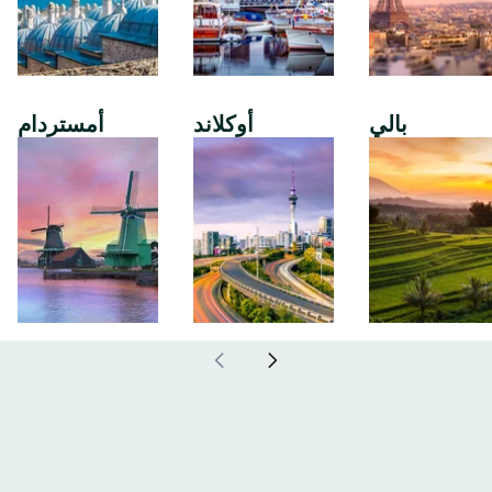
بالي
أوكلاند
أمستردام