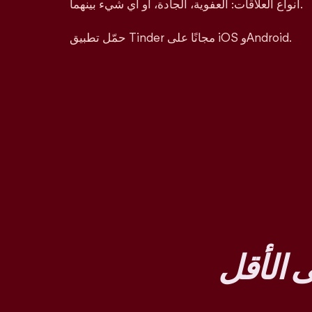
أنواع العلاقات: العفوية، الجادة، أو أي شيء بينهما.
حمّل تطبيق Tinder مجانًا على iOS وAndroid.
 الأقل