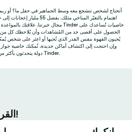
أتحتاج لشخص تتشجع معه وسط الجماهير في حفل ما؟ أو ربم
اهتمام بالتغيّر المناخي مثلك. بفضل
مجال خبرتنا. علاقتك بالمواعدة الإلكترونية تحس
الحصول على أقصى حد من المُشاهدات وأن يُلاحظك كل من 
يُحبون القهوة بنفس القدر الذي تُحبها أو اعثر على شخص يُم
دولة يتحدثون بأكثر من 40 لغة—كل هذا مُمكن على Tinder.
ألقِ نظرة على ما يحدث في المزيد من مُدن Tinder القريبة منك!