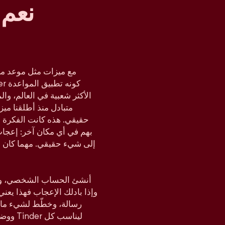
نعم 
مع ميزات مثل موعد مز
متبادل منذ أطلقنا مي
حقيقي. هذه كانت الفكرة د
بهم في أي مكان آخر: إعجا
إلى شيء حقيقي. مهما كان م
أنشئ الحساب الشخصي، وحدّ
وإذا بادلك الإعجاب فهذا يعن
رسالة، وخطّط لشيء ما،
ووضع ا