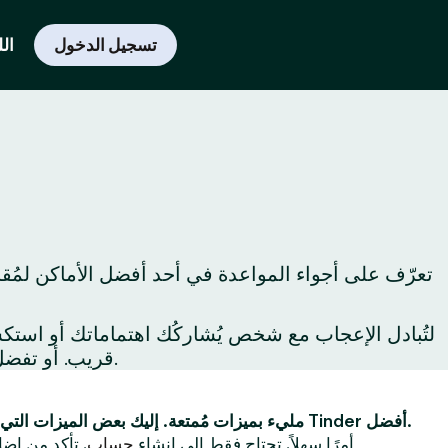
تسجيل الدخول
الل
تعرّف على أجواء المواعدة في أحد أفضل الأماكن لمُقا
قريب. أو تفضل بزيارة المعالم السياحية حول المدينة لِتكتشفها لأول مرة أو لِتكتشف من جديد أفضل ما يُمكن فعله في المدينة.
Tinder مليء بميزات مُمتعة. إليك بعض الميزات التي ستجعل تجربتك على Tinder أفضل.
أولاً ، يُعد استخدام Tinder أمرًا سهلاً. تحتاج فقط إلى إنشاء
حساب
. تأكد من إضا