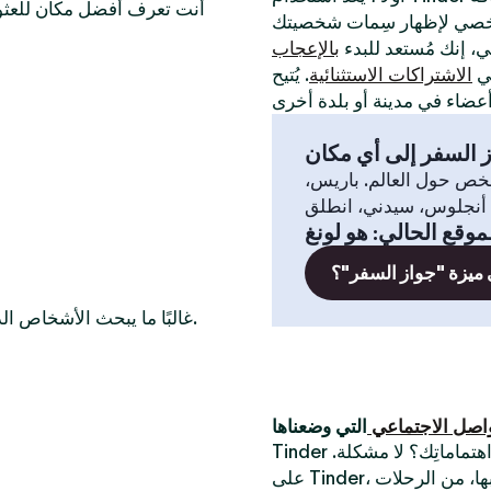
أنت تعرف أفضل مكان للعثور
لي، إنك مُستعد للبدء
بالإعجاب
في
الاشتراكات الاستثنائية
. يُتيح
 السفر إلى أي مكان
خص حول العالم. باريس،
موقع الحالي
:
هو لونغ
 ميزة "جواز السفر"؟
غالبًا ما يبحث الأشخاص الذين يرغبون في التعرّف على أعضاء عازبين في هذه المدن أيضًا.
واصل الاجتماعي
Tinder أفضل تطبيق للقاء أشخاص جُدد. أتبحث عن شخص يُشارك اهتماماتِك؟ لا مشكلة.
على Tinder، يُمكنك الدردشة مع الناس حول أكثر الأشياء التي تستمتع بها، من الرحلات