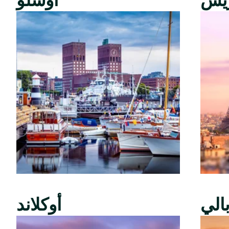
ريس
أوسلو
الي
أوكلاند