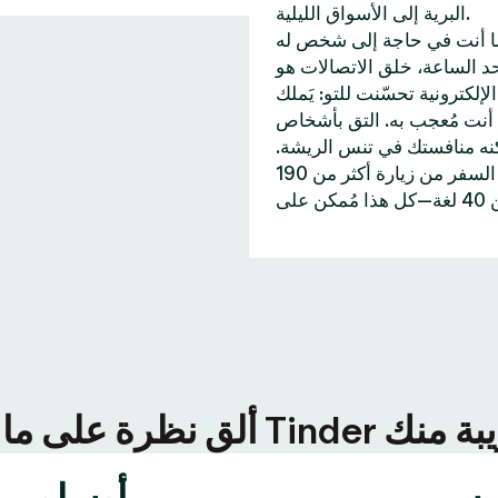
البرية إلى الأسواق الليلية.
ا أنت في حاجة إلى شخص له
 55 مليار إعجابات إلى حد الساعة، خلق الاتصالات هو
ّنت للتو: يَملك Tinder خاصيات تُساعدك على
أنت مُعجب به. التق بأشخاص
كنه منافستك في تنس الريشة.
وإن احتجت إلى اكتشاف أماكن جديدة، تُمكنك خاصية جواز السفر من زيارة أكثر من 190