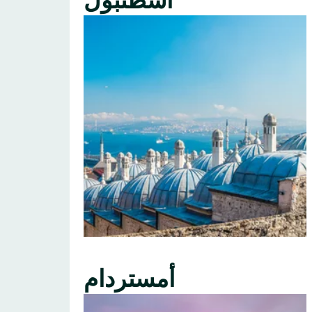
اسطنبول
أمستردام