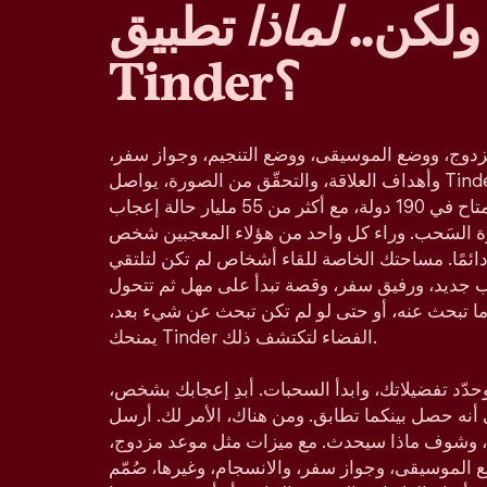
ولكن..
لماذا
تطبيق
Tinder؟
دوج، ووضع الموسيقى، ووضع التنجيم، وجواز سفر،
وأهداف العلاقة، والتحقّق من الصورة، يواصل Tinder كونه تطبيق المواعدة
الأكثر شعبية في العالم، والمتاح في 190 دولة، مع أكثر من 55 مليار حالة إعجاب
زة السَحب. وراء كل واحد من هؤلاء المعجبين شخص
ائمًا. مساحتك الخاصة للقاء أشخاص لم تكن لتلتقي
ب جديد، ورفيق سفر، وقصة تبدأ على مهل ثم تتحول
ا تبحث عنه، أو حتى لو لم تكن تبحث عن شيء بعد،
يمنحك Tinder الفضاء لتكتشف ذلك.
د تفضيلاتك، وابدأ السحبات. أبدِ إعجابك بشخص،
ي أنه حصل بينكما تطابق. ومن هناك، الأمر لك. أرسل
 وشوف ماذا سيحدث. مع ميزات مثل موعد مزدوج،
لموسيقى، وجواز سفر، والانسجام، وغيرها، صُمّم Tinder ليناسب كل