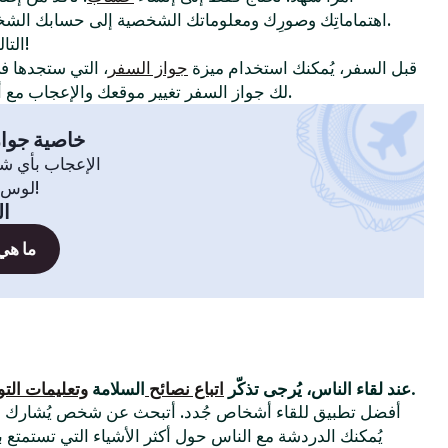
اهتماماتِك وصورِك ومعلوماتك الشخصية إلى حسابك الشخصي لإظهار سِمات شخصيتك.
!
التا
قبل السفر، يُمكنك استخدام ميزة
جواز السفر
، التي ستجدها 
لك جواز السفر تغيير موقعك والإعجاب مع أعضاء في مدينة أو بلدة أخرى.
خاصية جواز
الإعجاب بأي ش
لوس أنجلوس، سيدني، انطلق!
ال
ما هي
التي وضعناها.
عند لقاء الناس، يُرجى تذكّر
اتباع نصائح
السلامة
وتعليمات الت