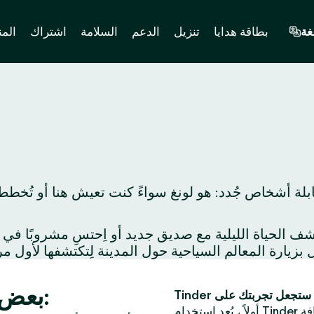
غة
بطاقة هدايا
تنزيل
الدعم
السلامة
اشتراك
المن
بلة أشخاص جُدد: هو لونغ سواءً كنت تعيش هنا أو تُخطط
بعض الأفكار لموعد مميز في هو لونغ:
فة