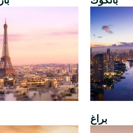
بانكوك
با
براغ
ب