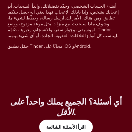
أنشئ الحساب الشخصي، وحدّد تفضيلاتك، وابدأ السحبات. أبدِ
إعجابك بشخص، وإذا بادلك الإعجاب فهذا يعني أنه حصل بينكما
تطابق. ومن هناك، الأمر لك. أرسل رسالة، وخطّط لشيء ما،
وشوف ماذا سيحدث. مع ميزات مثل موعد مزدوج، ووضع
الموسيقى، وجواز سفر، والانسجام، وغيرها، صُمّم Tinder
ليناسب كل أنواع العلاقات: العفوية، الجادة، أو أي شيء بينهما.
حمّل تطبيق Tinder مجانًا على iOS وAndroid.
أي أسئلة؟ الجميع يملك واحداً
على
.
الأقل
اقرأ الأسئلة الشائعة