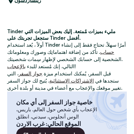
ريتشاردسون
Tinder مليء بميزات مُمتعة. إليك بعض الميزات التي
ستجعل تجربتك على Tinder أفضل.
أولاً ، يُعد استخدام Tinder أمرًا سهلاً. تحتاج فقط إلى إنشاء
حساب
. تأكد من إضافة اهتماماتِك وصورِك ومعلوماتك
الشخصية إلى حسابك الشخصي لإظهار سِمات شخصيتك.
!
التالي، إنك مُستعد للبدء
بالإعجاب
قبل السفر، يُمكنك استخدام ميزة
جواز السفر
، التي
ستجدها في
الاشتراكات الاستثنائية
. يُتيح لك جواز السفر
تغيير موقعك والإعجاب مع أعضاء في مدينة أو بلدة أخرى.
خاصية جواز السفر إلى أي مكان
الإعجاب بأي شخص حول العالم. باريس،
لوس أنجلوس، سيدني، انطلق!
الموقع الحالي
:
غرب الاردن