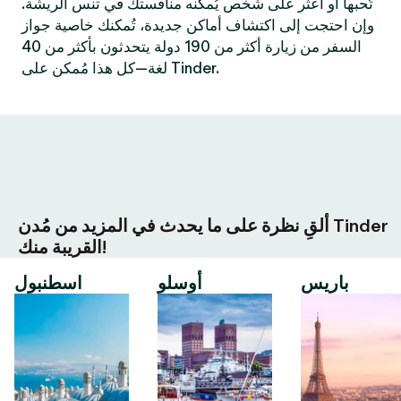
تُحبها أو اعثر على شخص يُمكنه منافستك في تنس الريشة.
وإن احتجت إلى اكتشاف أماكن جديدة، تُمكنك خاصية جواز
السفر من زيارة أكثر من 190 دولة يتحدثون بأكثر من 40
لغة—كل هذا مُمكن على Tinder.
ألقِ نظرة على ما يحدث في المزيد من مُدن Tinder
القريبة منك!
باريس
أوسلو
اسطنبول