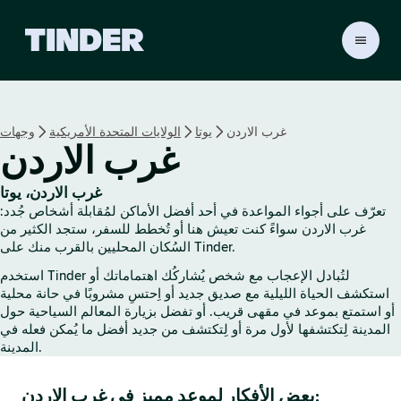
ا
ل
ص
ف
ح
غرب الاردن
يوتا
الولايات المتحدة الأمريكية
وجهات
ة
غرب الاردن
ا
ل
ر
غرب الاردن، يوتا
ئ
تعرّف على أجواء المواعدة في أحد أفضل الأماكن لمُقابلة أشخاص جُدد:
ي
غرب الاردن سواءً كنت تعيش هنا أو تُخطط للسفر، ستجد الكثير من
س
السُكان المحليين بالقرب منك على Tinder.
ي
استخدم Tinder لتُبادل الإعجاب مع شخص يُشاركُك اهتماماتك أو
ة
استكشف الحياة الليلية مع صديق جديد أو اِحتسِ مشروبًا في حانة محلية
ل
أو استمتع بموعد في مقهى قريب. أو تفضل بزيارة المعالم السياحية حول
ـ
المدينة لِتكتشفها لأول مرة أو لِتكتشف من جديد أفضل ما يُمكن فعله في
T
المدينة.
i
n
بعض الأفكار لموعد مميز في غرب الاردن:
d