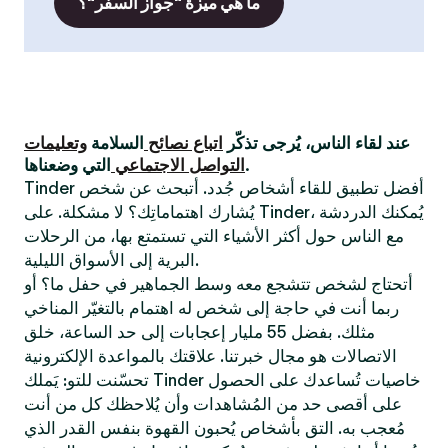
ما هي ميزة "جواز السفر"؟
عند لقاء الناس، يُرجى تذكّر
اتباع نصائح
السلامة
وتعليمات
التي وضعناها.
التواصل الاجتماعي
Tinder أفضل تطبيق للقاء أشخاص جُدد. أتبحث عن شخص
يُشارك اهتماماتِك؟ لا مشكلة. على Tinder، يُمكنك الدردشة
مع الناس حول أكثر الأشياء التي تستمتع بها، من الرحلات
البرية إلى الأسواق الليلية.
أتحتاج لشخص تتشجع معه وسط الجماهير في حفل ما؟ أو
ربما أنت في حاجة إلى شخص له اهتمام بالتغيّر المناخي
مثلك. بفضل 55 مليار إعجابات إلى حد الساعة، خلق
الاتصالات هو مجال خبرتنا. علاقتك بالمواعدة الإلكترونية
تحسّنت للتو: يَملك Tinder خاصيات تُساعدك على الحصول
على أقصى حد من المُشاهدات وأن يُلاحظك كل من أنت
مُعجب به. التق بأشخاص يُحبون القهوة بنفس القدر الذي