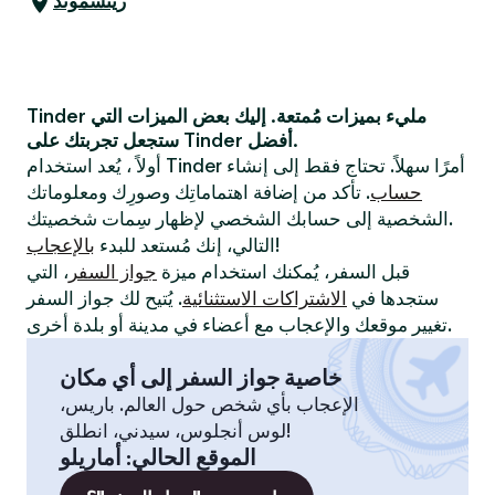
ريتشموند
Tinder مليء بميزات مُمتعة. إليك بعض الميزات التي
ستجعل تجربتك على Tinder أفضل.
أولاً ، يُعد استخدام Tinder أمرًا سهلاً. تحتاج فقط إلى إنشاء
حساب
. تأكد من إضافة اهتماماتِك وصورِك ومعلوماتك
الشخصية إلى حسابك الشخصي لإظهار سِمات شخصيتك.
!
التالي، إنك مُستعد للبدء
بالإعجاب
قبل السفر، يُمكنك استخدام ميزة
جواز السفر
، التي
ستجدها في
الاشتراكات الاستثنائية
. يُتيح لك جواز السفر
تغيير موقعك والإعجاب مع أعضاء في مدينة أو بلدة أخرى.
خاصية جواز السفر إلى أي مكان
الإعجاب بأي شخص حول العالم. باريس،
لوس أنجلوس، سيدني، انطلق!
الموقع الحالي
:
أماريلو