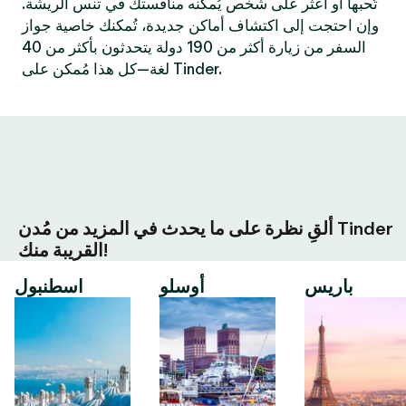
تُحبها أو اعثر على شخص يُمكنه منافستك في تنس الريشة.
وإن احتجت إلى اكتشاف أماكن جديدة، تُمكنك خاصية جواز
السفر من زيارة أكثر من 190 دولة يتحدثون بأكثر من 40
لغة—كل هذا مُمكن على Tinder.
ألقِ نظرة على ما يحدث في المزيد من مُدن Tinder
القريبة منك!
باريس
أوسلو
اسطنبول