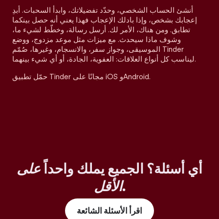
أنشئ الحساب الشخصي، وحدّد تفضيلاتك، وابدأ السحبات. أبدِ
إعجابك بشخص، وإذا بادلك الإعجاب فهذا يعني أنه حصل بينكما
تطابق. ومن هناك، الأمر لك. أرسل رسالة، وخطّط لشيء ما،
وشوف ماذا سيحدث. مع ميزات مثل موعد مزدوج، ووضع
الموسيقى، وجواز سفر، والانسجام، وغيرها، صُمّم Tinder
ليناسب كل أنواع العلاقات: العفوية، الجادة، أو أي شيء بينهما.
حمّل تطبيق Tinder مجانًا على iOS وAndroid.
أي أسئلة؟ الجميع يملك واحداً
على
.
الأقل
اقرأ الأسئلة الشائعة