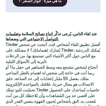
ما هي ميزة "جواز السفر"؟
عند لقاء الناس، يُرجى تذكّر
اتباع نصائح
السلامة
وتعليمات
التي وضعناها.
التواصل الاجتماعي
Tinder أفضل تطبيق للقاء أشخاص جُدد. أتبحث عن شخص
يُشارك اهتماماتِك؟ لا مشكلة. على Tinder، يُمكنك الدردشة
مع الناس حول أكثر الأشياء التي تستمتع بها، من الرحلات
البرية إلى الأسواق الليلية.
أتحتاج لشخص تتشجع معه وسط الجماهير في حفل ما؟ أو
ربما أنت في حاجة إلى شخص له اهتمام بالتغيّر المناخي
مثلك. بفضل 55 مليار إعجابات إلى حد الساعة، خلق
الاتصالات هو مجال خبرتنا. علاقتك بالمواعدة الإلكترونية
تحسّنت للتو: يَملك Tinder خاصيات تُساعدك على الحصول
على أقصى حد من المُشاهدات وأن يُلاحظك كل من أنت
مُعجب به. التق بأشخاص يُحبون القهوة بنفس القدر الذي