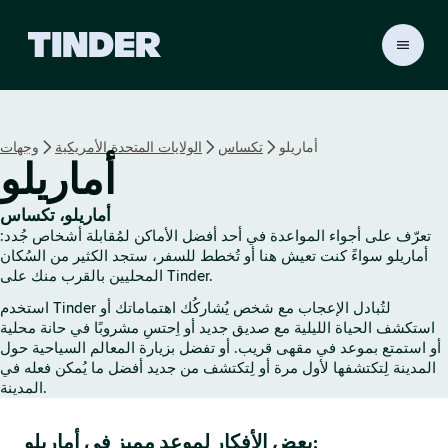
ا
ل
ص
ف
ح
أماريلو
تكساس
الولايات المتحدة الأمريكية
وجهات
ة
أماريلو
ا
ل
ر
أماريلو، تكساس
ئ
تعرّف على أجواء المواعدة في أحد أفضل الأماكن لمُقابلة أشخاص جُدد:
ي
أماريلو سواءً كنت تعيش هنا أو تُخطط للسفر، ستجد الكثير من السُكان
س
المحليين بالقرب منك على Tinder.
ي
استخدم Tinder لتُبادل الإعجاب مع شخص يُشاركُك اهتماماتك أو
ة
استكشف الحياة الليلية مع صديق جديد أو اِحتسِ مشروبًا في حانة محلية
ل
أو استمتع بموعد في مقهى قريب. أو تفضل بزيارة المعالم السياحية حول
ـ
المدينة لِتكتشفها لأول مرة أو لِتكتشف من جديد أفضل ما يُمكن فعله في
T
المدينة.
i
n
بعض الأفكار لموعد مميز في أماريلو:
d