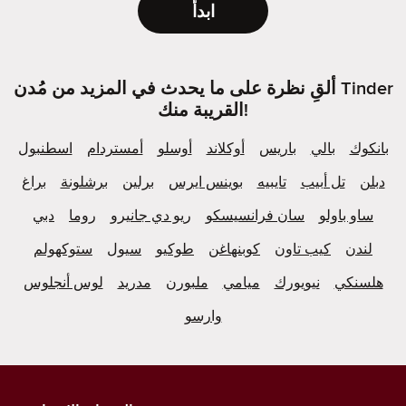
ابدأ
ألقِ نظرة على ما يحدث في المزيد من مُدن Tinder
القريبة منك!
بانكوك
بالي
باريس
أوكلاند
أوسلو
أمستردام
اسطنبول
دبلن
تل أبيب
تايبيه
بوينس ايرس
برلين
برشلونة
براغ
ساو باولو
سان فرانسيسكو
ريو دي جانيرو
روما
دبي
لندن
كيب تاون
كوبنهاغن
طوكيو
سيول
ستوكهولم
هلسنكي
نيويورك
ميامي
ملبورن
مدريد
لوس أنجلوس
وارسو