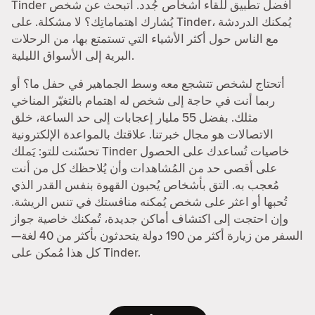
Tinder أفضل تطبيق للقاء أشخاص جُدد. أتبحث عن شخص
يُشارك اهتماماتِك؟ لا مشكلة. على Tinder، يُمكنك الدردشة
مع الناس حول أكثر الأشياء التي تستمتع بها، من الرحلات
البرية إلى الأسواق الليلية.
أتحتاج لشخص تتشجع معه وسط الجماهير في حفل ما؟ أو
ربما أنت في حاجة إلى شخص له اهتمام بالتغيّر المناخي
مثلك. بفضل 55 مليار إعجابات إلى حد الساعة، خلق
الاتصالات هو مجال خبرتنا. علاقتك بالمواعدة الإلكترونية
تحسّنت للتو: يَملك Tinder خاصيات تُساعدك على الحصول
على أقصى حد من المُشاهدات وأن يُلاحظك كل من أنت
مُعجب به. التق بأشخاص يُحبون القهوة بنفس القدر الذي
تُحبها أو اعثر على شخص يُمكنه منافستك في تنس الريشة.
وإن احتجت إلى اكتشاف أماكن جديدة، تُمكنك خاصية جواز
السفر من زيارة أكثر من 190 دولة يتحدثون بأكثر من 40 لغة—
كل هذا مُمكن على Tinder.