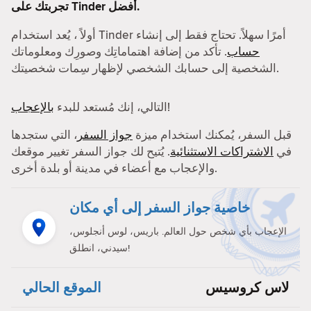
تجربتك على Tinder أفضل.
أولاً ، يُعد استخدام Tinder أمرًا سهلاً. تحتاج فقط إلى إنشاء
حساب
. تأكد من إضافة اهتماماتِك وصورِك ومعلوماتك
الشخصية إلى حسابك الشخصي لإظهار سِمات شخصيتك.
!
التالي، إنك مُستعد للبدء
بالإعجاب
قبل السفر، يُمكنك استخدام ميزة
جواز السفر
، التي ستجدها
في
الاشتراكات الاستثنائية
. يُتيح لك جواز السفر تغيير موقعك
والإعجاب مع أعضاء في مدينة أو بلدة أخرى.
خاصية جواز السفر إلى أي مكان
الإعجاب بأي شخص حول العالم. باريس، لوس أنجلوس،
سيدني، انطلق!
لاس كروسيس
الموقع الحالي