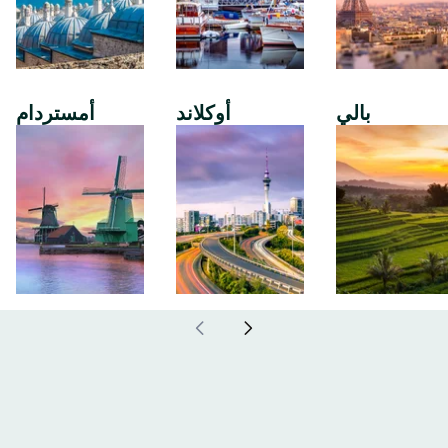
بالي
أوكلاند
أمستردام