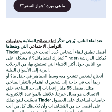
ما هي ميزة "جواز السفر"؟
عند لقاء الناس، يُرجى تذكّر
اتباع نصائح
السلامة
وتعليمات
التي وضعناها.
التواصل الاجتماعي
Tinder أفضل تطبيق للقاء أشخاص جُدد. أتبحث عن شخص
يُشارك اهتماماتِك؟ لا مشكلة. على Tinder، يُمكنك الدردشة
مع الناس حول أكثر الأشياء التي تستمتع بها، من الرحلات
البرية إلى الأسواق الليلية.
أتحتاج لشخص تتشجع معه وسط الجماهير في حفل ما؟ أو
ربما أنت في حاجة إلى شخص له اهتمام بالتغيّر المناخي
مثلك. بفضل 55 مليار إعجابات إلى حد الساعة، خلق
الاتصالات هو مجال خبرتنا. علاقتك بالمواعدة الإلكترونية
تحسّنت للتو: يَملك Tinder خاصيات تُساعدك على الحصول
على أقصى حد من المُشاهدات وأن يُلاحظك كل من أنت