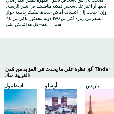
مُعجب به. التق بأشخاص يُحبون القهوة بنفس القدر الذي
تُحبها أو اعثر على شخص يُمكنه منافستك في تنس الريشة.
وإن احتجت إلى اكتشاف أماكن جديدة، تُمكنك خاصية جواز
السفر من زيارة أكثر من 190 دولة يتحدثون بأكثر من 40
لغة—كل هذا مُمكن على Tinder.
ألقِ نظرة على ما يحدث في المزيد من مُدن Tinder
القريبة منك!
باريس
أوسلو
اسطنبول