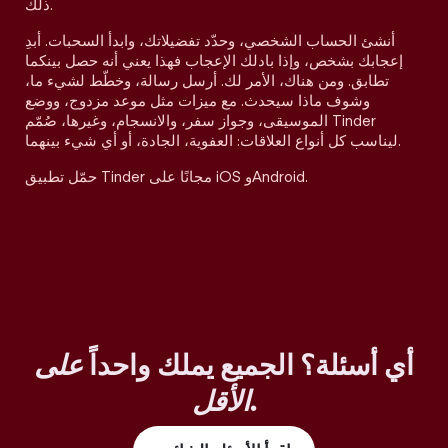
ذلك.
أنشئ الحساب الشخصي، وحدّد تفضيلاتك، وابدأ السحبات. أبدِ
إعجابك بشخص، وإذا بادلك الإعجاب فهذا يعني أنه حصل بينكما
تطابق. ومن هناك، الأمر لك. أرسل رسالة، وخطّط لشيء ما،
وشوف ماذا سيحدث. مع ميزات مثل موعد مزدوج، ووضع
الموسيقى، وجواز سفر، والانسجام، وغيرها، صُمّم Tinder
ليناسب كل أنواع العلاقات: العفوية، الجادة، أو أي شيء بينهما.
حمّل تطبيق Tinder مجانًا على iOS وAndroid.
أي أسئلة؟ الجميع يملك واحداً
على
.
الأقل