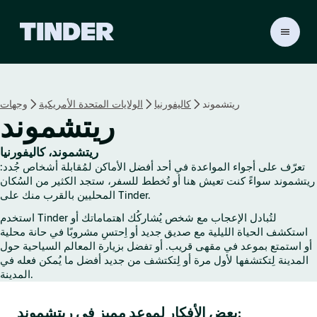
ا
ل
ص
ف
ح
ريتشموند
كاليفورنيا
الولايات المتحدة الأمريكية
وجهات
ة
ريتشموند
ا
ل
ر
ريتشموند، كاليفورنيا
ئ
تعرّف على أجواء المواعدة في أحد أفضل الأماكن لمُقابلة أشخاص جُدد:
ي
ريتشموند سواءً كنت تعيش هنا أو تُخطط للسفر، ستجد الكثير من السُكان
س
المحليين بالقرب منك على Tinder.
ي
استخدم Tinder لتُبادل الإعجاب مع شخص يُشاركُك اهتماماتك أو
ة
استكشف الحياة الليلية مع صديق جديد أو اِحتسِ مشروبًا في حانة محلية
ل
أو استمتع بموعد في مقهى قريب. أو تفضل بزيارة المعالم السياحية حول
ـ
المدينة لِتكتشفها لأول مرة أو لِتكتشف من جديد أفضل ما يُمكن فعله في
T
المدينة.
i
n
بعض الأفكار لموعد مميز في ريتشموند:
d