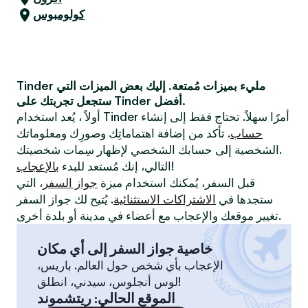
كولومبوس
Tinder مليء بميزات مُمتعة. إليك بعض الميزات التي
ستجعل تجربتك على Tinder أفضل.
أولاً ، يُعد استخدام Tinder أمرًا سهلاً. تحتاج فقط إلى إنشاء
حساب
. تأكد من إضافة اهتماماتِك وصورِك ومعلوماتك
الشخصية إلى حسابك الشخصي لإظهار سِمات شخصيتك.
!
التالي، إنك مُستعد للبدء
بالإعجاب
قبل السفر، يُمكنك استخدام ميزة
جواز السفر
، التي
ستجدها في
الاشتراكات الاستثنائية
. يُتيح لك جواز السفر
تغيير موقعك والإعجاب مع أعضاء في مدينة أو بلدة أخرى.
خاصية جواز السفر إلى أي مكان
الإعجاب بأي شخص حول العالم. باريس،
لوس أنجلوس، سيدني، انطلق!
الموقع الحالي
:
ريتشموند