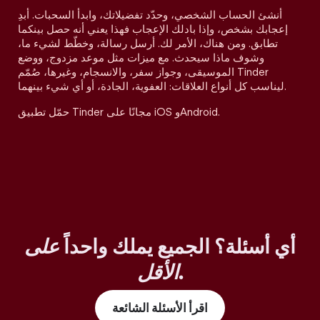
أنشئ الحساب الشخصي، وحدّد تفضيلاتك، وابدأ السحبات. أبدِ
إعجابك بشخص، وإذا بادلك الإعجاب فهذا يعني أنه حصل بينكما
تطابق. ومن هناك، الأمر لك. أرسل رسالة، وخطّط لشيء ما،
وشوف ماذا سيحدث. مع ميزات مثل موعد مزدوج، ووضع
الموسيقى، وجواز سفر، والانسجام، وغيرها، صُمّم Tinder
ليناسب كل أنواع العلاقات: العفوية، الجادة، أو أي شيء بينهما.
حمّل تطبيق Tinder مجانًا على iOS وAndroid.
أي أسئلة؟ الجميع يملك واحداً
على
.
الأقل
اقرأ الأسئلة الشائعة