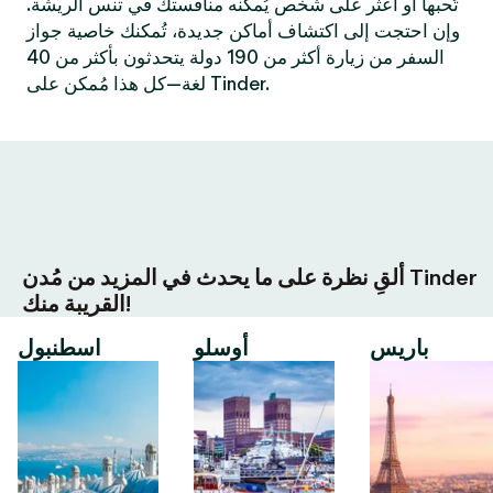
تُحبها أو اعثر على شخص يُمكنه منافستك في تنس الريشة.
وإن احتجت إلى اكتشاف أماكن جديدة، تُمكنك خاصية جواز
السفر من زيارة أكثر من 190 دولة يتحدثون بأكثر من 40
لغة—كل هذا مُمكن على Tinder.
ألقِ نظرة على ما يحدث في المزيد من مُدن Tinder
القريبة منك!
باريس
أوسلو
اسطنبول