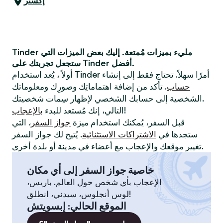
إكستر
Tinder مليء بميزات مُمتعة. إليك بعض الميزات التي
ستجعل تجربتك على Tinder أفضل.
أولاً ، يُعد استخدام Tinder أمرًا سهلاً. تحتاج فقط إلى إنشاء
حساب
. تأكد من إضافة اهتماماتِك وصورِك ومعلوماتك
الشخصية إلى حسابك الشخصي لإظهار سِمات شخصيتك.
!
التالي، إنك مُستعد للبدء
بالإعجاب
قبل السفر، يُمكنك استخدام ميزة
جواز السفر
، التي
ستجدها في
الاشتراكات الاستثنائية
. يُتيح لك جواز السفر
تغيير موقعك والإعجاب مع أعضاء في مدينة أو بلدة أخرى.
خاصية جواز السفر إلى أي مكان
الإعجاب بأي شخص حول العالم. باريس،
لوس أنجلوس، سيدني، انطلق!
الموقع الحالي
:
إبسويتش