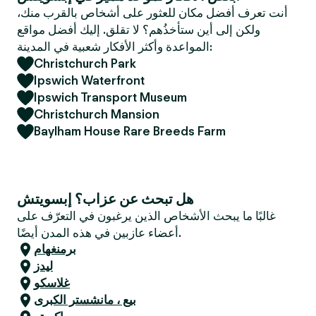
e
أنت تعرف أفضل مكان للعثور على أشخاص بالقرب منك،
r
ولكن إلى أين ستأخذُهم؟ لا تقلق. إليك أفضل مواقع
المواعدة وأكثر الأفكار شعبية في المدينة:
Christchurch Park
Ipswich Waterfront
Ipswich Transport Museum
Christchurch Mansion
Baylham House Rare Breeds Farm
هل تبحث عن عزاب؟ إبسويتش
غالبًا ما يبحث الأشخاص الذين يرغبون في التعرّف على
أعضاء عازبين في هذه المدن أيضًا.
برمنغهام
ليدز
غلاسكو
بيع ، مانشستر الكبرى