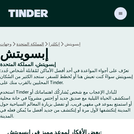
ا
ل
ص
ف
ح
إبسويتش
إنكلترا
المملكة المتحدة
وجهات
ة
إبسويتش
ا
ل
ر
إبسويتش، المملكة المتحدة
ئ
تعرّف على أجواء المواعدة في أحد أفضل الأماكن لمُقابلة أشخاص جُدد:
ي
إبسويتش سواءً كنت تعيش هنا أو تُخطط للسفر، ستجد الكثير من السُكان
س
المحليين بالقرب منك على Tinder.
ي
استخدم Tinder لتُبادل الإعجاب مع شخص يُشاركُك اهتماماتك أو
ة
استكشف الحياة الليلية مع صديق جديد أو اِحتسِ مشروبًا في حانة محلية
ل
أو استمتع بموعد في مقهى قريب. أو تفضل بزيارة المعالم السياحية حول
ـ
المدينة لِتكتشفها لأول مرة أو لِتكتشف من جديد أفضل ما يُمكن فعله في
T
المدينة.
i
n
بعض الأفكار لموعد مميز في إبسويتش:
d