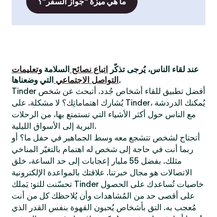
ما هي ميزة "جواز السفر"؟
عند لقاء الناس، يُرجى تذكّر
اتباع نصائح
السلامة
وتعليمات
التي وضعناها.
التواصل الاجتماعي
Tinder أفضل تطبيق للقاء أشخاص جُدد. أتبحث عن شخص
يُشارك اهتماماتِك؟ لا مشكلة. على Tinder، يُمكنك الدردشة
مع الناس حول أكثر الأشياء التي تستمتع بها، من الرحلات
البرية إلى الأسواق الليلية.
أتحتاج لشخص تتشجع معه وسط الجماهير في حفل ما؟ أو
ربما أنت في حاجة إلى شخص له اهتمام بالتغيّر المناخي
مثلك. بفضل 55 مليار إعجابات إلى حد الساعة، خلق
الاتصالات هو مجال خبرتنا. علاقتك بالمواعدة الإلكترونية
تحسّنت للتو: يَملك Tinder خاصيات تُساعدك على الحصول
على أقصى حد من المُشاهدات وأن يُلاحظك كل من أنت
مُعجب به. التق بأشخاص يُحبون القهوة بنفس القدر الذي