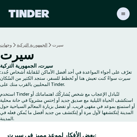
ا
ل
ص
ف
ح
سيرت
الجمهورية التركية
وجهات
ة
سيرت
ا
ل
ر
سيرت، الجمهورية التركية
ئ
تعرّف على أجواء المواعدة في أحد أفضل الأماكن لمُقابلة أشخاص جُدد:
ي
سيرت سواءً كنت تعيش هنا أو تُخطط للسفر، ستجد الكثير من السُكان
س
المحليين بالقرب منك على Tinder.
ي
استخدم Tinder لتُبادل الإعجاب مع شخص يُشاركُك اهتماماتك أو
ة
استكشف الحياة الليلية مع صديق جديد أو اِحتسِ مشروبًا في حانة محلية
ل
أو استمتع بموعد في مقهى قريب. أو تفضل بزيارة المعالم السياحية حول
ـ
المدينة لِتكتشفها لأول مرة أو لِتكتشف من جديد أفضل ما يُمكن فعله في
T
المدينة.
i
n
بعض الأفكار لموعد مميز في سيرت:
d