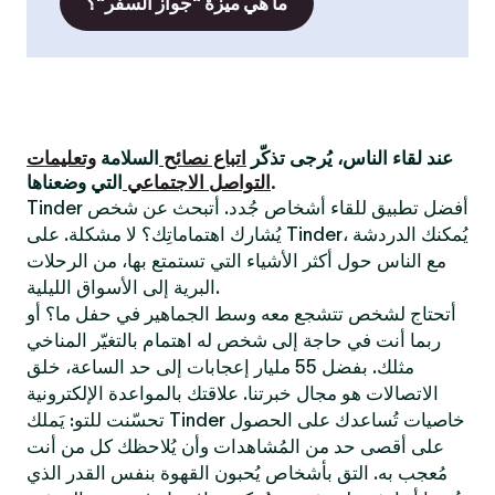
ما هي ميزة "جواز السفر"؟
عند لقاء الناس، يُرجى تذكّر
اتباع نصائح
السلامة
وتعليمات
التي وضعناها.
التواصل الاجتماعي
Tinder أفضل تطبيق للقاء أشخاص جُدد. أتبحث عن شخص
يُشارك اهتماماتِك؟ لا مشكلة. على Tinder، يُمكنك الدردشة
مع الناس حول أكثر الأشياء التي تستمتع بها، من الرحلات
البرية إلى الأسواق الليلية.
أتحتاج لشخص تتشجع معه وسط الجماهير في حفل ما؟ أو
ربما أنت في حاجة إلى شخص له اهتمام بالتغيّر المناخي
مثلك. بفضل 55 مليار إعجابات إلى حد الساعة، خلق
الاتصالات هو مجال خبرتنا. علاقتك بالمواعدة الإلكترونية
تحسّنت للتو: يَملك Tinder خاصيات تُساعدك على الحصول
على أقصى حد من المُشاهدات وأن يُلاحظك كل من أنت
مُعجب به. التق بأشخاص يُحبون القهوة بنفس القدر الذي