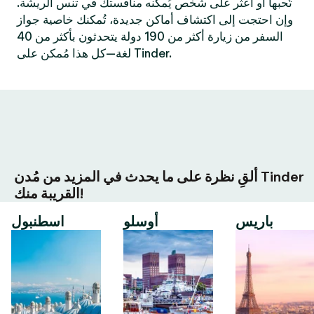
تُحبها أو اعثر على شخص يُمكنه منافستك في تنس الريشة.
وإن احتجت إلى اكتشاف أماكن جديدة، تُمكنك خاصية جواز
السفر من زيارة أكثر من 190 دولة يتحدثون بأكثر من 40
لغة—كل هذا مُمكن على Tinder.
ألقِ نظرة على ما يحدث في المزيد من مُدن Tinder
القريبة منك!
باريس
أوسلو
اسطنبول