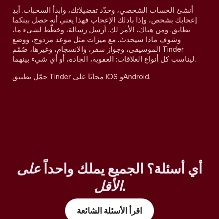
أنشئ الحساب الشخصي، وحدّد تفضيلاتك، وابدأ السحبات. أبدِ
إعجابك بشخص، وإذا بادلك الإعجاب فهذا يعني أنه حصل بينكما
تطابق. ومن هناك، الأمر لك. أرسل رسالة، وخطّط لشيء ما،
وشوف ماذا سيحدث. مع ميزات مثل موعد مزدوج، ووضع
الموسيقى، وجواز سفر، والانسجام، وغيرها، صُمّم Tinder
ليناسب كل أنواع العلاقات: العفوية، الجادة، أو أي شيء بينهما.
حمّل تطبيق Tinder مجانًا على iOS وAndroid.
أي أسئلة؟ الجميع يملك واحداً
على
.
الأقل
اقرأ الأسئلة الشائعة