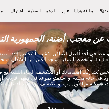
غة
بطاقة هدايا
تنزيل
الدعم
السلامة
اشتراك
المن
 عن معجب. أضنة، الجمهورية التر
واعدة في أحد أفضل الأماكن لمُقابلة أشخاص جُدد: أضنة
تُخطط للسفر، ستجد الكثير من السُكان المحليين بالقرب منك على Tinder.
بًا في حانة محلية أو استمتع بموعد في مقهى قريب. أو 