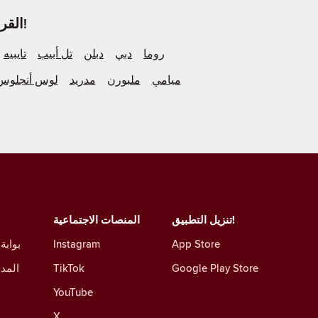
ألقِ نظرة على ما يحدث في المزيد من مُدن Tinder القريبة منك!
روما
دبي
دبلن
تل أبيب
تايبيه
ميامي
ملبورن
مدريد
لوس أنجلوس
تنزيل التطبيق!
المنصات الاجتماعية
App Store
Instagram
بوابة
Google Play Store
TikTok
المدو
YouTube
X