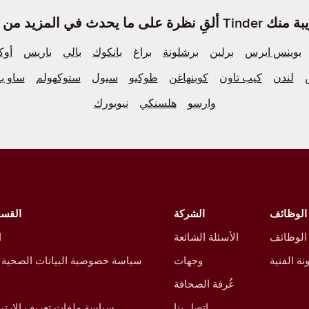
بوينس ايرس
برلين
برشلونة
براغ
بانكوك
بالي
باريس
أوك
لندن
كيب تاون
كوبنهاغن
طوكيو
سيول
ستوكهولم
ساو با
وارسو
هلسنكي
نيويورك
الوظائف
الشركة
القسم
 الوظائف
الأسئلة الشائعة
ا
نة الفنية
وجهات
سياسة خصوصية البيانات الصحية 
غُرفة الصحافة
اتصل بنا
سياسة ملفات تعريف الارتبا