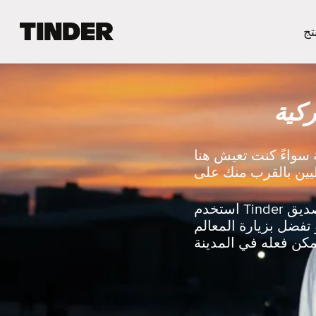
ا
تج
ل
ص
ف
ح
كية
ة
ا
ل
ر
 سواءً كنت تعيش هنا
ئ
ي
س
ي
استخدم Tinder لتُبادل الإعجاب مع شخص يُشاركُك اهتماماتك أو استكشف الحياة الليلية مع صديق
ة
تفضل بزيارة المعالم
ل
ـ
T
i
n
d