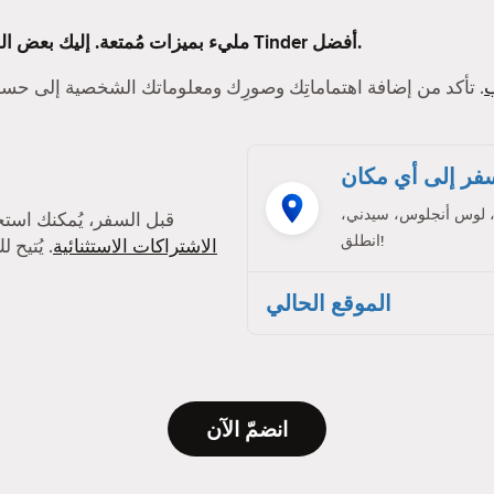
Tinder مليء بميزات مُمتعة. إليك بعض الميزات التي ستجعل تجربتك على Tinder أفضل.
. تأكد من إضافة اهتماماتِك وصورِك ومعلوماتك الشخصية إلى ح
فر إلى أي مكان
، لوس أنجلوس، سيدني،
قبل السفر، يُمكنك است
انطلق!
الاشتراكات الاستثنائية
. يُتيح
الموقع الحالي
انضمّ الآن