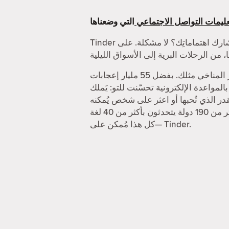
ليمات التواصل الاجتماعي
Tinder أفضل تطبيق للقاء أشخاص جُدد. أتبحث عن شخص يُشارك اهتماماتِك؟ لا مشكلة. على Tinder، يُمكنك الدردشة مع الناس حول أكثر الأشياء
أتحتاج لشخص تتشجع معه وسط الجماهير في حفل ما؟ أو ربما أنت في حاجة إلى شخص له اهتمام بالتغيّر المناخي مثلك. بفضل 55 مليار إعجابات
حسّنت للتو: يَملك Tinder خاصيات تُساعدك على الحصول على
ر الذي تُحبها أو اعثر على شخص يُمكنه
منافستك في تنس الريشة. وإن احتجت إلى اكتشاف أماكن جديدة، تُمكنك خاصية جواز السفر من زيارة أكثر من 190 دولة يتحدثون بأكثر من 40 لغة
—كل هذا مُمكن على Tinder.