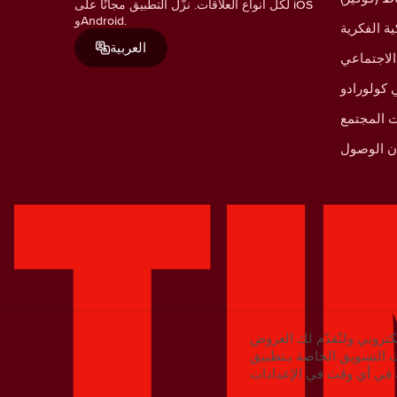
لكل أنواع العلاقات. نزّل التطبيق مجانًا على iOS
وAndroid.
ية الفكرية
العربية
الاجتماعي
كولورادو
 المجتمع
ان الوصول
كتروني ولنُقدّم لك العروض