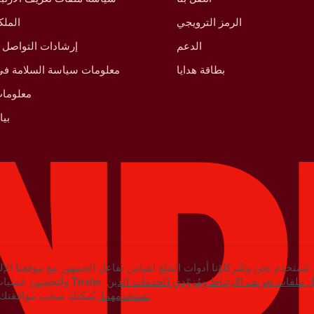
الرمز الترويجي
الملك
الدعم
إرشادات التواصل 
بطاقة هدايا
معلومات سياسة السلامة في 
معلومات
بي
نَستخدم نحن وشُركاؤنا أدوات التتبّع لقياس تفاعل الجمهور مع موقعنا الإل
ملفات تعريف الارتباط ومُزوّدي الخدمات الذين
ولتحسين عمليات التسويق الخاصة بـتطبيق Tinder.
يُمكنك سحب موافقتك في أي وقت في الإعدادات.
نستخدمهما.