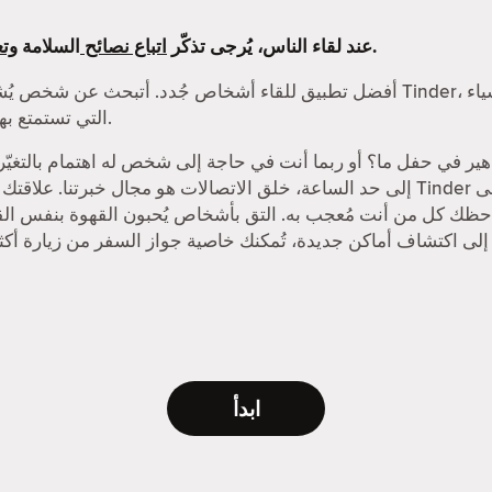
التي وضعناها.
عند لقاء الناس، يُرجى تذكّر
اتباع نصائح
السلامة
وتع
التي تستمتع بها، من الرحلات البرية إلى الأسواق الليلية.
إلى حد الساعة، خلق الاتصالات هو مجال خبرتنا. علاقتك بالمواعدة الإلكترونية ت
حظك كل من أنت مُعجب به. التق بأشخاص يُحبون القهوة بنفس القد
ابدأ