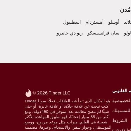
لاند
أوسلو
أمستردام
اسطنبول
ولو
سان فرانسيسكو
ريو دي جانيرو
 القانوني
© 2026 Tinder LLC
لخصوصية
Tinder هو المكان الذي تبدأ فيه العلاقات فعلاً، سواءً
كنت تبحث عن علاقة جادّة، أو علاقة عابرة، أو حتى
للمستهلك
شيئًا لم تتضح معالمه بعد. متوفر في 190 دولة، ومع
أكثر من 55 مليار إعجابًا، فهو تطبيق المواعدة الأكثر
الشروط
شعبية في العالم. ميزات مثل موعد مزدوج، ووضع
الموسيقى، وجواز سفر، والانسجام، وغيرها، مصممة
ط (كوكيز)