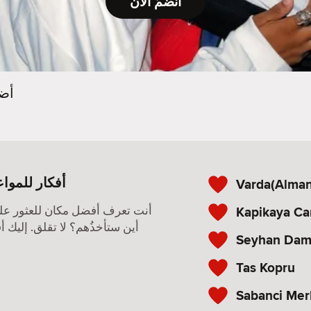
انضمّ الآن
أض
أفكار للمواع
Varda(Alman
Kapikaya C
أنت تعرف أفضل مكان للعثور عل
أين ستأخذُهم؟ لا تقلق. إليك أ
Seyhan Da
Tas Kopru
Sabanci Mer