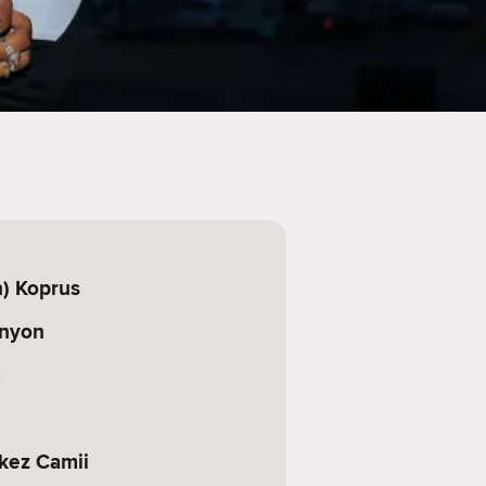
) Koprus
anyon
m
kez Camii