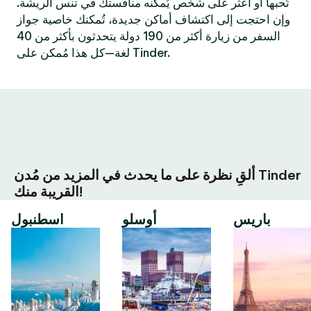
تُحبها أو اعثر على شخص يُمكنه منافستك في تنس الريشة.
وإن احتجت إلى اكتشاف أماكن جديدة، تُمكنك خاصية جواز
السفر من زيارة أكثر من 190 دولة يتحدثون بأكثر من 40
لغة—كل هذا مُمكن على Tinder.
ألقِ نظرة على ما يحدث في المزيد من مُدن Tinder
القريبة منك!
باريس
أوسلو
اسطنبول