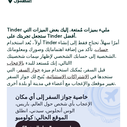
اسطنبول
Tinder مليء بميزات مُمتعة. إليك بعض الميزات التي
ستجعل تجربتك على Tinder أفضل.
أولاً ، يُعد استخدام Tinder أمرًا سهلاً. تحتاج فقط إلى إنشاء
حساب
. تأكد من إضافة اهتماماتِك وصورِك ومعلوماتك
الشخصية إلى حسابك الشخصي لإظهار سِمات شخصيتك.
!
التالي، إنك مُستعد للبدء
بالإعجاب
قبل السفر، يُمكنك استخدام ميزة
جواز السفر
، التي
ستجدها في
الاشتراكات الاستثنائية
. يُتيح لك جواز السفر
تغيير موقعك والإعجاب مع أعضاء في مدينة أو بلدة أخرى.
خاصية جواز السفر إلى أي مكان
الإعجاب بأي شخص حول العالم. باريس،
لوس أنجلوس، سيدني، انطلق!
الموقع الحالي
:
كولومبو