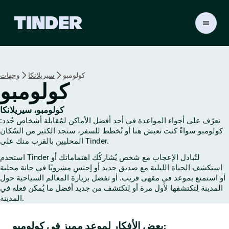
ا
ل
ص
ف
ح
كولومبو
سيريلانكا
وجهات
ة
كولومبو
ا
ل
ر
كولومبو، سيريلانكا
ئ
تعرّف على أجواء المواعدة في أحد أفضل الأماكن لمُقابلة أشخاص جُدد:
ي
كولومبو سواءً كنت تعيش هنا أو تُخطط للسفر، ستجد الكثير من السُكان
س
المحليين بالقرب منك على Tinder.
ي
استخدم Tinder لتُبادل الإعجاب مع شخص يُشاركُك اهتماماتك أو
ة
استكشف الحياة الليلية مع صديق جديد أو اِحتسِ مشروبًا في حانة محلية
ل
أو استمتع بموعد في مقهى قريب. أو تفضل بزيارة المعالم السياحية حول
ـ
المدينة لِتكتشفها لأول مرة أو لِتكتشف من جديد أفضل ما يُمكن فعله في
T
المدينة.
i
n
بعض الأفكار لموعد مميز في كولومبو:
d