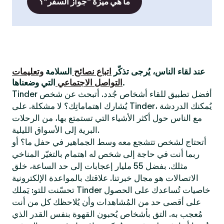
ما هي ميزة "جواز السفر"؟
عند لقاء الناس، يُرجى تذكّر
اتباع نصائح
السلامة
وتعليمات
التي وضعناها.
التواصل الاجتماعي
Tinder أفضل تطبيق للقاء أشخاص جُدد. أتبحث عن شخص
يُشارك اهتماماتِك؟ لا مشكلة. على Tinder، يُمكنك الدردشة
مع الناس حول أكثر الأشياء التي تستمتع بها، من الرحلات
البرية إلى الأسواق الليلية.
أتحتاج لشخص تتشجع معه وسط الجماهير في حفل ما؟ أو
ربما أنت في حاجة إلى شخص له اهتمام بالتغيّر المناخي
مثلك. بفضل 55 مليار إعجابات إلى حد الساعة، خلق
الاتصالات هو مجال خبرتنا. علاقتك بالمواعدة الإلكترونية
تحسّنت للتو: يَملك Tinder خاصيات تُساعدك على الحصول
على أقصى حد من المُشاهدات وأن يُلاحظك كل من أنت
مُعجب به. التق بأشخاص يُحبون القهوة بنفس القدر الذي