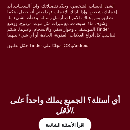
أنشئ الحساب الشخصي، وحدّد تفضيلاتك، وابدأ السحبات. أبدِ
إعجابك بشخص، وإذا بادلك الإعجاب فهذا يعني أنه حصل بينكما
تطابق. ومن هناك، الأمر لك. أرسل رسالة، وخطّط لشيء ما،
وشوف ماذا سيحدث. مع ميزات مثل موعد مزدوج، ووضع
الموسيقى، وجواز سفر، والانسجام، وغيرها، صُمّم Tinder
ليناسب كل أنواع العلاقات: العفوية، الجادة، أو أي شيء بينهما.
حمّل تطبيق Tinder مجانًا على iOS وAndroid.
أي أسئلة؟ الجميع يملك واحداً
على
.
الأقل
اقرأ الأسئلة الشائعة