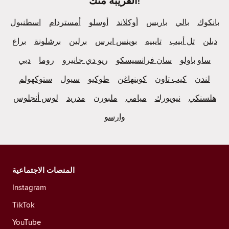
القريبة منك!
بانكوك
بالي
باريس
أوكلاند
أوسلو
أمستردام
اسطنبول
دبلن
تل أبيب
تايبيه
بوينس ايرس
برلين
برشلونة
براغ
ساو باولو
سان فرانسيسكو
ريو دي جانيرو
روما
دبي
لندن
كيب تاون
كوبنهاغن
طوكيو
سيول
ستوكهولم
هلسنكي
نيويورك
ميامي
ملبورن
مدريد
لوس أنجلوس
وارسو
المنصات الاجتماعية
Instagram
TikTok
YouTube