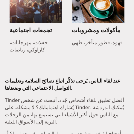
مأكولات ومشروبات
تجمعات اجتماعية
قهوة، فطور متأخر، طهي
حفلات، مهرجانات،
كاراوكي، رياضات
عند لقاء الناس، يُرجى تذكّر
اتباع نصائح
السلامة
وتعليمات
التي وضعناها.
التواصل الاجتماعي
Tinder أفضل تطبيق للقاء أشخاص جُدد. أتبحث عن شخص
يُشارك اهتماماتِك؟ لا مشكلة. على Tinder، يُمكنك الدردشة
مع الناس حول أكثر الأشياء التي تستمتع بها، من الرحلات
البرية إلى الأسواق الليلية.
أتحتاج لشخص تتشجع معه وسط الجماهير في حفل ما؟ أو