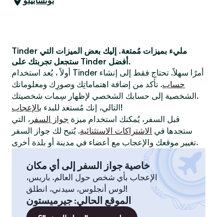
بوتشابيلو
Tinder مليء بميزات مُمتعة. إليك بعض الميزات التي
ستجعل تجربتك على Tinder أفضل.
أولاً ، يُعد استخدام Tinder أمرًا سهلاً. تحتاج فقط إلى إنشاء
حساب
. تأكد من إضافة اهتماماتِك وصورِك ومعلوماتك
الشخصية إلى حسابك الشخصي لإظهار سِمات شخصيتك.
!
التالي، إنك مُستعد للبدء
بالإعجاب
قبل السفر، يُمكنك استخدام ميزة
جواز السفر
، التي
ستجدها في
الاشتراكات الاستثنائية
. يُتيح لك جواز السفر
تغيير موقعك والإعجاب مع أعضاء في مدينة أو بلدة أخرى.
خاصية جواز السفر إلى أي مكان
الإعجاب بأي شخص حول العالم. باريس،
لوس أنجلوس، سيدني، انطلق!
الموقع الحالي
:
جيرميستون