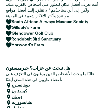
e
أنت تعرف أفضل مكان للعثور على أشخاص بالقرب منك،
r
ولكن إلى أين ستأخذُهم؟ لا تقلق. إليك أفضل مواقع
المواعدة وأكثر الأفكار شعبية في المدينة:
South African Airways Museum Society
Gillooly's Farm
Glendower Golf Club
Rondebult Bird Sanctuary
Horwood's Farm
هل تبحث عن عزاب؟ جيرميستون
غالبًا ما يبحث الأشخاص الذين يرغبون في التعرّف على
أعضاء عازبين في هذه المدن أيضًا.
جوهانسبرج
كيب تاون
ديربان
تشاتسوورث