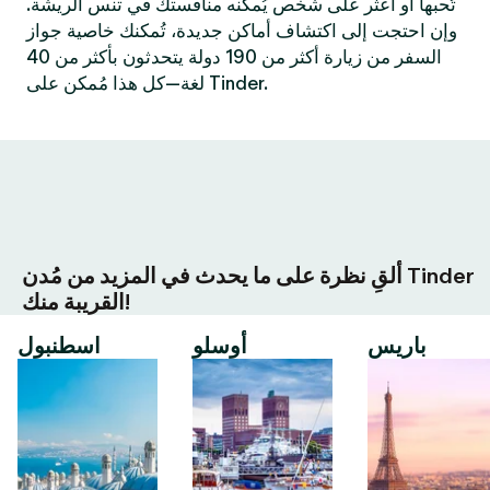
تُحبها أو اعثر على شخص يُمكنه منافستك في تنس الريشة.
وإن احتجت إلى اكتشاف أماكن جديدة، تُمكنك خاصية جواز
السفر من زيارة أكثر من 190 دولة يتحدثون بأكثر من 40
لغة—كل هذا مُمكن على Tinder.
ألقِ نظرة على ما يحدث في المزيد من مُدن Tinder
القريبة منك!
باريس
أوسلو
اسطنبول