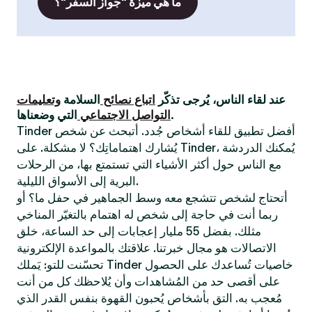
ما هي ميزة "جواز السفر"؟
عند لقاء الناس، يُرجى تذكّر
اتباع نصائح
السلامة
وتعليمات
التي وضعناها.
التواصل الاجتماعي
Tinder أفضل تطبيق للقاء أشخاص جُدد. أتبحث عن شخص
يُشارك اهتماماتِك؟ لا مشكلة. على Tinder، يُمكنك الدردشة
مع الناس حول أكثر الأشياء التي تستمتع بها، من الرحلات
البرية إلى الأسواق الليلية.
أتحتاج لشخص تتشجع معه وسط الجماهير في حفل ما؟ أو
ربما أنت في حاجة إلى شخص له اهتمام بالتغيّر المناخي
مثلك. بفضل 55 مليار إعجابات إلى حد الساعة، خلق
الاتصالات هو مجال خبرتنا. علاقتك بالمواعدة الإلكترونية
تحسّنت للتو: يَملك Tinder خاصيات تُساعدك على الحصول
على أقصى حد من المُشاهدات وأن يُلاحظك كل من أنت
مُعجب به. التق بأشخاص يُحبون القهوة بنفس القدر الذي