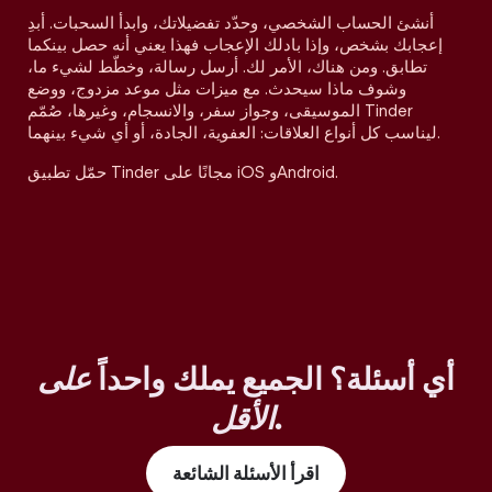
أنشئ الحساب الشخصي، وحدّد تفضيلاتك، وابدأ السحبات. أبدِ
إعجابك بشخص، وإذا بادلك الإعجاب فهذا يعني أنه حصل بينكما
تطابق. ومن هناك، الأمر لك. أرسل رسالة، وخطّط لشيء ما،
وشوف ماذا سيحدث. مع ميزات مثل موعد مزدوج، ووضع
الموسيقى، وجواز سفر، والانسجام، وغيرها، صُمّم Tinder
ليناسب كل أنواع العلاقات: العفوية، الجادة، أو أي شيء بينهما.
حمّل تطبيق Tinder مجانًا على iOS وAndroid.
أي أسئلة؟ الجميع يملك واحداً
على
.
الأقل
اقرأ الأسئلة الشائعة