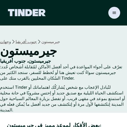
ا
ل
ص
ف
ح
جيرميستون
جنوب أفريقيا
وجهات
ة
جيرميستون
ا
ل
ر
جيرميستون، جنوب أفريقيا
ئ
تعرّف على أجواء المواعدة في أحد أفضل الأماكن لمُقابلة أشخاص جُدد:
ي
جيرميستون سواءً كنت تعيش هنا أو تُخطط للسفر، ستجد الكثير من
س
السُكان المحليين بالقرب منك على Tinder.
ي
استخدم Tinder لتُبادل الإعجاب مع شخص يُشاركُك اهتماماتك أو
ة
استكشف الحياة الليلية مع صديق جديد أو اِحتسِ مشروبًا في حانة محلية
ل
أو استمتع بموعد في مقهى قريب. أو تفضل بزيارة المعالم السياحية حول
ـ
المدينة لِتكتشفها لأول مرة أو لِتكتشف من جديد أفضل ما يُمكن فعله في
T
المدينة.
i
n
بعض الأفكار لموعد مميز في جيرميستون:
d