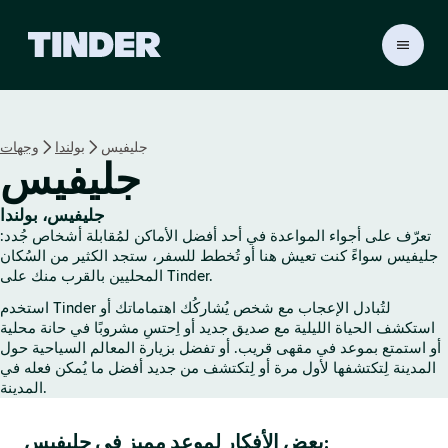
ا
ل
ص
ف
ح
جليفيس
بولندا
وجهات
ة
جليفيس
ا
ل
ر
جليفيس، بولندا
ئ
تعرّف على أجواء المواعدة في أحد أفضل الأماكن لمُقابلة أشخاص جُدد:
ي
جليفيس سواءً كنت تعيش هنا أو تُخطط للسفر، ستجد الكثير من السُكان
س
المحليين بالقرب منك على Tinder.
ي
استخدم Tinder لتُبادل الإعجاب مع شخص يُشاركُك اهتماماتك أو
ة
استكشف الحياة الليلية مع صديق جديد أو اِحتسِ مشروبًا في حانة محلية
ل
أو استمتع بموعد في مقهى قريب. أو تفضل بزيارة المعالم السياحية حول
ـ
المدينة لِتكتشفها لأول مرة أو لِتكتشف من جديد أفضل ما يُمكن فعله في
T
المدينة.
i
n
بعض الأفكار لموعد مميز في جليفيس:
d