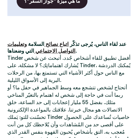
ما هي ميزة "جواز السفر"؟
عند لقاء الناس، يُرجى تذكّر
اتباع نصائح
السلامة
وتعليمات
التي وضعناها.
التواصل الاجتماعي
Tinder أفضل تطبيق للقاء أشخاص جُدد. أتبحث عن شخص
يُشارك اهتماماتِك؟ لا مشكلة. على Tinder، يُمكنك الدردشة
مع الناس حول أكثر الأشياء التي تستمتع بها، من الرحلات
البرية إلى الأسواق الليلية.
أتحتاج لشخص تتشجع معه وسط الجماهير في حفل ما؟ أو
ربما أنت في حاجة إلى شخص له اهتمام بالتغيّر المناخي
مثلك. بفضل 55 مليار إعجابات إلى حد الساعة، خلق
الاتصالات هو مجال خبرتنا. علاقتك بالمواعدة الإلكترونية
تحسّنت للتو: يَملك Tinder خاصيات تُساعدك على الحصول
على أقصى حد من المُشاهدات وأن يُلاحظك كل من أنت
مُعجب به. التق بأشخاص يُحبون القهوة بنفس القدر الذي