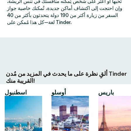
تُحبها أو اعثر على شخص يُمكنه منافستك في تنس الريشة.
وإن احتجت إلى اكتشاف أماكن جديدة، تُمكنك خاصية جواز
السفر من زيارة أكثر من 190 دولة يتحدثون بأكثر من 40
لغة—كل هذا مُمكن على Tinder.
ألقِ نظرة على ما يحدث في المزيد من مُدن Tinder
القريبة منك!
باريس
أوسلو
اسطنبول