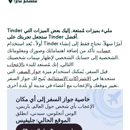
بيلسكو بياوا
Tinder مليء بميزات مُمتعة. إليك بعض الميزات التي
ستجعل تجربتك على Tinder أفضل.
أولاً ، يُعد استخدام Tinder أمرًا سهلاً. تحتاج فقط إلى إنشاء
حساب
. تأكد من إضافة اهتماماتِك وصورِك ومعلوماتك
الشخصية إلى حسابك الشخصي لإظهار سِمات شخصيتك.
!
التالي، إنك مُستعد للبدء
بالإعجاب
قبل السفر، يُمكنك استخدام ميزة
جواز السفر
، التي
ستجدها في
الاشتراكات الاستثنائية
. يُتيح لك جواز السفر
تغيير موقعك والإعجاب مع أعضاء في مدينة أو بلدة أخرى.
خاصية جواز السفر إلى أي مكان
الإعجاب بأي شخص حول العالم. باريس،
لوس أنجلوس، سيدني، انطلق!
الموقع الحالي
:
جليفيس