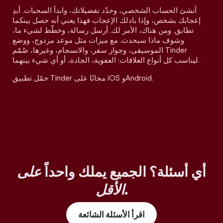
أنشئ الحساب الشخصي، وحدّد تفضيلاتك، وابدأ السحبات. أبدِ
إعجابك بشخص، وإذا بادلك الإعجاب فهذا يعني أنه حصل بينكما
تطابق. ومن هناك، الأمر لك. أرسل رسالة، وخطّط لشيء ما،
وشوف ماذا سيحدث. مع ميزات مثل موعد مزدوج، ووضع
الموسيقى، وجواز سفر، والانسجام، وغيرها، صُمّم Tinder
ليناسب كل أنواع العلاقات: العفوية، الجادة، أو أي شيء بينهما.
حمّل تطبيق Tinder مجانًا على iOS وAndroid.
أي أسئلة؟ الجميع يملك واحداً
على
.
الأقل
اقرأ الأسئلة الشائعة