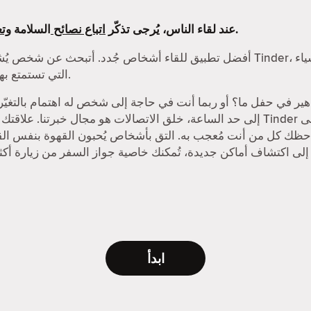
التي وضعناها.
عند لقاء الناس، يُرجى تذكّر
اتباع نصائح
السلامة
وتع
التي تستمتع بها، من الرحلات البرية إلى الأسواق الليلية.
إلى حد الساعة، خلق الاتصالات هو مجال خبرتنا. علاقتك بالمواعدة الإلكترونية ت
حظك كل من أنت مُعجب به. التق بأشخاص يُحبون القهوة بنفس القد
ابدأ