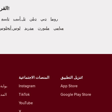
ألقِ نظرة على ما يحدث في المزيد من مُدن Tinder القريبة منك!
روما
دبي
دبلن
تل أبيب
تايبيه
ميامي
ملبورن
مدريد
لوس أنجلوس
تنزيل التطبيق!
المنصات الاجتماعية
App Store
Instagram
بوابة
Google Play Store
TikTok
المدو
YouTube
X