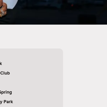
k
 Club
Spring
ty Park