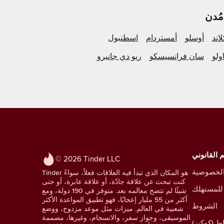
لاند
أوسلو
أمستردام
اسطنبول
ولو
سان فرانسيسكو
ريو دي جانيرو
 القانوني
© 2026 Tinder LLC
لخصوصية
Tinder هو المكان الذي تبدأ فيه العلاقات فعلاً، سواءً
كنت تبحث عن علاقة جادّة، أو علاقة عابرة، أو حتى
للمستهلك
شيئًا لم تتضح معالمه بعد. متوفر في 190 دولة، ومع
أكثر من 55 مليار إعجابًا، فهو تطبيق المواعدة الأكثر
الشروط
شعبية في العالم. ميزات مثل موعد مزدوج، ووضع
الموسيقى، وجواز سفر، والانسجام، وغيرها، مصممة
ط (كوكيز)