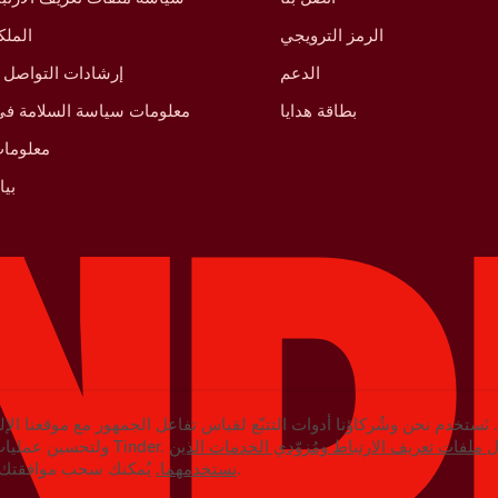
الرمز الترويجي
الملك
الدعم
إرشادات التواصل 
بطاقة هدايا
معلومات سياسة السلامة في 
معلومات
بي
نَستخدم نحن وشُركاؤنا أدوات التتبّع لقياس تفاعل الجمهور مع موقعنا الإل
ملفات تعريف الارتباط ومُزوّدي الخدمات الذين
ولتحسين عمليات التسويق الخاصة بـتطبيق Tinder.
يُمكنك سحب موافقتك في أي وقت في الإعدادات.
نستخدمهما.