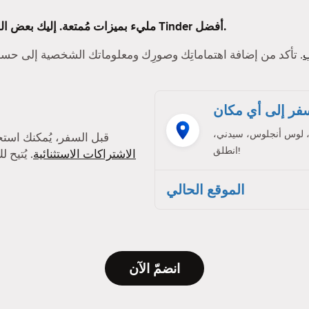
Tinder مليء بميزات مُمتعة. إليك بعض الميزات التي ستجعل تجربتك على Tinder أفضل.
. تأكد من إضافة اهتماماتِك وصورِك ومعلوماتك الشخصية إلى ح
فر إلى أي مكان
، لوس أنجلوس، سيدني،
قبل السفر، يُمكنك است
انطلق!
الاشتراكات الاستثنائية
. يُتيح
الموقع الحالي
انضمّ الآن