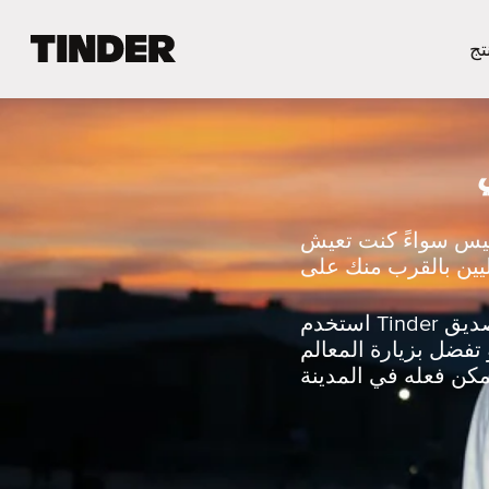
ا
تج
ل
ص
ف
ح
ة
ا
ل
ر
يليس سواءً كنت تعيش
ئ
ي
س
ي
استخدم Tinder لتُبادل الإعجاب مع شخص يُشاركُك اهتماماتك أو استكشف الحياة الليلية مع صديق
ة
تفضل بزيارة المعالم
ل
ـ
T
i
n
d