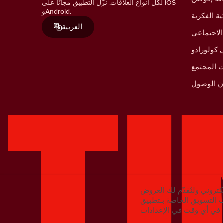
لكل أنواع العلاقات. نزّل التطبيق مجانًا على iOS
وAndroid.
ية الفكرية
العربية
الاجتماعي
كولورادو
 المجتمع
ان الوصول
كتروني ولنُقدّم لك العروض