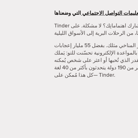
ليمات التواصل الاجتماعي
Tinder أفضل تطبيق للقاء أشخاص جُدد. أتبحث عن شخص يُشارك اهتماماتِك؟ لا مشكلة. على Tinder، يُمكنك الدردشة مع الناس حول أكثر الأشياء
أتحتاج لشخص تتشجع معه وسط الجماهير في حفل ما؟ أو ربما أنت في حاجة إلى شخص له اهتمام بالتغيّر المناخي مثلك. بفضل 55 مليار إعجابات
حسّنت للتو: يَملك Tinder خاصيات تُساعدك على الحصول على
ر الذي تُحبها أو اعثر على شخص يُمكنه
منافستك في تنس الريشة. وإن احتجت إلى اكتشاف أماكن جديدة، تُمكنك خاصية جواز السفر من زيارة أكثر من 190 دولة يتحدثون بأكثر من 40 لغة
—كل هذا مُمكن على Tinder.