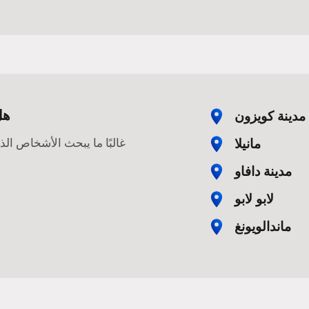
هل
مدينة كويزون
مانيلا
غالبًا ما يبحث الأشخاص ال
مدينة دافاو
لابو لابو
ماندالويونغ