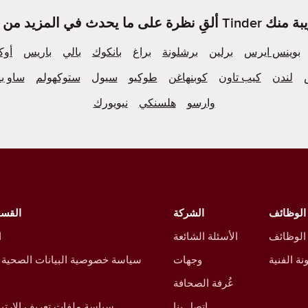
بوينس ايرس
برلين
برشلونة
براغ
بانكوك
بالي
باريس
أوك
لندن
كيب تاون
كوبنهاغن
طوكيو
سيول
ستوكهولم
ساو با
وارسو
هلسنكي
نيويورك
الوظائف
الشركة
القسم
 الوظائف
الأسئلة الشائعة
ا
نة الفنية
وجهات
سياسة خصوصية البيانات الصحية 
غُرفة الصحافة
اتصل بنا
سياسة ملفات تعريف الارتبا