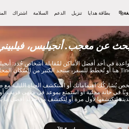
غة
بطاقة هدايا
تنزيل
الدعم
السلامة
اشتراك
المن
بحث عن معجب. أنجيليس، فيلبيني
واعدة في أحد أفضل الأماكن لمُقابلة أشخاص جُدد: أنج
السُكان المحليين بالقرب منك على Tinder.
بًا في حانة محلية أو استمتع بموعد في مقهى قريب. أو 