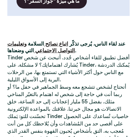
ما هي ميزة "جواز السفر"؟
عند لقاء الناس، يُرجى تذكّر
اتباع نصائح
السلامة
وتعليمات
التي وضعناها.
التواصل الاجتماعي
Tinder أفضل تطبيق للقاء أشخاص جُدد. أتبحث عن شخص
يُشارك اهتماماتِك؟ لا مشكلة. على Tinder، يُمكنك الدردشة
مع الناس حول أكثر الأشياء التي تستمتع بها، من الرحلات
البرية إلى الأسواق الليلية.
أتحتاج لشخص تتشجع معه وسط الجماهير في حفل ما؟ أو
ربما أنت في حاجة إلى شخص له اهتمام بالتغيّر المناخي
مثلك. بفضل 55 مليار إعجابات إلى حد الساعة، خلق
الاتصالات هو مجال خبرتنا. علاقتك بالمواعدة الإلكترونية
تحسّنت للتو: يَملك Tinder خاصيات تُساعدك على الحصول
على أقصى حد من المُشاهدات وأن يُلاحظك كل من أنت
مُعجب به. التق بأشخاص يُحبون القهوة بنفس القدر الذي