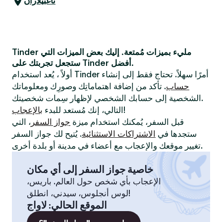
تاغبيلاران
Tinder مليء بميزات مُمتعة. إليك بعض الميزات التي
ستجعل تجربتك على Tinder أفضل.
أولاً ، يُعد استخدام Tinder أمرًا سهلاً. تحتاج فقط إلى إنشاء
حساب
. تأكد من إضافة اهتماماتِك وصورِك ومعلوماتك
الشخصية إلى حسابك الشخصي لإظهار سِمات شخصيتك.
!
التالي، إنك مُستعد للبدء
بالإعجاب
قبل السفر، يُمكنك استخدام ميزة
جواز السفر
، التي
ستجدها في
الاشتراكات الاستثنائية
. يُتيح لك جواز السفر
تغيير موقعك والإعجاب مع أعضاء في مدينة أو بلدة أخرى.
خاصية جواز السفر إلى أي مكان
الإعجاب بأي شخص حول العالم. باريس،
لوس أنجلوس، سيدني، انطلق!
الموقع الحالي
:
لاواج