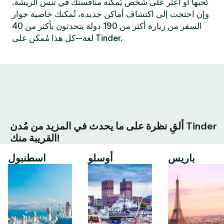
تُحبها أو اعثر على شخص يُمكنه منافستك في تنس الريشة.
وإن احتجت إلى اكتشاف أماكن جديدة، تُمكنك خاصية جواز
السفر من زيارة أكثر من 190 دولة يتحدثون بأكثر من 40
لغة—كل هذا مُمكن على Tinder.
ألقِ نظرة على ما يحدث في المزيد من مُدن Tinder
القريبة منك!
باريس
أوسلو
اسطنبول