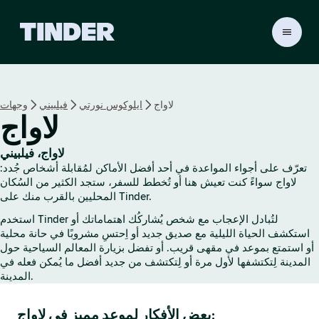
ا
ل
ص
ف
ح
لاواج
ايلوكوس نورتي
فيلبيني
وجهات
ة
لاواج
ا
ل
ر
لاواج، فيلبيني
ئ
تعرّف على أجواء المواعدة في أحد أفضل الأماكن لمُقابلة أشخاص جُدد:
ي
لاواج سواءً كنت تعيش هنا أو تُخطط للسفر، ستجد الكثير من السُكان
س
المحليين بالقرب منك على Tinder.
ي
استخدم Tinder لتُبادل الإعجاب مع شخص يُشاركُك اهتماماتك أو
ة
استكشف الحياة الليلية مع صديق جديد أو اِحتسِ مشروبًا في حانة محلية
ل
أو استمتع بموعد في مقهى قريب. أو تفضل بزيارة المعالم السياحية حول
ـ
المدينة لِتكتشفها لأول مرة أو لِتكتشف من جديد أفضل ما يُمكن فعله في
T
المدينة.
i
n
بعض الأفكار لموعد مميز في لاواج:
d