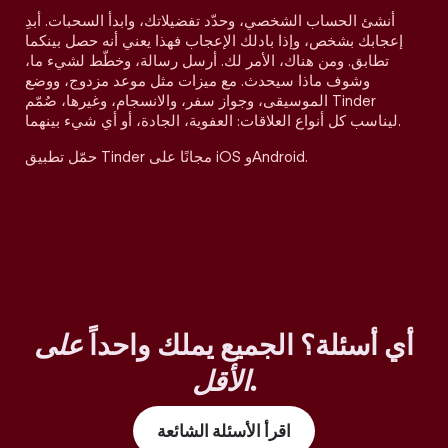
أنشئ الحساب الشخصي، وحدّد تفضيلاتك، وابدأ السحبات. أبدِ
إعجابك بشخص، وإذا بادلك الإعجاب فهذا يعني أنه حصل بينكما
تطابق. ومن هناك، الأمر لك. أرسل رسالة، وخطّط لشيء ما،
وشوف ماذا سيحدث. مع ميزات مثل موعد مزدوج، ووضع
الموسيقى، وجواز سفر، والانسجام، وغيرها، صُمّم Tinder
ليناسب كل أنواع العلاقات: العفوية، الجادة، أو أي شيء بينهما.
حمّل تطبيق Tinder مجانًا على iOS وAndroid.
أي أسئلة؟ الجميع يملك واحداً
على
.
الأقل
اقرأ الأسئلة الشائعة