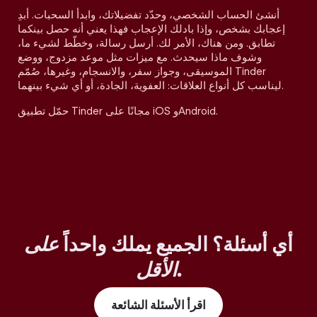
أنشئ الحساب الشخصي، وحدّد تفضيلاتك، وابدأ السحبات. أبدِ
إعجابك بشخص، وإذا بادلك الإعجاب فهذا يعني أنه حصل بينكما
تطابق. ومن هناك، الأمر لك. أرسل رسالة، وخطّط لشيء ما،
وشوف ماذا سيحدث. مع ميزات مثل موعد مزدوج، ووضع
الموسيقى، وجواز سفر، والانسجام، وغيرها، صُمّم Tinder
ليناسب كل أنواع العلاقات: العفوية، الجادة، أو أي شيء بينهما.
حمّل تطبيق Tinder مجانًا على iOS وAndroid.
أي أسئلة؟ الجميع يملك واحداً
على
.
الأقل
اقرأ الأسئلة الشائعة