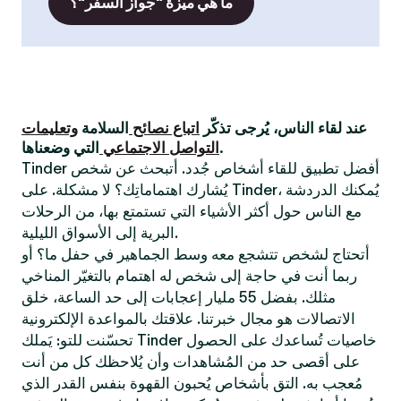
ما هي ميزة "جواز السفر"؟
عند لقاء الناس، يُرجى تذكّر
اتباع نصائح
السلامة
وتعليمات
التي وضعناها.
التواصل الاجتماعي
Tinder أفضل تطبيق للقاء أشخاص جُدد. أتبحث عن شخص
يُشارك اهتماماتِك؟ لا مشكلة. على Tinder، يُمكنك الدردشة
مع الناس حول أكثر الأشياء التي تستمتع بها، من الرحلات
البرية إلى الأسواق الليلية.
أتحتاج لشخص تتشجع معه وسط الجماهير في حفل ما؟ أو
ربما أنت في حاجة إلى شخص له اهتمام بالتغيّر المناخي
مثلك. بفضل 55 مليار إعجابات إلى حد الساعة، خلق
الاتصالات هو مجال خبرتنا. علاقتك بالمواعدة الإلكترونية
تحسّنت للتو: يَملك Tinder خاصيات تُساعدك على الحصول
على أقصى حد من المُشاهدات وأن يُلاحظك كل من أنت
مُعجب به. التق بأشخاص يُحبون القهوة بنفس القدر الذي