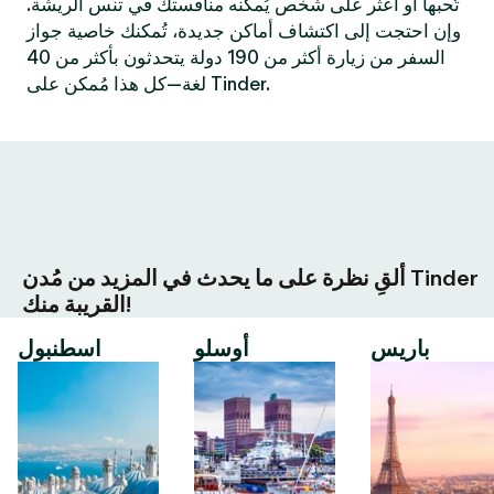
تُحبها أو اعثر على شخص يُمكنه منافستك في تنس الريشة.
وإن احتجت إلى اكتشاف أماكن جديدة، تُمكنك خاصية جواز
السفر من زيارة أكثر من 190 دولة يتحدثون بأكثر من 40
لغة—كل هذا مُمكن على Tinder.
ألقِ نظرة على ما يحدث في المزيد من مُدن Tinder
القريبة منك!
باريس
أوسلو
اسطنبول