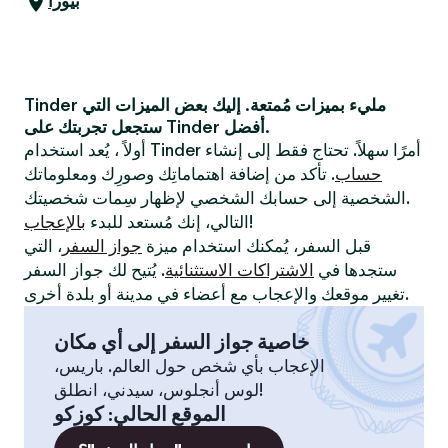
بيورا
Tinder مليء بميزات مُمتعة. إليك بعض الميزات التي
ستجعل تجربتك على Tinder أفضل.
أولاً ، يُعد استخدام Tinder أمرًا سهلاً. تحتاج فقط إلى إنشاء
حساب
. تأكد من إضافة اهتماماتِك وصورِك ومعلوماتك
الشخصية إلى حسابك الشخصي لإظهار سِمات شخصيتك.
!
التالي، إنك مُستعد للبدء
بالإعجاب
قبل السفر، يُمكنك استخدام ميزة
جواز السفر
، التي
ستجدها في
الاشتراكات الاستثنائية
. يُتيح لك جواز السفر
تغيير موقعك والإعجاب مع أعضاء في مدينة أو بلدة أخرى.
خاصية جواز السفر إلى أي مكان
الإعجاب بأي شخص حول العالم. باريس،
لوس أنجلوس، سيدني، انطلق!
الموقع الحالي
:
كوزكو