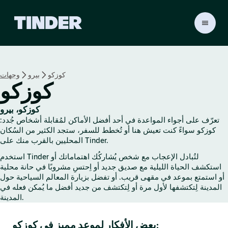
ا
ل
ص
ف
ح
كوزكو
بيرو
وجهات
ة
كوزكو
ا
ل
ر
كوزكو، بيرو
ئ
تعرّف على أجواء المواعدة في أحد أفضل الأماكن لمُقابلة أشخاص جُدد:
ي
كوزكو سواءً كنت تعيش هنا أو تُخطط للسفر، ستجد الكثير من السُكان
س
المحليين بالقرب منك على Tinder.
ي
استخدم Tinder لتُبادل الإعجاب مع شخص يُشاركُك اهتماماتك أو
ة
استكشف الحياة الليلية مع صديق جديد أو اِحتسِ مشروبًا في حانة محلية
ل
أو استمتع بموعد في مقهى قريب. أو تفضل بزيارة المعالم السياحية حول
ـ
المدينة لِتكتشفها لأول مرة أو لِتكتشف من جديد أفضل ما يُمكن فعله في
T
المدينة.
i
n
بعض الأفكار لموعد مميز في كوزكو:
d