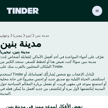
ا
ل
ص
ف
ح
مدينة بنين
ايدو
نيجيريا
وجهات
ة
مدينة بنين
ا
ل
ر
مدينة بنين، نيجيريا
ئ
تعرّف على أجواء المواعدة في أحد أفضل الأماكن لمُقابلة أشخاص جُدد:
ي
مدينة بنين سواءً كنت تعيش هنا أو تُخطط للسفر، ستجد الكثير من
س
السُكان المحليين بالقرب منك على Tinder.
ي
استخدم Tinder لتُبادل الإعجاب مع شخص يُشاركُك اهتماماتك أو
ة
استكشف الحياة الليلية مع صديق جديد أو اِحتسِ مشروبًا في حانة محلية
ل
أو استمتع بموعد في مقهى قريب. أو تفضل بزيارة المعالم السياحية حول
ـ
المدينة لِتكتشفها لأول مرة أو لِتكتشف من جديد أفضل ما يُمكن فعله في
T
المدينة.
i
n
بعض الأفكار لموعد مميز في مدينة بنين:
d