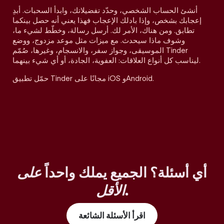
أنشئ الحساب الشخصي، وحدّد تفضيلاتك، وابدأ السحبات. أبدِ
إعجابك بشخص، وإذا بادلك الإعجاب فهذا يعني أنه حصل بينكما
تطابق. ومن هناك، الأمر لك. أرسل رسالة، وخطّط لشيء ما،
وشوف ماذا سيحدث. مع ميزات مثل موعد مزدوج، ووضع
الموسيقى، وجواز سفر، والانسجام، وغيرها، صُمّم Tinder
ليناسب كل أنواع العلاقات: العفوية، الجادة، أو أي شيء بينهما.
حمّل تطبيق Tinder مجانًا على iOS وAndroid.
أي أسئلة؟ الجميع يملك واحداً
على
.
الأقل
اقرأ الأسئلة الشائعة