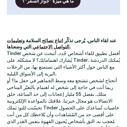
ما هي ميزة "جواز السفر"؟
عند لقاء الناس، يُرجى تذكّر
اتباع نصائح
السلامة
وتعليمات
التي وضعناها.
التواصل الاجتماعي
Tinder أفضل تطبيق للقاء أشخاص جُدد. أتبحث عن شخص
يُشارك اهتماماتِك؟ لا مشكلة. على Tinder، يُمكنك الدردشة
مع الناس حول أكثر الأشياء التي تستمتع بها، من الرحلات
البرية إلى الأسواق الليلية.
أتحتاج لشخص تتشجع معه وسط الجماهير في حفل ما؟ أو
ربما أنت في حاجة إلى شخص له اهتمام بالتغيّر المناخي
مثلك. بفضل 55 مليار إعجابات إلى حد الساعة، خلق
الاتصالات هو مجال خبرتنا. علاقتك بالمواعدة الإلكترونية
تحسّنت للتو: يَملك Tinder خاصيات تُساعدك على الحصول
على أقصى حد من المُشاهدات وأن يُلاحظك كل من أنت
مُعجب به. التق بأشخاص يُحبون القهوة بنفس القدر الذي