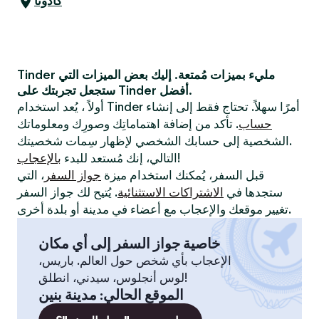
كادونا
Tinder مليء بميزات مُمتعة. إليك بعض الميزات التي
ستجعل تجربتك على Tinder أفضل.
أولاً ، يُعد استخدام Tinder أمرًا سهلاً. تحتاج فقط إلى إنشاء
حساب
. تأكد من إضافة اهتماماتِك وصورِك ومعلوماتك
الشخصية إلى حسابك الشخصي لإظهار سِمات شخصيتك.
!
التالي، إنك مُستعد للبدء
بالإعجاب
قبل السفر، يُمكنك استخدام ميزة
جواز السفر
، التي
ستجدها في
الاشتراكات الاستثنائية
. يُتيح لك جواز السفر
تغيير موقعك والإعجاب مع أعضاء في مدينة أو بلدة أخرى.
خاصية جواز السفر إلى أي مكان
الإعجاب بأي شخص حول العالم. باريس،
لوس أنجلوس، سيدني، انطلق!
الموقع الحالي
:
مدينة بنين