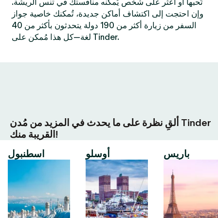
تُحبها أو اعثر على شخص يُمكنه منافستك في تنس الريشة.
وإن احتجت إلى اكتشاف أماكن جديدة، تُمكنك خاصية جواز
السفر من زيارة أكثر من 190 دولة يتحدثون بأكثر من 40
لغة—كل هذا مُمكن على Tinder.
ألقِ نظرة على ما يحدث في المزيد من مُدن Tinder
القريبة منك!
باريس
أوسلو
اسطنبول