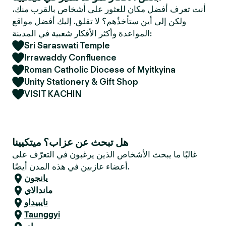
e
أنت تعرف أفضل مكان للعثور على أشخاص بالقرب منك،
r
ولكن إلى أين ستأخذُهم؟ لا تقلق. إليك أفضل مواقع
المواعدة وأكثر الأفكار شعبية في المدينة:
Sri Saraswati Temple
Irrawaddy Confluence
Roman Catholic Diocese of Myitkyina
Unity Stationery & Gift Shop
VISIT KACHIN
هل تبحث عن عزاب؟ ميتكيينا
غالبًا ما يبحث الأشخاص الذين يرغبون في التعرّف على
أعضاء عازبين في هذه المدن أيضًا.
يانجون
ماندالاي
نايبيداو
Taunggyi