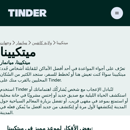
ا
ل
ص
ف
ح
ميتكيينا
ولاية كاشين
ميانمار
وجهات
ة
ميتكيينا
ا
ل
ر
ميتكيينا، ميانمار
ئ
تعرّف على أجواء المواعدة في أحد أفضل الأماكن لمُقابلة أشخاص جُدد:
ي
ميتكيينا سواءً كنت تعيش هنا أو تُخطط للسفر، ستجد الكثير من السُكان
س
المحليين بالقرب منك على Tinder.
ي
استخدم Tinder لتُبادل الإعجاب مع شخص يُشاركُك اهتماماتك أو
ة
استكشف الحياة الليلية مع صديق جديد أو اِحتسِ مشروبًا في حانة محلية
ل
أو استمتع بموعد في مقهى قريب. أو تفضل بزيارة المعالم السياحية حول
ـ
المدينة لِتكتشفها لأول مرة أو لِتكتشف من جديد أفضل ما يُمكن فعله في
T
المدينة.
i
n
بعض الأفكار لموعد مميز في ميتكيينا:
d