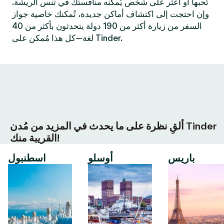
تُحبها أو اعثر على شخص يُمكنه منافستك في تنس الريشة.
وإن احتجت إلى اكتشاف أماكن جديدة، تُمكنك خاصية جواز
السفر من زيارة أكثر من 190 دولة يتحدثون بأكثر من 40
لغة—كل هذا مُمكن على Tinder.
ألقِ نظرة على ما يحدث في المزيد من مُدن Tinder
القريبة منك!
باريس
أوسلو
اسطنبول