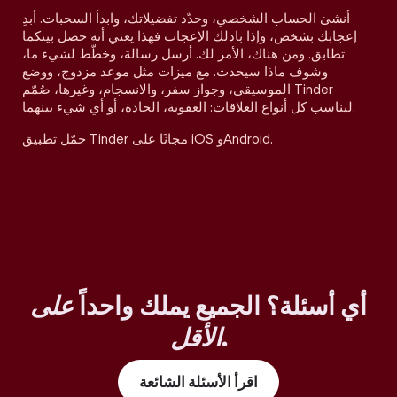
أنشئ الحساب الشخصي، وحدّد تفضيلاتك، وابدأ السحبات. أبدِ
إعجابك بشخص، وإذا بادلك الإعجاب فهذا يعني أنه حصل بينكما
تطابق. ومن هناك، الأمر لك. أرسل رسالة، وخطّط لشيء ما،
وشوف ماذا سيحدث. مع ميزات مثل موعد مزدوج، ووضع
الموسيقى، وجواز سفر، والانسجام، وغيرها، صُمّم Tinder
ليناسب كل أنواع العلاقات: العفوية، الجادة، أو أي شيء بينهما.
حمّل تطبيق Tinder مجانًا على iOS وAndroid.
أي أسئلة؟ الجميع يملك واحداً
على
.
الأقل
اقرأ الأسئلة الشائعة