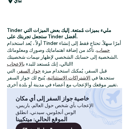
بياي
Tinder مليء بميزات مُمتعة. إليك بعض الميزات التي
ستجعل تجربتك على Tinder أفضل.
أولاً ، يُعد استخدام Tinder أمرًا سهلاً. تحتاج فقط إلى إنشاء
حساب
. تأكد من إضافة اهتماماتِك وصورِك ومعلوماتك
الشخصية إلى حسابك الشخصي لإظهار سِمات شخصيتك.
!
التالي، إنك مُستعد للبدء
بالإعجاب
قبل السفر، يُمكنك استخدام ميزة
جواز السفر
، التي
ستجدها في
الاشتراكات الاستثنائية
. يُتيح لك جواز السفر
تغيير موقعك والإعجاب مع أعضاء في مدينة أو بلدة أخرى.
خاصية جواز السفر إلى أي مكان
الإعجاب بأي شخص حول العالم. باريس،
لوس أنجلوس، سيدني، انطلق!
الموقع الحالي
:
ميتكيينا