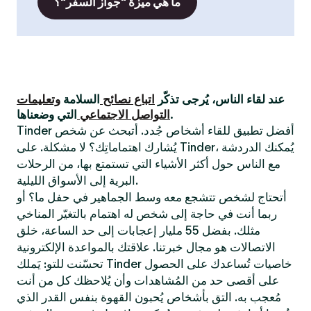
ما هي ميزة "جواز السفر"؟
عند لقاء الناس، يُرجى تذكّر
اتباع نصائح
السلامة
وتعليمات
التي وضعناها.
التواصل الاجتماعي
Tinder أفضل تطبيق للقاء أشخاص جُدد. أتبحث عن شخص
يُشارك اهتماماتِك؟ لا مشكلة. على Tinder، يُمكنك الدردشة
مع الناس حول أكثر الأشياء التي تستمتع بها، من الرحلات
البرية إلى الأسواق الليلية.
أتحتاج لشخص تتشجع معه وسط الجماهير في حفل ما؟ أو
ربما أنت في حاجة إلى شخص له اهتمام بالتغيّر المناخي
مثلك. بفضل 55 مليار إعجابات إلى حد الساعة، خلق
الاتصالات هو مجال خبرتنا. علاقتك بالمواعدة الإلكترونية
تحسّنت للتو: يَملك Tinder خاصيات تُساعدك على الحصول
على أقصى حد من المُشاهدات وأن يُلاحظك كل من أنت
مُعجب به. التق بأشخاص يُحبون القهوة بنفس القدر الذي