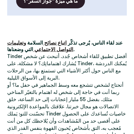
ما هي ميزة "جواز السفر"؟
عند لقاء الناس، يُرجى تذكّر
اتباع نصائح
السلامة
وتعليمات
التي وضعناها.
التواصل الاجتماعي
Tinder أفضل تطبيق للقاء أشخاص جُدد. أتبحث عن شخص
يُشارك اهتماماتِك؟ لا مشكلة. على Tinder، يُمكنك الدردشة
مع الناس حول أكثر الأشياء التي تستمتع بها، من الرحلات
البرية إلى الأسواق الليلية.
أتحتاج لشخص تتشجع معه وسط الجماهير في حفل ما؟ أو
ربما أنت في حاجة إلى شخص له اهتمام بالتغيّر المناخي
مثلك. بفضل 55 مليار إعجابات إلى حد الساعة، خلق
الاتصالات هو مجال خبرتنا. علاقتك بالمواعدة الإلكترونية
تحسّنت للتو: يَملك Tinder خاصيات تُساعدك على الحصول
على أقصى حد من المُشاهدات وأن يُلاحظك كل من أنت
مُعجب به. التق بأشخاص يُحبون القهوة بنفس القدر الذي