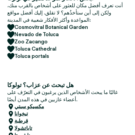
e
أنت تعرف أفضل مكان للعثور على أشخاص بالقرب منك،
r
ولكن إلى أين ستأخذُهم؟ لا تقلق. إليك أفضل مواقع
المواعدة وأكثر الأفكار شعبية في المدينة:
Cosmovitral Botanical Garden
Nevado de Toluca
Zoo Zacango
Toluca Cathedral
Toluca portals
هل تبحث عن عزاب؟ تولوكا
غالبًا ما يبحث الأشخاص الذين يرغبون في التعرّف على
أعضاء عازبين في هذه المدن أيضًا.
مكسيكو سيتي
تيخوانا
قرطبة
تاباتشولا