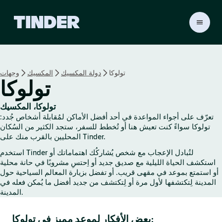
ا
ل
ص
ف
ح
تولوكا
دولة المكسيك
المكسيك
وجهات
ة
تولوكا
ا
ل
ر
تولوكا، المكسيك
ئ
تعرّف على أجواء المواعدة في أحد أفضل الأماكن لمُقابلة أشخاص جُدد:
ي
تولوكا سواءً كنت تعيش هنا أو تُخطط للسفر، ستجد الكثير من السُكان
س
المحليين بالقرب منك على Tinder.
ي
استخدم Tinder لتُبادل الإعجاب مع شخص يُشاركُك اهتماماتك أو
ة
استكشف الحياة الليلية مع صديق جديد أو اِحتسِ مشروبًا في حانة محلية
ل
أو استمتع بموعد في مقهى قريب. أو تفضل بزيارة المعالم السياحية حول
ـ
المدينة لِتكتشفها لأول مرة أو لِتكتشف من جديد أفضل ما يُمكن فعله في
T
المدينة.
i
n
بعض الأفكار لموعد مميز في تولوكا:
d