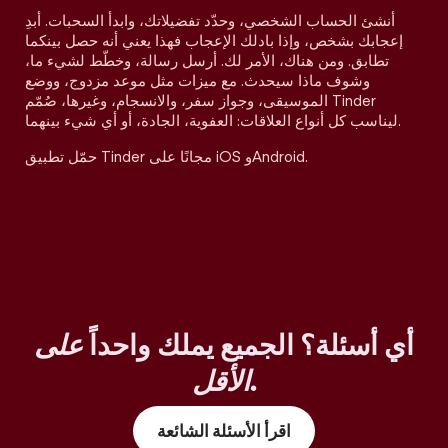
أنشئ الحساب الشخصي، وحدّد تفضيلاتك، وابدأ السحبات. أبدِ
إعجابك بشخص، وإذا بادلك الإعجاب فهذا يعني أنه حصل بينكما
تطابق. ومن هناك، الأمر لك. أرسل رسالة، وخطّط لشيء ما،
وشوف ماذا سيحدث. مع ميزات مثل موعد مزدوج، ووضع
الموسيقى، وجواز سفر، والانسجام، وغيرها، صُمّم Tinder
ليناسب كل أنواع العلاقات: العفوية، الجادة، أو أي شيء بينهما.
حمّل تطبيق Tinder مجانًا على iOS وAndroid.
أي أسئلة؟ الجميع يملك واحداً
على
.
الأقل
اقرأ الأسئلة الشائعة