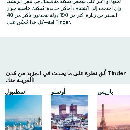
تُحبها أو اعثر على شخص يُمكنه منافستك في تنس الريشة.
وإن احتجت إلى اكتشاف أماكن جديدة، تُمكنك خاصية جواز
السفر من زيارة أكثر من 190 دولة يتحدثون بأكثر من 40
لغة—كل هذا مُمكن على Tinder.
ألقِ نظرة على ما يحدث في المزيد من مُدن Tinder
القريبة منك!
باريس
أوسلو
اسطنبول