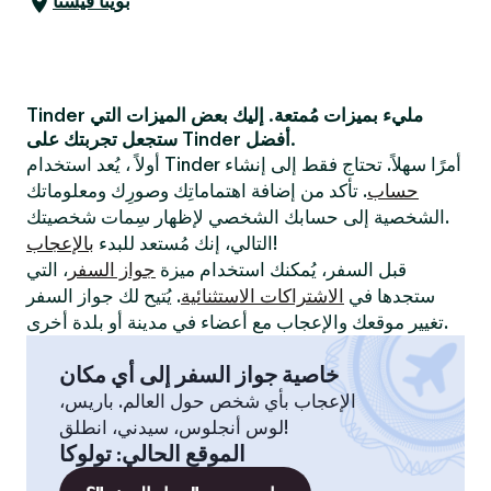
بوينا فيستا
Tinder مليء بميزات مُمتعة. إليك بعض الميزات التي
ستجعل تجربتك على Tinder أفضل.
أولاً ، يُعد استخدام Tinder أمرًا سهلاً. تحتاج فقط إلى إنشاء
حساب
. تأكد من إضافة اهتماماتِك وصورِك ومعلوماتك
الشخصية إلى حسابك الشخصي لإظهار سِمات شخصيتك.
!
التالي، إنك مُستعد للبدء
بالإعجاب
قبل السفر، يُمكنك استخدام ميزة
جواز السفر
، التي
ستجدها في
الاشتراكات الاستثنائية
. يُتيح لك جواز السفر
تغيير موقعك والإعجاب مع أعضاء في مدينة أو بلدة أخرى.
خاصية جواز السفر إلى أي مكان
الإعجاب بأي شخص حول العالم. باريس،
لوس أنجلوس، سيدني، انطلق!
الموقع الحالي
:
تولوكا