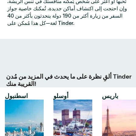
تُحبها أو اعثر على شخص يُمكنه منافستك في تنس الريشة.
وإن احتجت إلى اكتشاف أماكن جديدة، تُمكنك خاصية جواز
السفر من زيارة أكثر من 190 دولة يتحدثون بأكثر من 40
لغة—كل هذا مُمكن على Tinder.
ألقِ نظرة على ما يحدث في المزيد من مُدن Tinder
القريبة منك!
باريس
أوسلو
اسطنبول