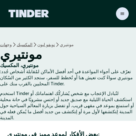
ا
ل
ص
ف
ح
مونتيري
نويفو ليون
المكسيك
وجهات
ة
مونتيري
ا
ل
ر
مونتيري، المكسيك
ئ
تعرّف على أجواء المواعدة في أحد أفضل الأماكن لمُقابلة أشخاص جُدد:
ي
مونتيري سواءً كنت تعيش هنا أو تُخطط للسفر، ستجد الكثير من السُكان
س
المحليين بالقرب منك على Tinder.
ي
استخدم Tinder لتُبادل الإعجاب مع شخص يُشاركُك اهتماماتك أو
ة
استكشف الحياة الليلية مع صديق جديد أو اِحتسِ مشروبًا في حانة محلية
ل
أو استمتع بموعد في مقهى قريب. أو تفضل بزيارة المعالم السياحية حول
ـ
المدينة لِتكتشفها لأول مرة أو لِتكتشف من جديد أفضل ما يُمكن فعله في
T
المدينة.
i
n
بعض الأفكار لموعد مميز في مونتيري:
d