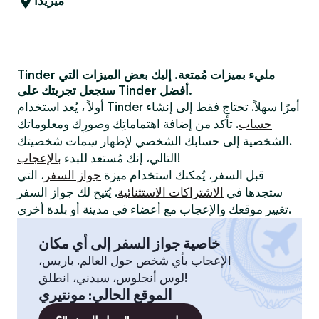
ميريدا
Tinder مليء بميزات مُمتعة. إليك بعض الميزات التي
ستجعل تجربتك على Tinder أفضل.
أولاً ، يُعد استخدام Tinder أمرًا سهلاً. تحتاج فقط إلى إنشاء
حساب
. تأكد من إضافة اهتماماتِك وصورِك ومعلوماتك
الشخصية إلى حسابك الشخصي لإظهار سِمات شخصيتك.
!
التالي، إنك مُستعد للبدء
بالإعجاب
قبل السفر، يُمكنك استخدام ميزة
جواز السفر
، التي
ستجدها في
الاشتراكات الاستثنائية
. يُتيح لك جواز السفر
تغيير موقعك والإعجاب مع أعضاء في مدينة أو بلدة أخرى.
خاصية جواز السفر إلى أي مكان
الإعجاب بأي شخص حول العالم. باريس،
لوس أنجلوس، سيدني، انطلق!
الموقع الحالي
:
مونتيري