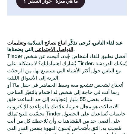
ما هي ميزة "جواز السفر"؟
عند لقاء الناس، يُرجى تذكّر
اتباع نصائح
السلامة
وتعليمات
التي وضعناها.
التواصل الاجتماعي
Tinder أفضل تطبيق للقاء أشخاص جُدد. أتبحث عن شخص
يُشارك اهتماماتِك؟ لا مشكلة. على Tinder، يُمكنك الدردشة
مع الناس حول أكثر الأشياء التي تستمتع بها، من الرحلات
البرية إلى الأسواق الليلية.
أتحتاج لشخص تتشجع معه وسط الجماهير في حفل ما؟ أو
ربما أنت في حاجة إلى شخص له اهتمام بالتغيّر المناخي
مثلك. بفضل 55 مليار إعجابات إلى حد الساعة، خلق
الاتصالات هو مجال خبرتنا. علاقتك بالمواعدة الإلكترونية
تحسّنت للتو: يَملك Tinder خاصيات تُساعدك على الحصول
على أقصى حد من المُشاهدات وأن يُلاحظك كل من أنت
مُعجب به. التق بأشخاص يُحبون القهوة بنفس القدر الذي