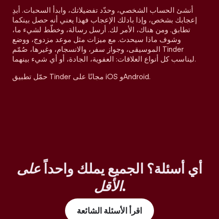
أنشئ الحساب الشخصي، وحدّد تفضيلاتك، وابدأ السحبات. أبدِ
إعجابك بشخص، وإذا بادلك الإعجاب فهذا يعني أنه حصل بينكما
تطابق. ومن هناك، الأمر لك. أرسل رسالة، وخطّط لشيء ما،
وشوف ماذا سيحدث. مع ميزات مثل موعد مزدوج، ووضع
الموسيقى، وجواز سفر، والانسجام، وغيرها، صُمّم Tinder
ليناسب كل أنواع العلاقات: العفوية، الجادة، أو أي شيء بينهما.
حمّل تطبيق Tinder مجانًا على iOS وAndroid.
أي أسئلة؟ الجميع يملك واحداً
على
.
الأقل
اقرأ الأسئلة الشائعة