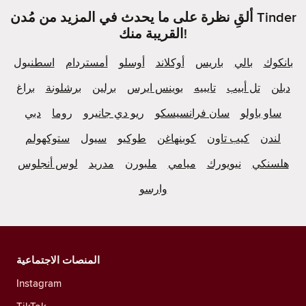
ألقِ نظرة على ما يحدث في المزيد من مُدن Tinder
القريبة منك!
بانكوك
بالي
باريس
أوكلاند
أوسلو
أمستردام
اسطنبول
دبلن
تل أبيب
تايبيه
بوينس ايرس
برلين
برشلونة
براغ
ساو باولو
سان فرانسيسكو
ريو دي جانيرو
روما
دبي
لندن
كيب تاون
كوبنهاغن
طوكيو
سيول
ستوكهولم
هلسنكي
نيويورك
ميامي
ملبورن
مدريد
لوس أنجلوس
وارسو
المنصات الاجتماعية
Instagram