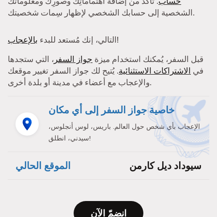
حساب
. تأكد من إضافة اهتماماتِك وصورِك ومعلوماتك
الشخصية إلى حسابك الشخصي لإظهار سِمات شخصيتك.
!
التالي، إنك مُستعد للبدء
بالإعجاب
قبل السفر، يُمكنك استخدام ميزة
جواز السفر
، التي ستجدها
في
الاشتراكات الاستثنائية
. يُتيح لك جواز السفر تغيير موقعك
والإعجاب مع أعضاء في مدينة أو بلدة أخرى.
خاصية جواز السفر إلى أي مكان
الإعجاب بأي شخص حول العالم. باريس، لوس أنجلوس،
سيدني، انطلق!
سيوداد ديل كارمن
الموقع الحالي
انضمّ الآن