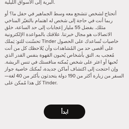
البرية إلى الأسواق الليلية.
أتحتاج لشخص تتشجع معه وسط الجماهير في حفل ما؟ أو
ربما أنت في حاجة إلى شخص له اهتمام بالتغيّر المناخي
مثلك. بفضل 55 مليار إعجابات إلى حد الساعة، خلق
الاتصالات هو مجال خبرتنا. علاقتك بالمواعدة الإلكترونية
تحسّنت للتو: يَملك Tinder خاصيات تُساعدك على الحصول
على أقصى حد من المُشاهدات وأن يُلاحظك كل من أنت
مُعجب به. التق بأشخاص يُحبون القهوة بنفس القدر الذي
تُحبها أو اعثر على شخص يُمكنه منافستك في تنس الريشة.
وإن احتجت إلى اكتشاف أماكن جديدة، تُمكنك خاصية جواز
السفر من زيارة أكثر من 190 دولة يتحدثون بأكثر من 40 لغة—
كل هذا مُمكن على Tinder.
ابدأ