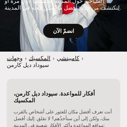
السياحية حول المدينة لِتكتشفها لأول مرة أو
e
لِتكتشف من جديد أفضل ما يُمكن فعله في المدينة.
r
انضمّ الآن
›
كامبيتشي
›
المكسيك
›
وجهات
سيوداد ديل كارمن
أفكار للمواعدة. سيوداد ديل كارمن،
المكسيك
أنت تعرف أفضل مكان للعثور على أشخاص بالقرب
منك، ولكن إلى أين ستأخذُهم؟ لا تقلق. إليك أفضل
مواقع المواعدة وأكثر الأفكار شعبية في المدينة: