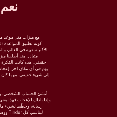
نعم 
مع ميزات مثل موعد مز
متبادل منذ أطلقنا مي
حقيقي. هذه كانت الفكرة د
بهم في أي مكان آخر: إعجا
إلى شيء حقيقي. مهما كان م
أنشئ الحساب الشخصي، وحدّ
وإذا بادلك الإعجاب فهذا يعن
رسالة، وخطّط لشيء ما،
ووضع ا