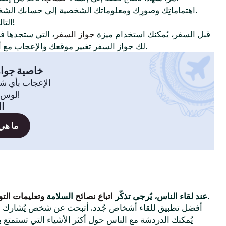
اهتماماتِك وصورِك ومعلوماتك الشخصية إلى حسابك الشخصي لإظهار سِمات شخصيتك.
!
التا
قبل السفر، يُمكنك استخدام ميزة
جواز السفر
، التي ستجدها 
لك جواز السفر تغيير موقعك والإعجاب مع أعضاء في مدينة أو بلدة أخرى.
خاصية جواز
الإعجاب بأي ش
لوس أنجلوس، سيدني، انطلق!
ال
ما هي
التي وضعناها.
عند لقاء الناس، يُرجى تذكّر
اتباع نصائح
السلامة
وتعليمات الت