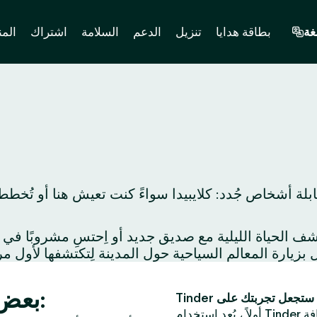
غة
بطاقة هدايا
تنزيل
الدعم
السلامة
اشتراك
المن
بلة أشخاص جُدد: كلايبيدا سواءً كنت تعيش هنا أو تُخط
بعض الأفكار لموعد مميز في كلايبيدا:
فة