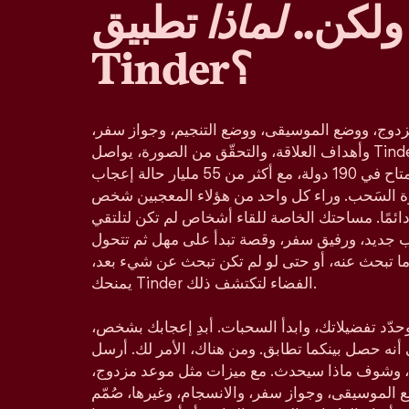
ولكن..
لماذا
تطبيق
Tinder؟
دوج، ووضع الموسيقى، ووضع التنجيم، وجواز سفر،
وأهداف العلاقة، والتحقّق من الصورة، يواصل Tinder كونه تطبيق المواعدة
الأكثر شعبية في العالم، والمتاح في 190 دولة، مع أكثر من 55 مليار حالة إعجاب
زة السَحب. وراء كل واحد من هؤلاء المعجبين شخص
ائمًا. مساحتك الخاصة للقاء أشخاص لم تكن لتلتقي
ب جديد، ورفيق سفر، وقصة تبدأ على مهل ثم تتحول
ا تبحث عنه، أو حتى لو لم تكن تبحث عن شيء بعد،
يمنحك Tinder الفضاء لتكتشف ذلك.
د تفضيلاتك، وابدأ السحبات. أبدِ إعجابك بشخص،
ي أنه حصل بينكما تطابق. ومن هناك، الأمر لك. أرسل
 وشوف ماذا سيحدث. مع ميزات مثل موعد مزدوج،
لموسيقى، وجواز سفر، والانسجام، وغيرها، صُمّم Tinder ليناسب كل