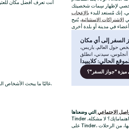
أنت تعرف أفضل مكان للعثور
لي، إنك مُستعد للبدء
بالإعجاب
في
الاشتراكات الاستثنائية
. يُتيح
 السفر إلى أي مكان
خص حول العالم. باريس،
موقع الحالي
:
كلايبيدا
 ميزة "جواز السفر"؟
غالبًا ما يبحث الأشخاص الذين يرغبون في التعرّف على أعضاء عازبين في هذه المدن أيضًا.
واصل الاجتماعي
Tinder أفضل تطبيق للقاء أشخاص جُدد. أتبحث عن شخص يُشارك اهتماماتِك؟ لا مشكلة.
على Tinder، يُمكنك الدردشة مع الناس حول أكثر الأشياء التي تستمتع بها، من الرحلات