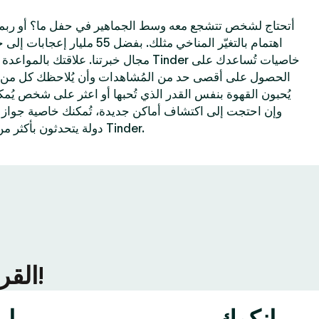
أتحتاج لشخص تتشجع معه وسط الجماهير في حفل ما؟ أو ربم
اهتمام بالتغيّر المناخي مثلك. بفضل
مجال خبرتنا. علاقتك بالمواعدة الإلكترونية تحس
الحصول على أقصى حد من المُشاهدات وأن يُلاحظك كل من 
يُحبون القهوة بنفس القدر الذي تُحبها أو اعثر على شخص يُم
دولة يتحدثون بأكثر من 40 لغة—كل هذا مُمكن على Tinder.
ألقِ نظرة على ما يحدث في المزيد من مُدن Tinder القريبة منك!