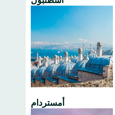
اسطنبول
أمستردام