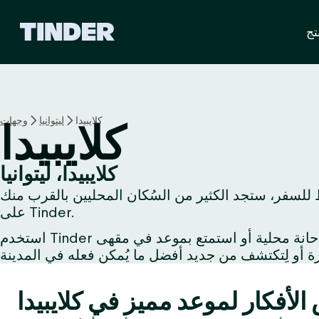
ا
تج
ل
ص
ف
ح
ة
ا
كلايبيدا
ليتوانيا
وجهات
كلايبيدا
ل
ر
ئ
كلايبيدا، ليتوانيا
ي
ط للسفر، ستجد الكثير من السُكان المحليين بالقرب منك
س
ي
على Tinder.
ة
استخدم Tinder لتُبادل الإعجاب مع شخص يُشاركُك اهتماماتك أو استكشف الحياة الليلية مع صديق جديد أو اِحتسِ مشروبًا في حانة محلية أو استمتع بموعد في مقهى
ل
ـ
T
i
n
d