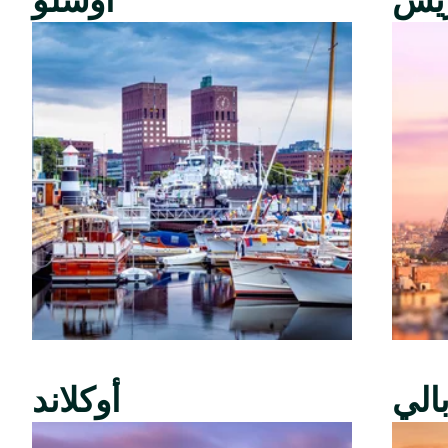
ريس
أوسلو
الي
أوكلاند