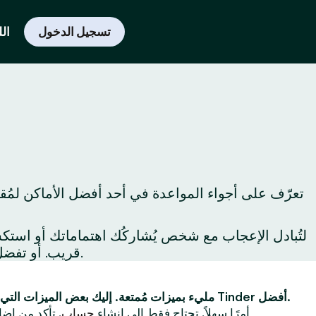
تسجيل الدخول
الل
تعرّف على أجواء المواعدة في أحد أفضل الأماكن لمُقا
قريب. أو تفضل بزيارة المعالم السياحية حول المدينة لِتكتشفها لأول مرة أو لِتكتشف من جديد أفضل ما يُمكن فعله في المدينة.
Tinder مليء بميزات مُمتعة. إليك بعض الميزات التي ستجعل تجربتك على Tinder أفضل.
أولاً ، يُعد استخدام Tinder أمرًا سهلاً. تحتاج فقط إلى إنشاء
حساب
. تأكد من إضا