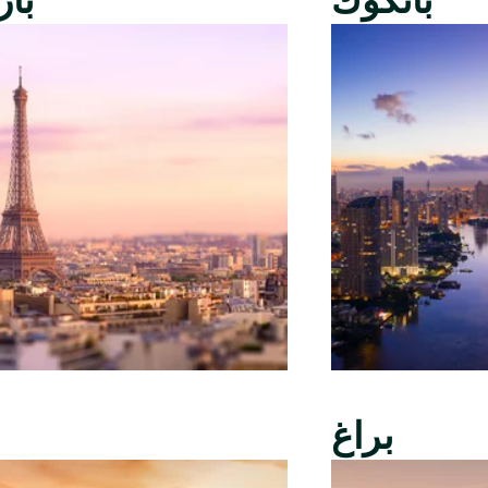
بانكوك
با
براغ
ب