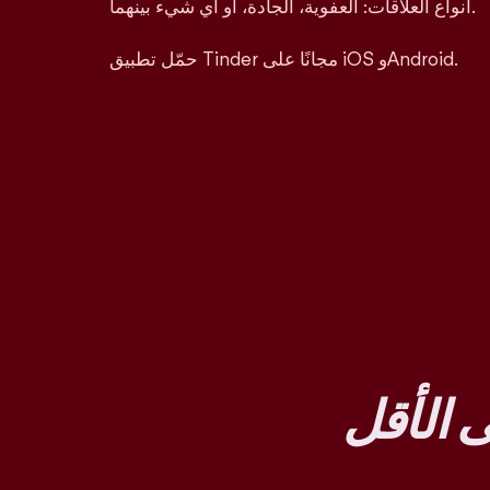
أنواع العلاقات: العفوية، الجادة، أو أي شيء بينهما.
حمّل تطبيق Tinder مجانًا على iOS وAndroid.
 الأقل