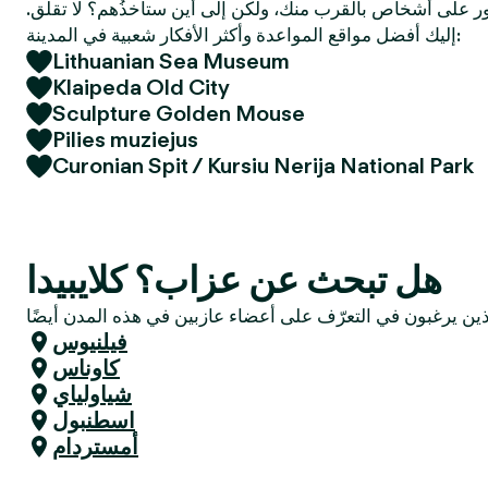
 على أشخاص بالقرب منك، ولكن إلى أين ستأخذُهم؟ لا تقلق.
e
إليك أفضل مواقع المواعدة وأكثر الأفكار شعبية في المدينة:
r
Lithuanian Sea Museum
Klaipeda Old City
Sculpture Golden Mouse
Pilies muziejus
Curonian Spit / Kursiu Nerija National Park
هل تبحث عن عزاب؟ كلايبيدا
فيلنيوس
كاوناس
شياولياي
اسطنبول
أمستردام