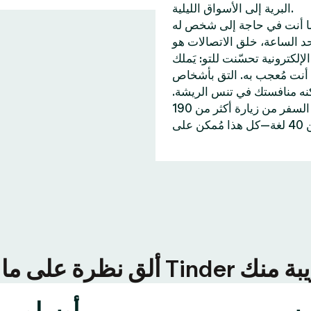
البرية إلى الأسواق الليلية.
ا أنت في حاجة إلى شخص له
 55 مليار إعجابات إلى حد الساعة، خلق الاتصالات هو
ّنت للتو: يَملك Tinder خاصيات تُساعدك على
أنت مُعجب به. التق بأشخاص
كنه منافستك في تنس الريشة.
وإن احتجت إلى اكتشاف أماكن جديدة، تُمكنك خاصية جواز السفر من زيارة أكثر من 190