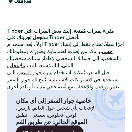
بتروبافل
Tinder مليء بميزات مُمتعة. إليك بعض الميزات التي
ستجعل تجربتك على Tinder أفضل.
أولاً ، يُعد استخدام Tinder أمرًا سهلاً. تحتاج فقط إلى إنشاء
حساب
. تأكد من إضافة اهتماماتِك وصورِك ومعلوماتك
الشخصية إلى حسابك الشخصي لإظهار سِمات شخصيتك.
!
التالي، إنك مُستعد للبدء
بالإعجاب
قبل السفر، يُمكنك استخدام ميزة
جواز السفر
، التي
ستجدها في
الاشتراكات الاستثنائية
. يُتيح لك جواز السفر
تغيير موقعك والإعجاب مع أعضاء في مدينة أو بلدة أخرى.
خاصية جواز السفر إلى أي مكان
الإعجاب بأي شخص حول العالم. باريس،
لوس أنجلوس، سيدني، انطلق!
الموقع الحالي
:
عن طريق الفم