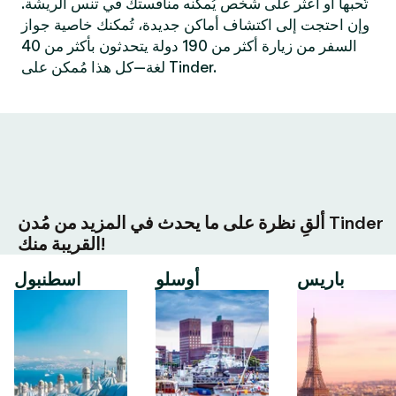
تُحبها أو اعثر على شخص يُمكنه منافستك في تنس الريشة.
وإن احتجت إلى اكتشاف أماكن جديدة، تُمكنك خاصية جواز
السفر من زيارة أكثر من 190 دولة يتحدثون بأكثر من 40
لغة—كل هذا مُمكن على Tinder.
ألقِ نظرة على ما يحدث في المزيد من مُدن Tinder
القريبة منك!
باريس
أوسلو
اسطنبول