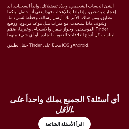
أنشئ الحساب الشخصي، وحدّد تفضيلاتك، وابدأ السحبات. أبدِ
إعجابك بشخص، وإذا بادلك الإعجاب فهذا يعني أنه حصل بينكما
تطابق. ومن هناك، الأمر لك. أرسل رسالة، وخطّط لشيء ما،
وشوف ماذا سيحدث. مع ميزات مثل موعد مزدوج، ووضع
الموسيقى، وجواز سفر، والانسجام، وغيرها، صُمّم Tinder
ليناسب كل أنواع العلاقات: العفوية، الجادة، أو أي شيء بينهما.
حمّل تطبيق Tinder مجانًا على iOS وAndroid.
أي أسئلة؟ الجميع يملك واحداً
على
.
الأقل
اقرأ الأسئلة الشائعة