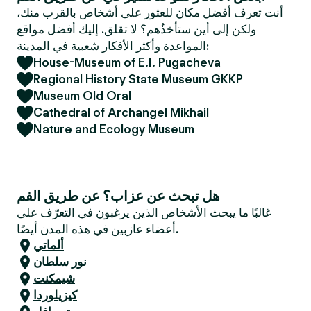
e
أنت تعرف أفضل مكان للعثور على أشخاص بالقرب منك،
r
ولكن إلى أين ستأخذُهم؟ لا تقلق. إليك أفضل مواقع
المواعدة وأكثر الأفكار شعبية في المدينة:
House-Museum of E.I. Pugacheva
Regional History State Museum GKKP
Museum Old Oral
Cathedral of Archangel Mikhail
Nature and Ecology Museum
هل تبحث عن عزاب؟ عن طريق الفم
غالبًا ما يبحث الأشخاص الذين يرغبون في التعرّف على
أعضاء عازبين في هذه المدن أيضًا.
ألماتي
نور سلطان
شيمكنت
كيزيلوردا