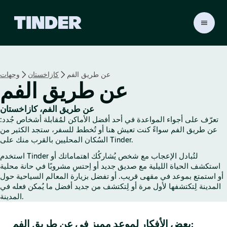
ا
ل
ص
ف
ح
عن طريق الفم
كازاخستان
وجهات
ة
عن طريق الفم
ا
ل
ر
عن طريق الفم، كازاخستان
ئ
تعرّف على أجواء المواعدة في أحد أفضل الأماكن لمُقابلة أشخاص جُدد:
ي
عن طريق الفم سواءً كنت تعيش هنا أو تُخطط للسفر، ستجد الكثير من
س
السُكان المحليين بالقرب منك على Tinder.
ي
استخدم Tinder لتُبادل الإعجاب مع شخص يُشاركُك اهتماماتك أو
ة
استكشف الحياة الليلية مع صديق جديد أو اِحتسِ مشروبًا في حانة محلية
ل
أو استمتع بموعد في مقهى قريب. أو تفضل بزيارة المعالم السياحية حول
ـ
المدينة لِتكتشفها لأول مرة أو لِتكتشف من جديد أفضل ما يُمكن فعله في
T
المدينة.
i
n
بعض الأفكار لموعد مميز في عن طريق الفم:
d