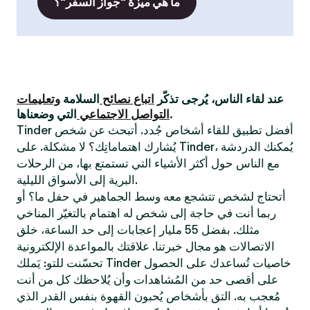
ما هي ميزة "جواز السفر"؟
عند لقاء الناس، يُرجى تذكّر
اتباع نصائح
السلامة
وتعليمات
التي وضعناها.
التواصل الاجتماعي
Tinder أفضل تطبيق للقاء أشخاص جُدد. أتبحث عن شخص
يُشارك اهتماماتِك؟ لا مشكلة. على Tinder، يُمكنك الدردشة
مع الناس حول أكثر الأشياء التي تستمتع بها، من الرحلات
البرية إلى الأسواق الليلية.
أتحتاج لشخص تتشجع معه وسط الجماهير في حفل ما؟ أو
ربما أنت في حاجة إلى شخص له اهتمام بالتغيّر المناخي
مثلك. بفضل 55 مليار إعجابات إلى حد الساعة، خلق
الاتصالات هو مجال خبرتنا. علاقتك بالمواعدة الإلكترونية
تحسّنت للتو: يَملك Tinder خاصيات تُساعدك على الحصول
على أقصى حد من المُشاهدات وأن يُلاحظك كل من أنت
مُعجب به. التق بأشخاص يُحبون القهوة بنفس القدر الذي