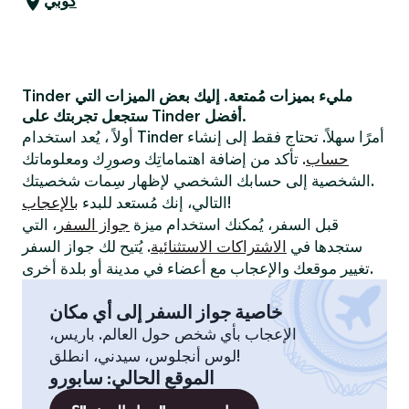
كوبي
Tinder مليء بميزات مُمتعة. إليك بعض الميزات التي
ستجعل تجربتك على Tinder أفضل.
أولاً ، يُعد استخدام Tinder أمرًا سهلاً. تحتاج فقط إلى إنشاء
حساب
. تأكد من إضافة اهتماماتِك وصورِك ومعلوماتك
الشخصية إلى حسابك الشخصي لإظهار سِمات شخصيتك.
!
التالي، إنك مُستعد للبدء
بالإعجاب
قبل السفر، يُمكنك استخدام ميزة
جواز السفر
، التي
ستجدها في
الاشتراكات الاستثنائية
. يُتيح لك جواز السفر
تغيير موقعك والإعجاب مع أعضاء في مدينة أو بلدة أخرى.
خاصية جواز السفر إلى أي مكان
الإعجاب بأي شخص حول العالم. باريس،
لوس أنجلوس، سيدني، انطلق!
الموقع الحالي
:
سابورو