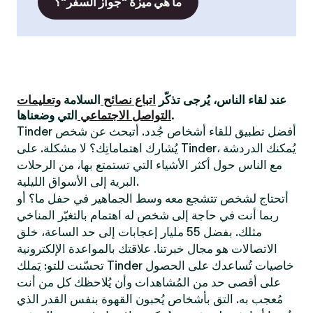
ما هي ميزة "جواز السفر"؟
عند لقاء الناس، يُرجى تذكّر
اتباع نصائح
السلامة
وتعليمات
التي وضعناها.
التواصل الاجتماعي
Tinder أفضل تطبيق للقاء أشخاص جُدد. أتبحث عن شخص
يُشارك اهتماماتِك؟ لا مشكلة. على Tinder، يُمكنك الدردشة
مع الناس حول أكثر الأشياء التي تستمتع بها، من الرحلات
البرية إلى الأسواق الليلية.
أتحتاج لشخص تتشجع معه وسط الجماهير في حفل ما؟ أو
ربما أنت في حاجة إلى شخص له اهتمام بالتغيّر المناخي
مثلك. بفضل 55 مليار إعجابات إلى حد الساعة، خلق
الاتصالات هو مجال خبرتنا. علاقتك بالمواعدة الإلكترونية
تحسّنت للتو: يَملك Tinder خاصيات تُساعدك على الحصول
على أقصى حد من المُشاهدات وأن يُلاحظك كل من أنت
مُعجب به. التق بأشخاص يُحبون القهوة بنفس القدر الذي