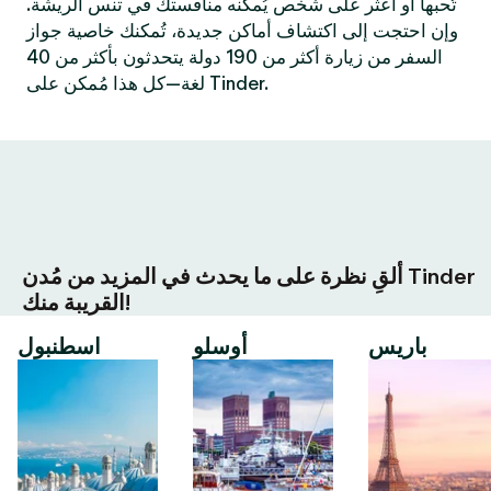
تُحبها أو اعثر على شخص يُمكنه منافستك في تنس الريشة.
وإن احتجت إلى اكتشاف أماكن جديدة، تُمكنك خاصية جواز
السفر من زيارة أكثر من 190 دولة يتحدثون بأكثر من 40
لغة—كل هذا مُمكن على Tinder.
ألقِ نظرة على ما يحدث في المزيد من مُدن Tinder
القريبة منك!
باريس
أوسلو
اسطنبول