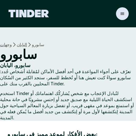
ا
ل
ص
ف
ح
سابورو
اليابان
وجهات
ة
سابورو
ا
ل
ر
سابورو، اليابان
ئ
تعرّف على أجواء المواعدة في أحد أفضل الأماكن لمُقابلة أشخاص جُدد:
ي
سابورو سواءً كنت تعيش هنا أو تُخطط للسفر، ستجد الكثير من السُكان
س
المحليين بالقرب منك على Tinder.
ي
استخدم Tinder لتُبادل الإعجاب مع شخص يُشاركُك اهتماماتك أو
ة
استكشف الحياة الليلية مع صديق جديد أو اِحتسِ مشروبًا في حانة محلية
ل
أو استمتع بموعد في مقهى قريب. أو تفضل بزيارة المعالم السياحية حول
ـ
المدينة لِتكتشفها لأول مرة أو لِتكتشف من جديد أفضل ما يُمكن فعله في
T
المدينة.
i
n
بعض الأفكار لموعد مميز في سابورو:
d