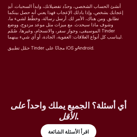
أنشئ الحساب الشخصي، وحدّد تفضيلاتك، وابدأ السحبات. أبدِ
إعجابك بشخص، وإذا بادلك الإعجاب فهذا يعني أنه حصل بينكما
تطابق. ومن هناك، الأمر لك. أرسل رسالة، وخطّط لشيء ما،
وشوف ماذا سيحدث. مع ميزات مثل موعد مزدوج، ووضع
الموسيقى، وجواز سفر، والانسجام، وغيرها، صُمّم Tinder
ليناسب كل أنواع العلاقات: العفوية، الجادة، أو أي شيء بينهما.
حمّل تطبيق Tinder مجانًا على iOS وAndroid.
أي أسئلة؟ الجميع يملك واحداً
على
.
الأقل
اقرأ الأسئلة الشائعة