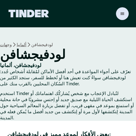
ا
ل
ص
ف
ح
لودفيجشافن
ألمانيا
وجهات
ة
لودفيجشافن
ا
ل
ر
لودفيجشافن، ألمانيا
ئ
تعرّف على أجواء المواعدة في أحد أفضل الأماكن لمُقابلة أشخاص جُدد:
ي
لودفيجشافن سواءً كنت تعيش هنا أو تُخطط للسفر، ستجد الكثير من
س
السُكان المحليين بالقرب منك على Tinder.
ي
استخدم Tinder لتُبادل الإعجاب مع شخص يُشاركُك اهتماماتك أو
ة
استكشف الحياة الليلية مع صديق جديد أو اِحتسِ مشروبًا في حانة محلية
ل
أو استمتع بموعد في مقهى قريب. أو تفضل بزيارة المعالم السياحية حول
ـ
المدينة لِتكتشفها لأول مرة أو لِتكتشف من جديد أفضل ما يُمكن فعله في
T
المدينة.
i
n
بعض الأفكار لموعد مميز في لودفيجشافن:
d