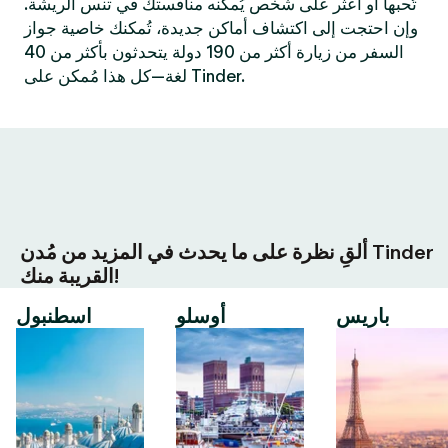
تُحبها أو اعثر على شخص يُمكنه منافستك في تنس الريشة.
وإن احتجت إلى اكتشاف أماكن جديدة، تُمكنك خاصية جواز
السفر من زيارة أكثر من 190 دولة يتحدثون بأكثر من 40
لغة—كل هذا مُمكن على Tinder.
ألقِ نظرة على ما يحدث في المزيد من مُدن Tinder
القريبة منك!
باريس
أوسلو
اسطنبول