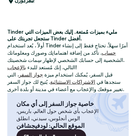
ليفركوزن
Tinder مليء بميزات مُمتعة. إليك بعض الميزات التي
ستجعل تجربتك على Tinder أفضل.
أولاً ، يُعد استخدام Tinder أمرًا سهلاً. تحتاج فقط إلى إنشاء
حساب
. تأكد من إضافة اهتماماتِك وصورِك ومعلوماتك
الشخصية إلى حسابك الشخصي لإظهار سِمات شخصيتك.
!
التالي، إنك مُستعد للبدء
بالإعجاب
قبل السفر، يُمكنك استخدام ميزة
جواز السفر
، التي
ستجدها في
الاشتراكات الاستثنائية
. يُتيح لك جواز السفر
تغيير موقعك والإعجاب مع أعضاء في مدينة أو بلدة أخرى.
خاصية جواز السفر إلى أي مكان
الإعجاب بأي شخص حول العالم. باريس،
لوس أنجلوس، سيدني، انطلق!
الموقع الحالي
:
لودفيجشافن