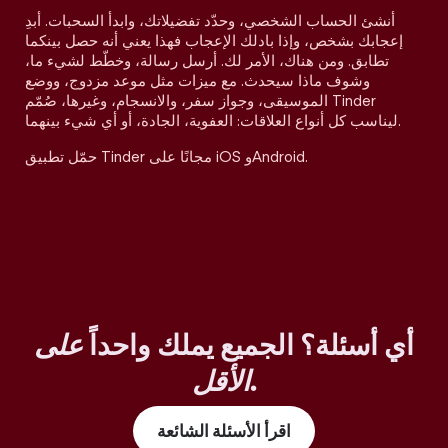
أنشئ الحساب الشخصي، وحدّد تفضيلاتك، وابدأ السحبات. أبدِ
إعجابك بشخص، وإذا بادلك الإعجاب فهذا يعني أنه حصل بينكما
تطابق. ومن هناك، الأمر لك. أرسل رسالة، وخطّط لشيء ما،
وشوف ماذا سيحدث. مع ميزات مثل موعد مزدوج، ووضع
الموسيقى، وجواز سفر، والانسجام، وغيرها، صُمّم Tinder
ليناسب كل أنواع العلاقات: العفوية، الجادة، أو أي شيء بينهما.
حمّل تطبيق Tinder مجانًا على iOS وAndroid.
أي أسئلة؟ الجميع يملك واحداً
على
.
الأقل
اقرأ الأسئلة الشائعة