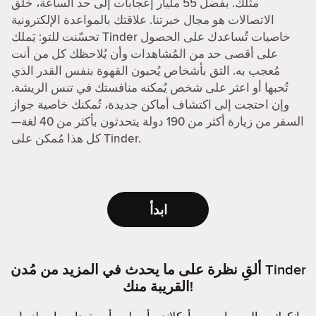
مثلك. بفضل 55 مليار إعجابات إلى حد الساعة، خلق
الاتصالات هو مجال خبرتنا. علاقتك بالمواعدة الإلكترونية
تحسّنت للتو: يَملك Tinder خاصيات تُساعدك على الحصول
على أقصى حد من المُشاهدات وأن يُلاحظك كل من أنت
مُعجب به. التق بأشخاص يُحبون القهوة بنفس القدر الذي
تُحبها أو اعثر على شخص يُمكنه منافستك في تنس الريشة.
وإن احتجت إلى اكتشاف أماكن جديدة، تُمكنك خاصية جواز
السفر من زيارة أكثر من 190 دولة يتحدثون بأكثر من 40 لغة—
كل هذا مُمكن على Tinder.
ابدأ
ألقِ نظرة على ما يحدث في المزيد من مُدن Tinder
القريبة منك!