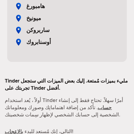
هامبورغ
ميونيخ
ساربروكن
أوسنابروك
Tinder مليء بميزات مُمتعة. إليك بعض الميزات التي ستجعل
تجربتك على Tinder أفضل.
أولاً ، يُعد استخدام Tinder أمرًا سهلاً. تحتاج فقط إلى إنشاء
حساب
. تأكد من إضافة اهتماماتِك وصورِك ومعلوماتك
الشخصية إلى حسابك الشخصي لإظهار سِمات شخصيتك.
!
التالي، إنك مُستعد للبدء
بالإعجاب