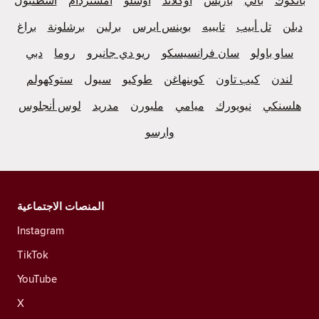
بانكوك
بالي
باريس
أوكلاند
أوسلو
أمستردام
اسطنبول
دبلن
تل أبيب
تايبيه
بوينس ايرس
برلين
برشلونة
براغ
ساو باولو
سان فرانسيسكو
ريو دي جانيرو
روما
دبي
لندن
كيب تاون
كوبنهاغن
طوكيو
سيول
ستوكهولم
هلسنكي
نيويورك
ميامي
ملبورن
مدريد
لوس أنجلوس
وارسو
المنصات الاجتماعية
Instagram
TikTok
YouTube
X