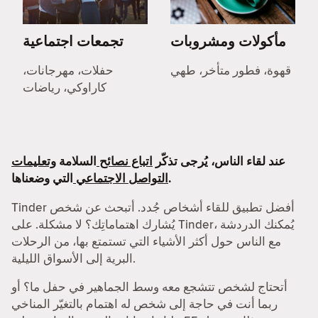
مأكولات ومشروبات
تجمعات اجتماعية
قهوة، فطور متأخر، طهي
حفلات، مهرجانات،
كاراوكي، رياضات
عند لقاء الناس، يُرجى تذكّر
اتباع نصائح
السلامة
وتعليمات
التي وضعناها.
التواصل الاجتماعي
Tinder أفضل تطبيق للقاء أشخاص جُدد. أتبحث عن شخص
يُشارك اهتماماتِك؟ لا مشكلة. على Tinder، يُمكنك الدردشة
مع الناس حول أكثر الأشياء التي تستمتع بها، من الرحلات
البرية إلى الأسواق الليلية.
أتحتاج لشخص تتشجع معه وسط الجماهير في حفل ما؟ أو
ربما أنت في حاجة إلى شخص له اهتمام بالتغيّر المناخي