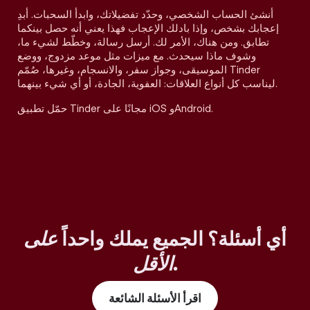
أنشئ الحساب الشخصي، وحدّد تفضيلاتك، وابدأ السحبات. أبدِ
إعجابك بشخص، وإذا بادلك الإعجاب فهذا يعني أنه حصل بينكما
تطابق. ومن هناك، الأمر لك. أرسل رسالة، وخطّط لشيء ما،
وشوف ماذا سيحدث. مع ميزات مثل موعد مزدوج، ووضع
الموسيقى، وجواز سفر، والانسجام، وغيرها، صُمّم Tinder
ليناسب كل أنواع العلاقات: العفوية، الجادة، أو أي شيء بينهما.
حمّل تطبيق Tinder مجانًا على iOS وAndroid.
أي أسئلة؟ الجميع يملك واحداً
على
.
الأقل
اقرأ الأسئلة الشائعة