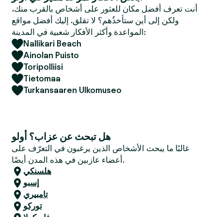
e
أنت تعرف أفضل مكان للعثور على أشخاص بالقرب منك،
r
ولكن إلى أين ستأخذُهم؟ لا تقلق. إليك أفضل مواقع
المواعدة وأكثر الأفكار شعبية في المدينة:
Nallikari Beach
Ainolan Puisto
Toripolliisi
Tietomaa
Turkansaaren Ulkomuseo
هل تبحث عن عزاب؟ أولو
غالبًا ما يبحث الأشخاص الذين يرغبون في التعرّف على
أعضاء عازبين في هذه المدن أيضًا.
هلسنكي
إسبو
تامبيري
توركو