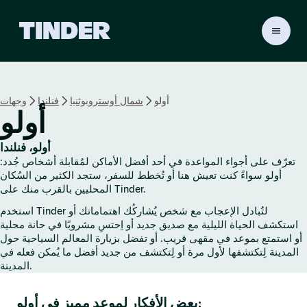
ا
ل
ص
ف
ح
أولو
شمال أوستروبوثنيا
فنلندا
وجهات
ة
أولو
ا
ل
ر
أولو، فنلندا
ئ
تعرّف على أجواء المواعدة في أحد أفضل الأماكن لمُقابلة أشخاص جُدد:
ي
أولو سواءً كنت تعيش هنا أو تُخطط للسفر، ستجد الكثير من السُكان
س
المحليين بالقرب منك على Tinder.
ي
استخدم Tinder لتُبادل الإعجاب مع شخص يُشاركُك اهتماماتك أو
ة
استكشف الحياة الليلية مع صديق جديد أو اِحتسِ مشروبًا في حانة محلية
ل
أو استمتع بموعد في مقهى قريب. أو تفضل بزيارة المعالم السياحية حول
ـ
المدينة لِتكتشفها لأول مرة أو لِتكتشف من جديد أفضل ما يُمكن فعله في
T
المدينة.
i
n
بعض الأفكار لموعد مميز في أولو:
d