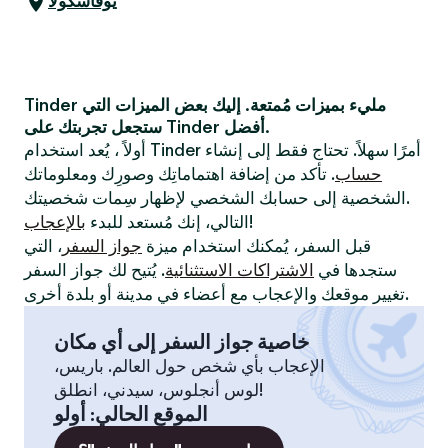
يوفاسكولا
Tinder مليء بميزات مُمتعة. إليك بعض الميزات التي
ستجعل تجربتك على Tinder أفضل.
أولاً ، يُعد استخدام Tinder أمرًا سهلاً. تحتاج فقط إلى إنشاء
حساب
. تأكد من إضافة اهتماماتِك وصورِك ومعلوماتك
الشخصية إلى حسابك الشخصي لإظهار سِمات شخصيتك.
!
التالي، إنك مُستعد للبدء
بالإعجاب
قبل السفر، يُمكنك استخدام ميزة
جواز السفر
، التي
ستجدها في
الاشتراكات الاستثنائية
. يُتيح لك جواز السفر
تغيير موقعك والإعجاب مع أعضاء في مدينة أو بلدة أخرى.
خاصية جواز السفر إلى أي مكان
الإعجاب بأي شخص حول العالم. باريس،
لوس أنجلوس، سيدني، انطلق!
الموقع الحالي
:
أولو