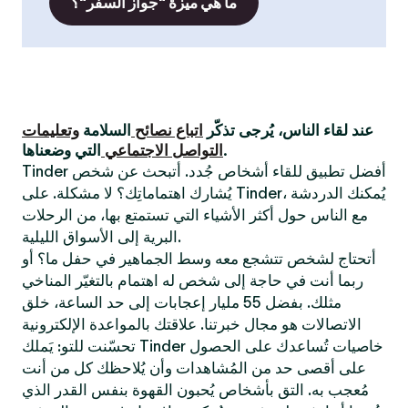
ما هي ميزة "جواز السفر"؟
عند لقاء الناس، يُرجى تذكّر
اتباع نصائح
السلامة
وتعليمات
التي وضعناها.
التواصل الاجتماعي
Tinder أفضل تطبيق للقاء أشخاص جُدد. أتبحث عن شخص
يُشارك اهتماماتِك؟ لا مشكلة. على Tinder، يُمكنك الدردشة
مع الناس حول أكثر الأشياء التي تستمتع بها، من الرحلات
البرية إلى الأسواق الليلية.
أتحتاج لشخص تتشجع معه وسط الجماهير في حفل ما؟ أو
ربما أنت في حاجة إلى شخص له اهتمام بالتغيّر المناخي
مثلك. بفضل 55 مليار إعجابات إلى حد الساعة، خلق
الاتصالات هو مجال خبرتنا. علاقتك بالمواعدة الإلكترونية
تحسّنت للتو: يَملك Tinder خاصيات تُساعدك على الحصول
على أقصى حد من المُشاهدات وأن يُلاحظك كل من أنت
مُعجب به. التق بأشخاص يُحبون القهوة بنفس القدر الذي