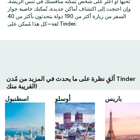
تُحبها أو اعثر على شخص يُمكنه منافستك في تنس الريشة.
وإن احتجت إلى اكتشاف أماكن جديدة، تُمكنك خاصية جواز
السفر من زيارة أكثر من 190 دولة يتحدثون بأكثر من 40
لغة—كل هذا مُمكن على Tinder.
ألقِ نظرة على ما يحدث في المزيد من مُدن Tinder
القريبة منك!
باريس
أوسلو
اسطنبول