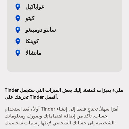
غواياكيل
كيتو
سانتو دومينغو
كوينكا
ماتشالا
Tinder مليء بميزات مُمتعة. إليك بعض الميزات التي ستجعل
تجربتك على Tinder أفضل.
أولاً ، يُعد استخدام Tinder أمرًا سهلاً. تحتاج فقط إلى إنشاء
حساب
. تأكد من إضافة اهتماماتِك وصورِك ومعلوماتك
الشخصية إلى حسابك الشخصي لإظهار سِمات شخصيتك.