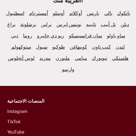
القريبة منك!
بانكوك
بالي
باريس
أوكلاند
أوسلو
أمستردام
اسطنبول
دبلن
تل أبيب
تايبيه
بوينس ايرس
برلين
برشلونة
براغ
ساو باولو
سان فرانسيسكو
ريو دي جانيرو
روما
دبي
لندن
كيب تاون
كوبنهاغن
طوكيو
سيول
ستوكهولم
هلسنكي
نيويورك
ميامي
ملبورن
مدريد
لوس أنجلوس
وارسو
المنصات الاجتماعية
Instagram
TikTok
YouTube