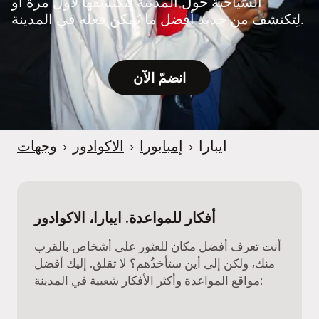
السياحية حول المدينة لِتكتشفها لأول مرة أو
e
لِتكتشف من جديد أفضل ما يُمكن فعله في المدينة.
r
انضمّ الآن
ايبارا
›
إمبابورا
›
الاكوادور
›
وجهات
أفكار للمواعدة. ايبارا، الاكوادور
أنت تعرف أفضل مكان للعثور على أشخاص بالقرب
منك، ولكن إلى أين ستأخذُهم؟ لا تقلق. إليك أفضل
مواقع المواعدة وأكثر الأفكار شعبية في المدينة: