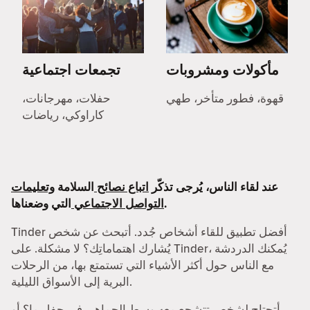
مأكولات ومشروبات
تجمعات اجتماعية
قهوة، فطور متأخر، طهي
حفلات، مهرجانات،
كاراوكي، رياضات
عند لقاء الناس، يُرجى تذكّر
اتباع نصائح
السلامة
وتعليمات
التي وضعناها.
التواصل الاجتماعي
Tinder أفضل تطبيق للقاء أشخاص جُدد. أتبحث عن شخص
يُشارك اهتماماتِك؟ لا مشكلة. على Tinder، يُمكنك الدردشة
مع الناس حول أكثر الأشياء التي تستمتع بها، من الرحلات
البرية إلى الأسواق الليلية.
أتحتاج لشخص تتشجع معه وسط الجماهير في حفل ما؟ أو