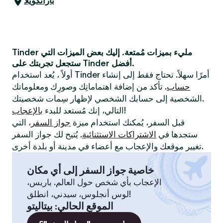
بارانكويلا
Tinder مليء بميزات مُمتعة. إليك بعض الميزات التي
ستجعل تجربتك على Tinder أفضل.
أولاً ، يُعد استخدام Tinder أمرًا سهلاً. تحتاج فقط إلى إنشاء
حساب
. تأكد من إضافة اهتماماتِك وصورِك ومعلوماتك
الشخصية إلى حسابك الشخصي لإظهار سِمات شخصيتك.
!
التالي، إنك مُستعد للبدء
بالإعجاب
قبل السفر، يُمكنك استخدام ميزة
جواز السفر
، التي
ستجدها في
الاشتراكات الاستثنائية
. يُتيح لك جواز السفر
تغيير موقعك والإعجاب مع أعضاء في مدينة أو بلدة أخرى.
خاصية جواز السفر إلى أي مكان
الإعجاب بأي شخص حول العالم. باريس،
لوس أنجلوس، سيدني، انطلق!
الموقع الحالي
:
بيتاليتو