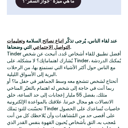
ما هي ميزة "جواز السفر"؟
عند لقاء الناس، يُرجى تذكّر
اتباع نصائح
السلامة
وتعليمات
التي وضعناها.
التواصل الاجتماعي
Tinder أفضل تطبيق للقاء أشخاص جُدد. أتبحث عن شخص
يُشارك اهتماماتِك؟ لا مشكلة. على Tinder، يُمكنك الدردشة
مع الناس حول أكثر الأشياء التي تستمتع بها، من الرحلات
البرية إلى الأسواق الليلية.
أتحتاج لشخص تتشجع معه وسط الجماهير في حفل ما؟ أو
ربما أنت في حاجة إلى شخص له اهتمام بالتغيّر المناخي
مثلك. بفضل 55 مليار إعجابات إلى حد الساعة، خلق
الاتصالات هو مجال خبرتنا. علاقتك بالمواعدة الإلكترونية
تحسّنت للتو: يَملك Tinder خاصيات تُساعدك على الحصول
على أقصى حد من المُشاهدات وأن يُلاحظك كل من أنت
مُعجب به. التق بأشخاص يُحبون القهوة بنفس القدر الذي