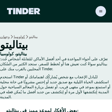
ا
ل
ص
ف
ح
بيتاليتو
كولومبيا
وجهات
ة
بيتاليتو
ا
ل
ر
بيتاليتو، كولومبيا
ئ
تعرّف على أجواء المواعدة في أحد أفضل الأماكن لمُقابلة أشخاص جُدد:
ي
بيتاليتو سواءً كنت تعيش هنا أو تُخطط للسفر، ستجد الكثير من السُكان
س
المحليين بالقرب منك على Tinder.
ي
استخدم Tinder لتُبادل الإعجاب مع شخص يُشاركُك اهتماماتك أو
ة
استكشف الحياة الليلية مع صديق جديد أو اِحتسِ مشروبًا في حانة محلية
ل
أو استمتع بموعد في مقهى قريب. أو تفضل بزيارة المعالم السياحية حول
ـ
المدينة لِتكتشفها لأول مرة أو لِتكتشف من جديد أفضل ما يُمكن فعله في
T
المدينة.
i
n
بعض الأفكار لموعد مميز في بيتاليتو:
d