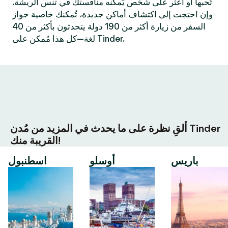
تُحبها أو اعثر على شخص يُمكنه منافستك في تنس الريشة.
وإن احتجت إلى اكتشاف أماكن جديدة، تُمكنك خاصية جواز
السفر من زيارة أكثر من 190 دولة يتحدثون بأكثر من 40
لغة—كل هذا مُمكن على Tinder.
ألقِ نظرة على ما يحدث في المزيد من مُدن Tinder
القريبة منك!
باريس
أوسلو
اسطنبول