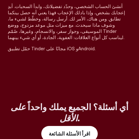
أنشئ الحساب الشخصي، وحدّد تفضيلاتك، وابدأ السحبات. أبدِ
إعجابك بشخص، وإذا بادلك الإعجاب فهذا يعني أنه حصل بينكما
تطابق. ومن هناك، الأمر لك. أرسل رسالة، وخطّط لشيء ما،
وشوف ماذا سيحدث. مع ميزات مثل موعد مزدوج، ووضع
الموسيقى، وجواز سفر، والانسجام، وغيرها، صُمّم Tinder
ليناسب كل أنواع العلاقات: العفوية، الجادة، أو أي شيء بينهما.
حمّل تطبيق Tinder مجانًا على iOS وAndroid.
أي أسئلة؟ الجميع يملك واحداً
على
.
الأقل
اقرأ الأسئلة الشائعة