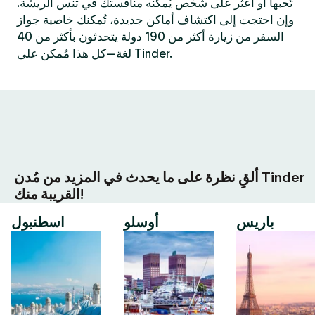
تُحبها أو اعثر على شخص يُمكنه منافستك في تنس الريشة.
وإن احتجت إلى اكتشاف أماكن جديدة، تُمكنك خاصية جواز
السفر من زيارة أكثر من 190 دولة يتحدثون بأكثر من 40
لغة—كل هذا مُمكن على Tinder.
ألقِ نظرة على ما يحدث في المزيد من مُدن Tinder
القريبة منك!
باريس
أوسلو
اسطنبول