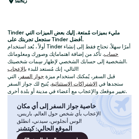
ريجينا
Tinder مليء بميزات مُمتعة. إليك بعض الميزات التي
ستجعل تجربتك على Tinder أفضل.
أولاً ، يُعد استخدام Tinder أمرًا سهلاً. تحتاج فقط إلى إنشاء
حساب
. تأكد من إضافة اهتماماتِك وصورِك ومعلوماتك
الشخصية إلى حسابك الشخصي لإظهار سِمات شخصيتك.
!
التالي، إنك مُستعد للبدء
بالإعجاب
قبل السفر، يُمكنك استخدام ميزة
جواز السفر
، التي
ستجدها في
الاشتراكات الاستثنائية
. يُتيح لك جواز السفر
تغيير موقعك والإعجاب مع أعضاء في مدينة أو بلدة أخرى.
خاصية جواز السفر إلى أي مكان
الإعجاب بأي شخص حول العالم. باريس،
لوس أنجلوس، سيدني، انطلق!
الموقع الحالي
:
كيتشنر