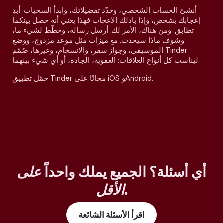
أنشئ الحساب الشخصي، وحدّد تفضيلاتك، وابدأ السحبات. أبدِ
إعجابك بشخص، وإذا بادلك الإعجاب فهذا يعني أنه حصل بينكما
تطابق. ومن هناك، الأمر لك. أرسل رسالة، وخطّط لشيء ما،
وشوف ماذا سيحدث. مع ميزات مثل موعد مزدوج، ووضع
الموسيقى، وجواز سفر، والانسجام، وغيرها، صُمّم Tinder
ليناسب كل أنواع العلاقات: العفوية، الجادة، أو أي شيء بينهما.
حمّل تطبيق Tinder مجانًا على iOS وAndroid.
أي أسئلة؟ الجميع يملك واحداً
على
.
الأقل
اقرأ الأسئلة الشائعة