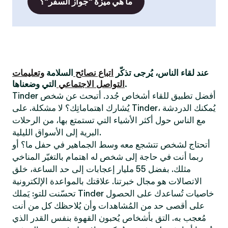
ما هي ميزة "جواز السفر"؟
عند لقاء الناس، يُرجى تذكّر
اتباع نصائح
السلامة
وتعليمات
التي وضعناها.
التواصل الاجتماعي
Tinder أفضل تطبيق للقاء أشخاص جُدد. أتبحث عن شخص
يُشارك اهتماماتِك؟ لا مشكلة. على Tinder، يُمكنك الدردشة
مع الناس حول أكثر الأشياء التي تستمتع بها، من الرحلات
البرية إلى الأسواق الليلية.
أتحتاج لشخص تتشجع معه وسط الجماهير في حفل ما؟ أو
ربما أنت في حاجة إلى شخص له اهتمام بالتغيّر المناخي
مثلك. بفضل 55 مليار إعجابات إلى حد الساعة، خلق
الاتصالات هو مجال خبرتنا. علاقتك بالمواعدة الإلكترونية
تحسّنت للتو: يَملك Tinder خاصيات تُساعدك على الحصول
على أقصى حد من المُشاهدات وأن يُلاحظك كل من أنت
مُعجب به. التق بأشخاص يُحبون القهوة بنفس القدر الذي