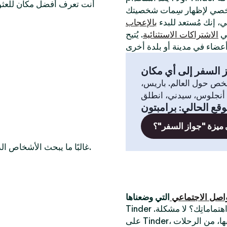
أنت تعرف أفضل مكان للعثور
لي، إنك مُستعد للبدء
بالإعجاب
في
الاشتراكات الاستثنائية
. يُتيح
 السفر إلى أي مكان
خص حول العالم. باريس،
وقع الحالي
:
برامبتون
 ميزة "جواز السفر"؟
غالبًا ما يبحث الأشخاص الذين يرغبون في التعرّف على أعضاء عازبين في هذه المدن أيضًا.
واصل الاجتماعي
Tinder أفضل تطبيق للقاء أشخاص جُدد. أتبحث عن شخص يُشارك اهتماماتِك؟ لا مشكلة.
على Tinder، يُمكنك الدردشة مع الناس حول أكثر الأشياء التي تستمتع بها، من الرحلات