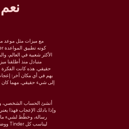
نعم 
مع ميزات مثل موعد مز
متبادل منذ أطلقنا مي
حقيقي. هذه كانت الفكرة د
بهم في أي مكان آخر: إعجا
إلى شيء حقيقي. مهما كان م
أنشئ الحساب الشخصي، وحدّ
وإذا بادلك الإعجاب فهذا يعن
رسالة، وخطّط لشيء ما،
ووضع ا