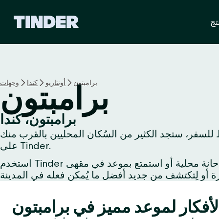
ا
تج
ل
ص
ف
ح
ة
ا
برامبتون
أونتاريو
كندا
وجهات
برامبتون
ل
ر
ئ
برامبتون، كندا
ي
 للسفر، ستجد الكثير من السُكان المحليين بالقرب منك
س
ي
على Tinder.
ة
استخدم Tinder لتُبادل الإعجاب مع شخص يُشاركُك اهتماماتك أو استكشف الحياة الليلية مع صديق جديد أو اِحتسِ مشروبًا في حانة محلية أو استمتع بموعد في مقهى
ل
ـ
T
i
n
d