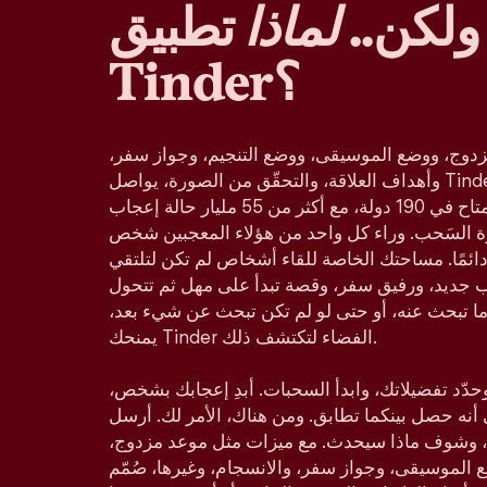
ولكن..
لماذا
تطبيق
Tinder؟
دوج، ووضع الموسيقى، ووضع التنجيم، وجواز سفر،
وأهداف العلاقة، والتحقّق من الصورة، يواصل Tinder كونه تطبيق المواعدة
الأكثر شعبية في العالم، والمتاح في 190 دولة، مع أكثر من 55 مليار حالة إعجاب
زة السَحب. وراء كل واحد من هؤلاء المعجبين شخص
ائمًا. مساحتك الخاصة للقاء أشخاص لم تكن لتلتقي
ب جديد، ورفيق سفر، وقصة تبدأ على مهل ثم تتحول
ا تبحث عنه، أو حتى لو لم تكن تبحث عن شيء بعد،
يمنحك Tinder الفضاء لتكتشف ذلك.
د تفضيلاتك، وابدأ السحبات. أبدِ إعجابك بشخص،
ي أنه حصل بينكما تطابق. ومن هناك، الأمر لك. أرسل
 وشوف ماذا سيحدث. مع ميزات مثل موعد مزدوج،
لموسيقى، وجواز سفر، والانسجام، وغيرها، صُمّم Tinder ليناسب كل