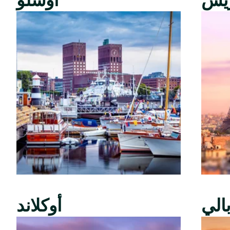
ريس
أوسلو
الي
أوكلاند