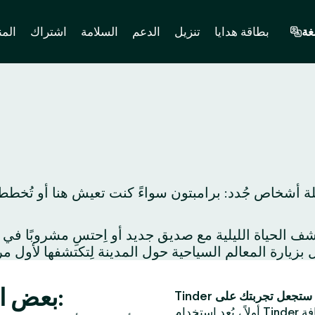
غة
بطاقة هدايا
تنزيل
الدعم
السلامة
اشتراك
المن
لة أشخاص جُدد: برامبتون سواءً كنت تعيش هنا أو تُخطط
بعض الأفكار لموعد مميز في برامبتون:
فة