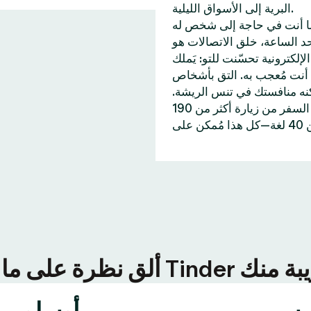
البرية إلى الأسواق الليلية.
ا أنت في حاجة إلى شخص له
 55 مليار إعجابات إلى حد الساعة، خلق الاتصالات هو
ّنت للتو: يَملك Tinder خاصيات تُساعدك على
أنت مُعجب به. التق بأشخاص
كنه منافستك في تنس الريشة.
وإن احتجت إلى اكتشاف أماكن جديدة، تُمكنك خاصية جواز السفر من زيارة أكثر من 190