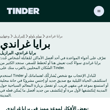
ا
ل
ص
ف
ح
برايا غراندي
ساو باولو
البرازيل
وجهات
ة
برايا غراندي
ا
ل
ر
برايا غراندي، البرازيل
ئ
تعرّف على أجواء المواعدة في أحد أفضل الأماكن لمُقابلة أشخاص جُدد:
ي
برايا غراندي سواءً كنت تعيش هنا أو تُخطط للسفر، ستجد الكثير من
س
السُكان المحليين بالقرب منك على Tinder.
ي
استخدم Tinder لتُبادل الإعجاب مع شخص يُشاركُك اهتماماتك أو
ة
استكشف الحياة الليلية مع صديق جديد أو اِحتسِ مشروبًا في حانة محلية
ل
أو استمتع بموعد في مقهى قريب. أو تفضل بزيارة المعالم السياحية حول
ـ
المدينة لِتكتشفها لأول مرة أو لِتكتشف من جديد أفضل ما يُمكن فعله في
T
المدينة.
i
n
بعض الأفكار لموعد مميز في برايا غراندي:
d