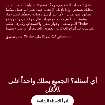
أنشئ الحساب الشخصي، وحدّد تفضيلاتك، وابدأ السحبات. أبدِ
إعجابك بشخص، وإذا بادلك الإعجاب فهذا يعني أنه حصل بينكما
تطابق. ومن هناك، الأمر لك. أرسل رسالة، وخطّط لشيء ما،
وشوف ماذا سيحدث. مع ميزات مثل موعد مزدوج، ووضع
الموسيقى، وجواز سفر، والانسجام، وغيرها، صُمّم Tinder
ليناسب كل أنواع العلاقات: العفوية، الجادة، أو أي شيء بينهما.
حمّل تطبيق Tinder مجانًا على iOS وAndroid.
أي أسئلة؟ الجميع يملك واحداً
على
.
الأقل
اقرأ الأسئلة الشائعة