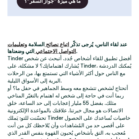
ما هي ميزة "جواز السفر"؟
عند لقاء الناس، يُرجى تذكّر
اتباع نصائح
السلامة
وتعليمات
التي وضعناها.
التواصل الاجتماعي
Tinder أفضل تطبيق للقاء أشخاص جُدد. أتبحث عن شخص
يُشارك اهتماماتِك؟ لا مشكلة. على Tinder، يُمكنك الدردشة
مع الناس حول أكثر الأشياء التي تستمتع بها، من الرحلات
البرية إلى الأسواق الليلية.
أتحتاج لشخص تتشجع معه وسط الجماهير في حفل ما؟ أو
ربما أنت في حاجة إلى شخص له اهتمام بالتغيّر المناخي
مثلك. بفضل 55 مليار إعجابات إلى حد الساعة، خلق
الاتصالات هو مجال خبرتنا. علاقتك بالمواعدة الإلكترونية
تحسّنت للتو: يَملك Tinder خاصيات تُساعدك على الحصول
على أقصى حد من المُشاهدات وأن يُلاحظك كل من أنت
مُعجب به. التق بأشخاص يُحبون القهوة بنفس القدر الذي