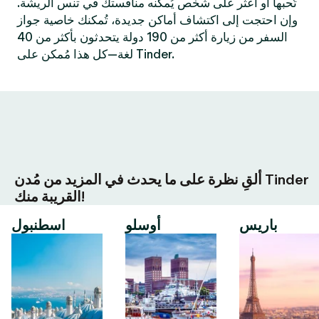
تُحبها أو اعثر على شخص يُمكنه منافستك في تنس الريشة.
وإن احتجت إلى اكتشاف أماكن جديدة، تُمكنك خاصية جواز
السفر من زيارة أكثر من 190 دولة يتحدثون بأكثر من 40
لغة—كل هذا مُمكن على Tinder.
ألقِ نظرة على ما يحدث في المزيد من مُدن Tinder
القريبة منك!
باريس
أوسلو
اسطنبول