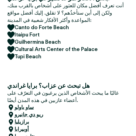
e
أنت تعرف أفضل مكان للعثور على أشخاص بالقرب منك،
r
ولكن إلى أين ستأخذُهم؟ لا تقلق. إليك أفضل مواقع
المواعدة وأكثر الأفكار شعبية في المدينة:
Canto do Forte Beach
Itaipu Fort
Guilhermina Beach
Cultural Arts Center of the Palace
Tupi Beach
هل تبحث عن عزاب؟ برايا غراندي
غالبًا ما يبحث الأشخاص الذين يرغبون في التعرّف على
أعضاء عازبين في هذه المدن أيضًا.
ساو باولو
ريو دي جانيرو
برازيليا
أوبيرابا