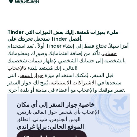
بونتا جروسا
Tinder مليء بميزات مُمتعة. إليك بعض الميزات التي
ستجعل تجربتك على Tinder أفضل.
أولاً ، يُعد استخدام Tinder أمرًا سهلاً. تحتاج فقط إلى إنشاء
حساب
. تأكد من إضافة اهتماماتِك وصورِك ومعلوماتك
الشخصية إلى حسابك الشخصي لإظهار سِمات شخصيتك.
!
التالي، إنك مُستعد للبدء
بالإعجاب
قبل السفر، يُمكنك استخدام ميزة
جواز السفر
، التي
ستجدها في
الاشتراكات الاستثنائية
. يُتيح لك جواز السفر
تغيير موقعك والإعجاب مع أعضاء في مدينة أو بلدة أخرى.
خاصية جواز السفر إلى أي مكان
الإعجاب بأي شخص حول العالم. باريس،
لوس أنجلوس، سيدني، انطلق!
الموقع الحالي
:
برايا غراندي