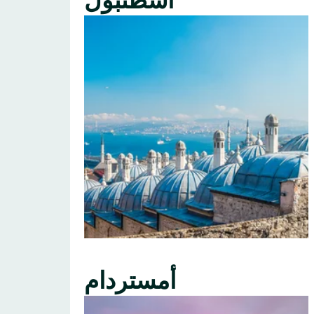
اسطنبول
أمستردام