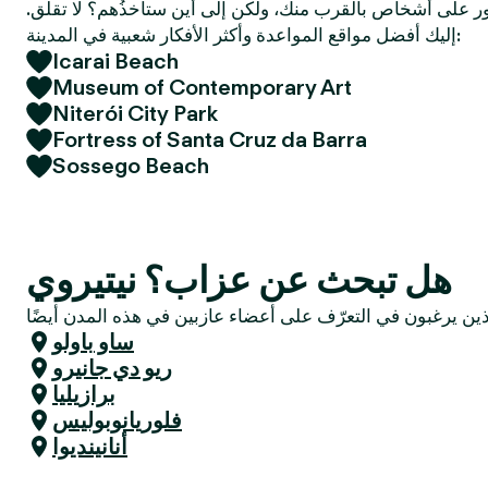
 على أشخاص بالقرب منك، ولكن إلى أين ستأخذُهم؟ لا تقلق.
e
إليك أفضل مواقع المواعدة وأكثر الأفكار شعبية في المدينة:
r
Icarai Beach
Museum of Contemporary Art
Niterói City Park
Fortress of Santa Cruz da Barra
Sossego Beach
هل تبحث عن عزاب؟ نيتيروي
ساو باولو
ريو دي جانيرو
برازيليا
فلوريانوبوليس
أنانينديوا