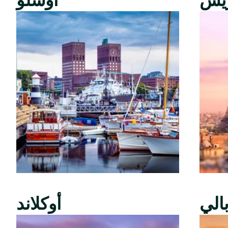
ريس
أوسلو
الي
أوكلاند