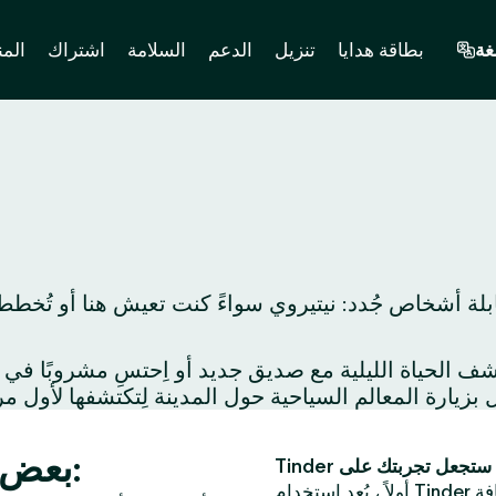
غة
بطاقة هدايا
تنزيل
الدعم
السلامة
اشتراك
المن
بلة أشخاص جُدد: نيتيروي سواءً كنت تعيش هنا أو تُخطط
بعض الأفكار لموعد مميز في نيتيروي:
فة