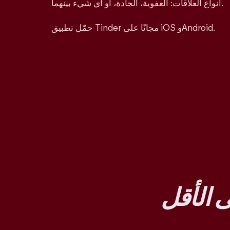
أنواع العلاقات: العفوية، الجادة، أو أي شيء بينهما.
حمّل تطبيق Tinder مجانًا على iOS وAndroid.
 الأقل