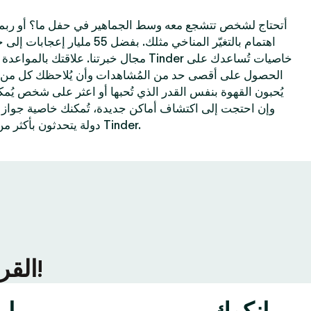
أتحتاج لشخص تتشجع معه وسط الجماهير في حفل ما؟ أو ربم
اهتمام بالتغيّر المناخي مثلك. بفضل
مجال خبرتنا. علاقتك بالمواعدة الإلكترونية تحس
الحصول على أقصى حد من المُشاهدات وأن يُلاحظك كل من 
يُحبون القهوة بنفس القدر الذي تُحبها أو اعثر على شخص يُم
دولة يتحدثون بأكثر من 40 لغة—كل هذا مُمكن على Tinder.
ألقِ نظرة على ما يحدث في المزيد من مُدن Tinder القريبة منك!