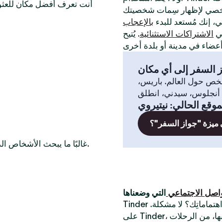
أنت تعرف أفضل مكان للعثور
لي، إنك مُستعد للبدء
بالإعجاب
في
الاشتراكات الاستثنائية
. يُتيح
 السفر إلى أي مكان
خص حول العالم. باريس،
موقع الحالي
:
نيتيروي
 ميزة "جواز السفر"؟
غالبًا ما يبحث الأشخاص الذين يرغبون في التعرّف على أعضاء عازبين في هذه المدن أيضًا.
واصل الاجتماعي
Tinder أفضل تطبيق للقاء أشخاص جُدد. أتبحث عن شخص يُشارك اهتماماتِك؟ لا مشكلة.
على Tinder، يُمكنك الدردشة مع الناس حول أكثر الأشياء التي تستمتع بها، من الرحلات