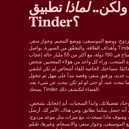
ولكن..
لماذا
تطبيق
Tinder؟
دوج، ووضع الموسيقى، ووضع التنجيم، وجواز سفر،
وأهداف العلاقة، والتحقّق من الصورة، يواصل Tinder كونه تطبيق المواعدة
الأكثر شعبية في العالم، والمتاح في 190 دولة، مع أكثر من 55 مليار حالة إعجاب
زة السَحب. وراء كل واحد من هؤلاء المعجبين شخص
ائمًا. مساحتك الخاصة للقاء أشخاص لم تكن لتلتقي
ب جديد، ورفيق سفر، وقصة تبدأ على مهل ثم تتحول
ا تبحث عنه، أو حتى لو لم تكن تبحث عن شيء بعد،
يمنحك Tinder الفضاء لتكتشف ذلك.
د تفضيلاتك، وابدأ السحبات. أبدِ إعجابك بشخص،
ي أنه حصل بينكما تطابق. ومن هناك، الأمر لك. أرسل
 وشوف ماذا سيحدث. مع ميزات مثل موعد مزدوج،
لموسيقى، وجواز سفر، والانسجام، وغيرها، صُمّم Tinder ليناسب كل