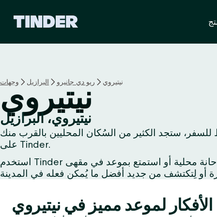
ا
تج
ل
ص
ف
ح
ة
ا
نيتيروي
ريو دي جانيرو
البرازيل
وجهات
نيتيروي
ل
ر
ئ
نيتيروي، البرازيل
ي
 للسفر، ستجد الكثير من السُكان المحليين بالقرب منك
س
ي
على Tinder.
ة
استخدم Tinder لتُبادل الإعجاب مع شخص يُشاركُك اهتماماتك أو استكشف الحياة الليلية مع صديق جديد أو اِحتسِ مشروبًا في حانة محلية أو استمتع بموعد في مقهى
ل
ـ
T
i
n
d