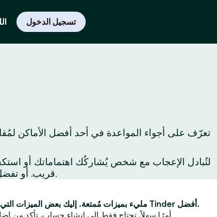
تسجيل الدخول
الل
تعرّف على أجواء المواعدة في أحد أفضل الأماكن لمُقا
قريب. أو تفضل بزيارة المعالم السياحية حول المدينة لِتكتشفها لأول مرة أو لِتكتشف من جديد أفضل ما يُمكن فعله في المدينة.
Tinder مليء بميزات مُمتعة. إليك بعض الميزات التي ستجعل تجربتك على Tinder أفضل.
أولاً ، يُعد استخدام Tinder أمرًا سهلاً. تحتاج فقط إلى إنشاء
حساب
. تأكد من إضا