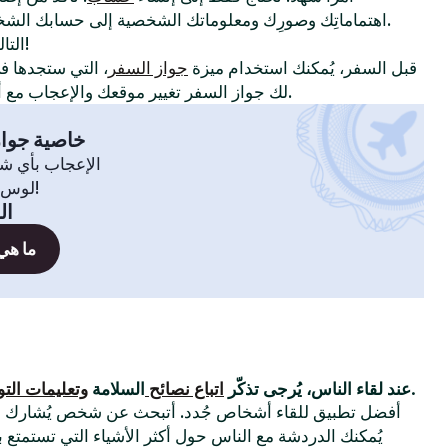
اهتماماتِك وصورِك ومعلوماتك الشخصية إلى حسابك الشخصي لإظهار سِمات شخصيتك.
!
التا
قبل السفر، يُمكنك استخدام ميزة
جواز السفر
، التي ستجدها 
لك جواز السفر تغيير موقعك والإعجاب مع أعضاء في مدينة أو بلدة أخرى.
خاصية جواز
الإعجاب بأي ش
لوس أنجلوس، سيدني، انطلق!
ال
ما هي
التي وضعناها.
عند لقاء الناس، يُرجى تذكّر
اتباع نصائح
السلامة
وتعليمات الت