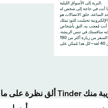
البرية إلى الأسواق الليلية.
ا أنت في حاجة إلى شخص له
 55 مليار إعجابات إلى حد الساعة، خلق الاتصالات هو
ّنت للتو: يَملك Tinder خاصيات تُساعدك على
أنت مُعجب به. التق بأشخاص
كنه منافستك في تنس الريشة.
وإن احتجت إلى اكتشاف أماكن جديدة، تُمكنك خاصية جواز السفر من زيارة أكثر من 190