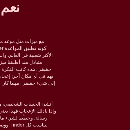
نعم 
مع ميزات مثل موعد مز
متبادل منذ أطلقنا مي
حقيقي. هذه كانت الفكرة د
بهم في أي مكان آخر: إعجا
إلى شيء حقيقي. مهما كان م
أنشئ الحساب الشخصي، وحدّ
وإذا بادلك الإعجاب فهذا يعن
رسالة، وخطّط لشيء ما،
ووضع ا