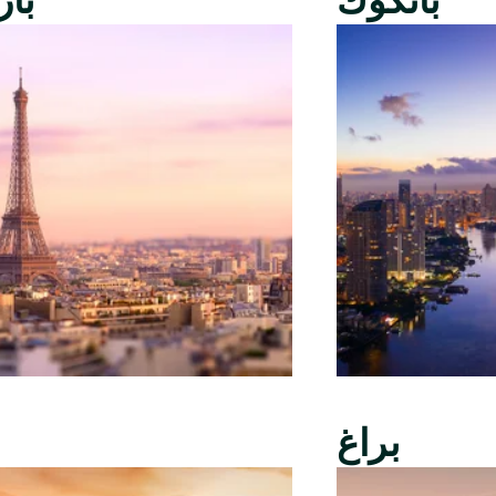
بانكوك
با
براغ
ب