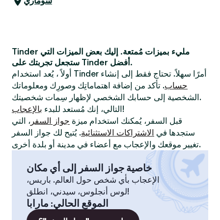
سوماري
Tinder مليء بميزات مُمتعة. إليك بعض الميزات التي
ستجعل تجربتك على Tinder أفضل.
أولاً ، يُعد استخدام Tinder أمرًا سهلاً. تحتاج فقط إلى إنشاء
حساب
. تأكد من إضافة اهتماماتِك وصورِك ومعلوماتك
الشخصية إلى حسابك الشخصي لإظهار سِمات شخصيتك.
!
التالي، إنك مُستعد للبدء
بالإعجاب
قبل السفر، يُمكنك استخدام ميزة
جواز السفر
، التي
ستجدها في
الاشتراكات الاستثنائية
. يُتيح لك جواز السفر
تغيير موقعك والإعجاب مع أعضاء في مدينة أو بلدة أخرى.
خاصية جواز السفر إلى أي مكان
الإعجاب بأي شخص حول العالم. باريس،
لوس أنجلوس، سيدني، انطلق!
الموقع الحالي
:
مارابا