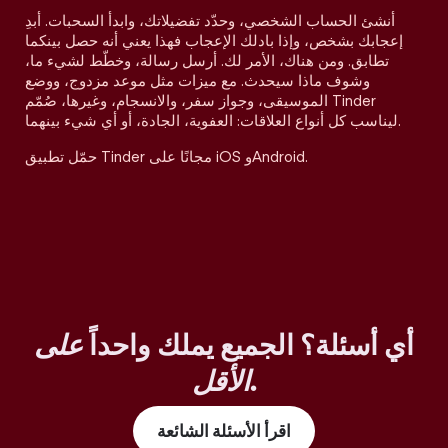
أنشئ الحساب الشخصي، وحدّد تفضيلاتك، وابدأ السحبات. أبدِ
إعجابك بشخص، وإذا بادلك الإعجاب فهذا يعني أنه حصل بينكما
تطابق. ومن هناك، الأمر لك. أرسل رسالة، وخطّط لشيء ما،
وشوف ماذا سيحدث. مع ميزات مثل موعد مزدوج، ووضع
الموسيقى، وجواز سفر، والانسجام، وغيرها، صُمّم Tinder
ليناسب كل أنواع العلاقات: العفوية، الجادة، أو أي شيء بينهما.
حمّل تطبيق Tinder مجانًا على iOS وAndroid.
أي أسئلة؟ الجميع يملك واحداً
على
.
الأقل
اقرأ الأسئلة الشائعة