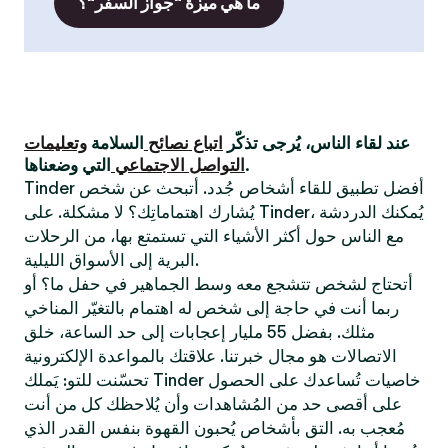
ما هي ميزة "جواز السفر"؟
عند لقاء الناس، يُرجى تذكّر
اتباع نصائح
السلامة
وتعليمات
التي وضعناها.
التواصل الاجتماعي
Tinder أفضل تطبيق للقاء أشخاص جُدد. أتبحث عن شخص
يُشارك اهتماماتِك؟ لا مشكلة. على Tinder، يُمكنك الدردشة
مع الناس حول أكثر الأشياء التي تستمتع بها، من الرحلات
البرية إلى الأسواق الليلية.
أتحتاج لشخص تتشجع معه وسط الجماهير في حفل ما؟ أو
ربما أنت في حاجة إلى شخص له اهتمام بالتغيّر المناخي
مثلك. بفضل 55 مليار إعجابات إلى حد الساعة، خلق
الاتصالات هو مجال خبرتنا. علاقتك بالمواعدة الإلكترونية
تحسّنت للتو: يَملك Tinder خاصيات تُساعدك على الحصول
على أقصى حد من المُشاهدات وأن يُلاحظك كل من أنت
مُعجب به. التق بأشخاص يُحبون القهوة بنفس القدر الذي