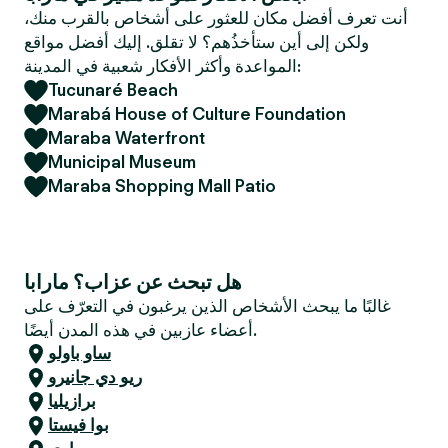
e
أنت تعرف أفضل مكان للعثور على أشخاص بالقرب منك،
r
ولكن إلى أين ستأخذُهم؟ لا تقلق. إليك أفضل مواقع
المواعدة وأكثر الأفكار شعبية في المدينة:
Tucunaré Beach
Marabá House of Culture Foundation
Maraba Waterfront
Municipal Museum
Maraba Shopping Mall Patio
هل تبحث عن عزاب؟ مارابا
غالبًا ما يبحث الأشخاص الذين يرغبون في التعرّف على
أعضاء عازبين في هذه المدن أيضًا.
ساو باولو
ريو دي جانيرو
برازيليا
بوا فيستا