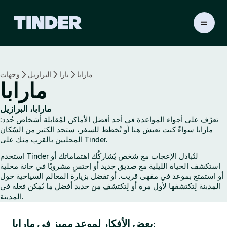
ا
ل
ص
ف
ح
مارابا
بارا
البرازيل
وجهات
ة
مارابا
ا
ل
ر
مارابا، البرازيل
ئ
تعرّف على أجواء المواعدة في أحد أفضل الأماكن لمُقابلة أشخاص جُدد:
ي
مارابا سواءً كنت تعيش هنا أو تُخطط للسفر، ستجد الكثير من السُكان
س
المحليين بالقرب منك على Tinder.
ي
استخدم Tinder لتُبادل الإعجاب مع شخص يُشاركُك اهتماماتك أو
ة
استكشف الحياة الليلية مع صديق جديد أو اِحتسِ مشروبًا في حانة محلية
ل
أو استمتع بموعد في مقهى قريب. أو تفضل بزيارة المعالم السياحية حول
ـ
المدينة لِتكتشفها لأول مرة أو لِتكتشف من جديد أفضل ما يُمكن فعله في
T
المدينة.
i
n
بعض الأفكار لموعد مميز في مارابا:
d