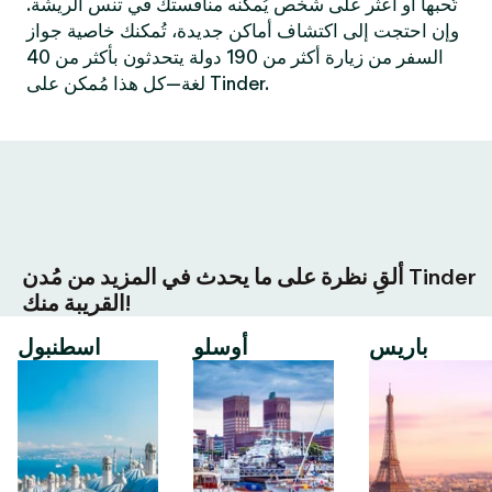
تُحبها أو اعثر على شخص يُمكنه منافستك في تنس الريشة.
وإن احتجت إلى اكتشاف أماكن جديدة، تُمكنك خاصية جواز
السفر من زيارة أكثر من 190 دولة يتحدثون بأكثر من 40
لغة—كل هذا مُمكن على Tinder.
ألقِ نظرة على ما يحدث في المزيد من مُدن Tinder
القريبة منك!
باريس
أوسلو
اسطنبول