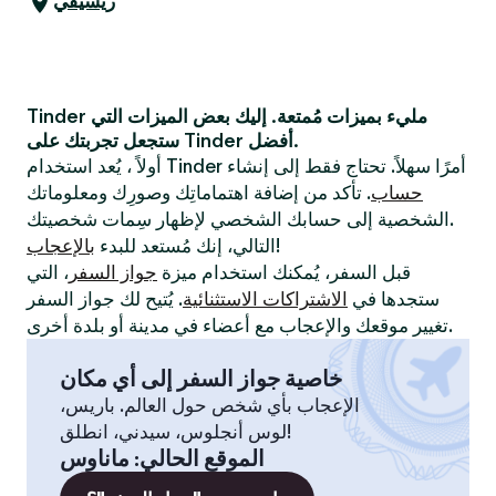
ريسيفي
Tinder مليء بميزات مُمتعة. إليك بعض الميزات التي
ستجعل تجربتك على Tinder أفضل.
أولاً ، يُعد استخدام Tinder أمرًا سهلاً. تحتاج فقط إلى إنشاء
حساب
. تأكد من إضافة اهتماماتِك وصورِك ومعلوماتك
الشخصية إلى حسابك الشخصي لإظهار سِمات شخصيتك.
!
التالي، إنك مُستعد للبدء
بالإعجاب
قبل السفر، يُمكنك استخدام ميزة
جواز السفر
، التي
ستجدها في
الاشتراكات الاستثنائية
. يُتيح لك جواز السفر
تغيير موقعك والإعجاب مع أعضاء في مدينة أو بلدة أخرى.
خاصية جواز السفر إلى أي مكان
الإعجاب بأي شخص حول العالم. باريس،
لوس أنجلوس، سيدني، انطلق!
الموقع الحالي
:
ماناوس