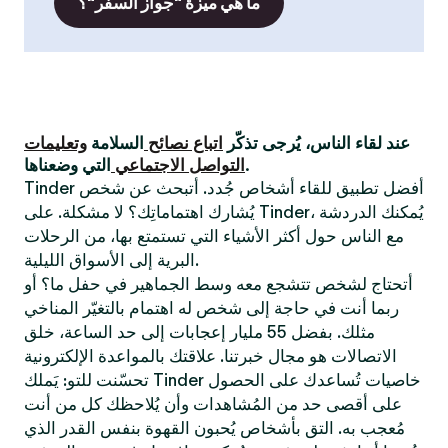
ما هي ميزة "جواز السفر"؟
عند لقاء الناس، يُرجى تذكّر
اتباع نصائح
السلامة
وتعليمات
التي وضعناها.
التواصل الاجتماعي
Tinder أفضل تطبيق للقاء أشخاص جُدد. أتبحث عن شخص
يُشارك اهتماماتِك؟ لا مشكلة. على Tinder، يُمكنك الدردشة
مع الناس حول أكثر الأشياء التي تستمتع بها، من الرحلات
البرية إلى الأسواق الليلية.
أتحتاج لشخص تتشجع معه وسط الجماهير في حفل ما؟ أو
ربما أنت في حاجة إلى شخص له اهتمام بالتغيّر المناخي
مثلك. بفضل 55 مليار إعجابات إلى حد الساعة، خلق
الاتصالات هو مجال خبرتنا. علاقتك بالمواعدة الإلكترونية
تحسّنت للتو: يَملك Tinder خاصيات تُساعدك على الحصول
على أقصى حد من المُشاهدات وأن يُلاحظك كل من أنت
مُعجب به. التق بأشخاص يُحبون القهوة بنفس القدر الذي