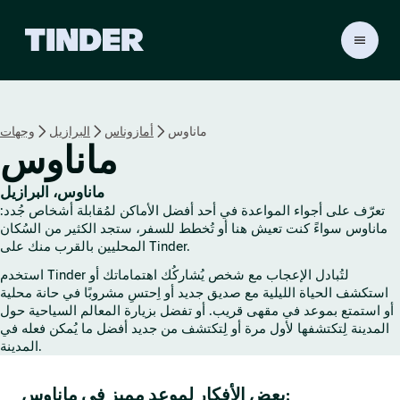
ا
ل
ص
ف
ح
ماناوس
أمازوناس
البرازيل
وجهات
ة
ماناوس
ا
ل
ر
ماناوس، البرازيل
ئ
تعرّف على أجواء المواعدة في أحد أفضل الأماكن لمُقابلة أشخاص جُدد:
ي
ماناوس سواءً كنت تعيش هنا أو تُخطط للسفر، ستجد الكثير من السُكان
س
المحليين بالقرب منك على Tinder.
ي
استخدم Tinder لتُبادل الإعجاب مع شخص يُشاركُك اهتماماتك أو
ة
استكشف الحياة الليلية مع صديق جديد أو اِحتسِ مشروبًا في حانة محلية
ل
أو استمتع بموعد في مقهى قريب. أو تفضل بزيارة المعالم السياحية حول
ـ
المدينة لِتكتشفها لأول مرة أو لِتكتشف من جديد أفضل ما يُمكن فعله في
T
المدينة.
i
n
بعض الأفكار لموعد مميز في ماناوس:
d