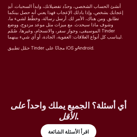
أنشئ الحساب الشخصي، وحدّد تفضيلاتك، وابدأ السحبات. أبدِ
إعجابك بشخص، وإذا بادلك الإعجاب فهذا يعني أنه حصل بينكما
تطابق. ومن هناك، الأمر لك. أرسل رسالة، وخطّط لشيء ما،
وشوف ماذا سيحدث. مع ميزات مثل موعد مزدوج، ووضع
الموسيقى، وجواز سفر، والانسجام، وغيرها، صُمّم Tinder
ليناسب كل أنواع العلاقات: العفوية، الجادة، أو أي شيء بينهما.
حمّل تطبيق Tinder مجانًا على iOS وAndroid.
أي أسئلة؟ الجميع يملك واحداً
على
.
الأقل
اقرأ الأسئلة الشائعة