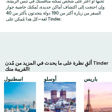
تُحبها أو اعثر على شخص يُمكنه منافستك في تنس الريشة.
وإن احتجت إلى اكتشاف أماكن جديدة، تُمكنك خاصية جواز
السفر من زيارة أكثر من 190 دولة يتحدثون بأكثر من 40
لغة—كل هذا مُمكن على Tinder.
ألقِ نظرة على ما يحدث في المزيد من مُدن Tinder
القريبة منك!
باريس
أوسلو
اسطنبول