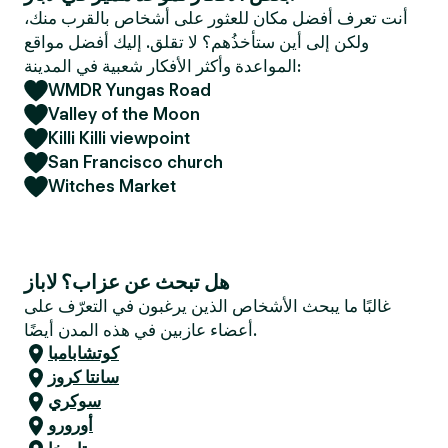
e
أنت تعرف أفضل مكان للعثور على أشخاص بالقرب منك،
r
ولكن إلى أين ستأخذُهم؟ لا تقلق. إليك أفضل مواقع
المواعدة وأكثر الأفكار شعبية في المدينة:
WMDR Yungas Road
Valley of the Moon
Killi Killi viewpoint
San Francisco church
Witches Market
هل تبحث عن عزاب؟ لاباز
غالبًا ما يبحث الأشخاص الذين يرغبون في التعرّف على
أعضاء عازبين في هذه المدن أيضًا.
كوتشابامبا
سانتا كروز
سوكري
أورورو