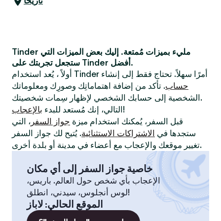
تاريخا
Tinder مليء بميزات مُمتعة. إليك بعض الميزات التي
ستجعل تجربتك على Tinder أفضل.
أولاً ، يُعد استخدام Tinder أمرًا سهلاً. تحتاج فقط إلى إنشاء
حساب
. تأكد من إضافة اهتماماتِك وصورِك ومعلوماتك
الشخصية إلى حسابك الشخصي لإظهار سِمات شخصيتك.
!
التالي، إنك مُستعد للبدء
بالإعجاب
قبل السفر، يُمكنك استخدام ميزة
جواز السفر
، التي
ستجدها في
الاشتراكات الاستثنائية
. يُتيح لك جواز السفر
تغيير موقعك والإعجاب مع أعضاء في مدينة أو بلدة أخرى.
خاصية جواز السفر إلى أي مكان
الإعجاب بأي شخص حول العالم. باريس،
لوس أنجلوس، سيدني، انطلق!
الموقع الحالي
:
لاباز