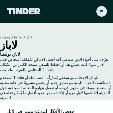
ا
ل
ص
ف
ح
لاباز
بوليفيا
وجهات
ة
لاباز
ا
ل
ر
لاباز، بوليفيا
ئ
تعرّف على أجواء المواعدة في أحد أفضل الأماكن لمُقابلة أشخاص جُدد:
ي
لاباز سواءً كنت تعيش هنا أو تُخطط للسفر، ستجد الكثير من السُكان
س
المحليين بالقرب منك على Tinder.
ي
استخدم Tinder لتُبادل الإعجاب مع شخص يُشاركُك اهتماماتك أو
ة
استكشف الحياة الليلية مع صديق جديد أو اِحتسِ مشروبًا في حانة محلية
ل
أو استمتع بموعد في مقهى قريب. أو تفضل بزيارة المعالم السياحية حول
ـ
المدينة لِتكتشفها لأول مرة أو لِتكتشف من جديد أفضل ما يُمكن فعله في
T
المدينة.
i
n
بعض الأفكار لموعد مميز في لاباز:
d