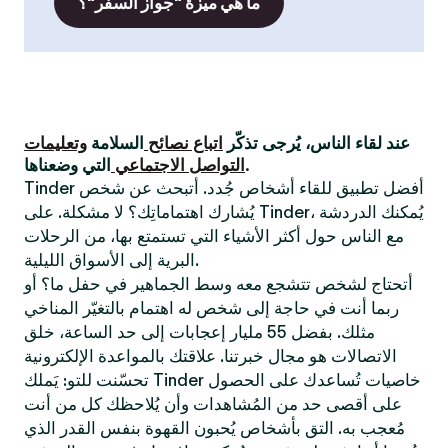
ما هي ميزة "جواز السفر"؟
عند لقاء الناس، يُرجى تذكّر
اتباع نصائح
السلامة
وتعليمات
التي وضعناها.
التواصل الاجتماعي
Tinder أفضل تطبيق للقاء أشخاص جُدد. أتبحث عن شخص
يُشارك اهتماماتِك؟ لا مشكلة. على Tinder، يُمكنك الدردشة
مع الناس حول أكثر الأشياء التي تستمتع بها، من الرحلات
البرية إلى الأسواق الليلية.
أتحتاج لشخص تتشجع معه وسط الجماهير في حفل ما؟ أو
ربما أنت في حاجة إلى شخص له اهتمام بالتغيّر المناخي
مثلك. بفضل 55 مليار إعجابات إلى حد الساعة، خلق
الاتصالات هو مجال خبرتنا. علاقتك بالمواعدة الإلكترونية
تحسّنت للتو: يَملك Tinder خاصيات تُساعدك على الحصول
على أقصى حد من المُشاهدات وأن يُلاحظك كل من أنت
مُعجب به. التق بأشخاص يُحبون القهوة بنفس القدر الذي