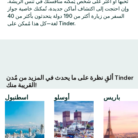
تُحبها أو اعثر على شخص يُمكنه منافستك في تنس الريشة.
وإن احتجت إلى اكتشاف أماكن جديدة، تُمكنك خاصية جواز
السفر من زيارة أكثر من 190 دولة يتحدثون بأكثر من 40
لغة—كل هذا مُمكن على Tinder.
ألقِ نظرة على ما يحدث في المزيد من مُدن Tinder
القريبة منك!
باريس
أوسلو
اسطنبول