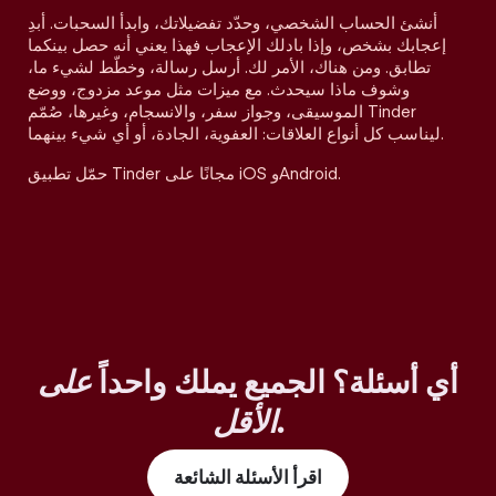
أنشئ الحساب الشخصي، وحدّد تفضيلاتك، وابدأ السحبات. أبدِ
إعجابك بشخص، وإذا بادلك الإعجاب فهذا يعني أنه حصل بينكما
تطابق. ومن هناك، الأمر لك. أرسل رسالة، وخطّط لشيء ما،
وشوف ماذا سيحدث. مع ميزات مثل موعد مزدوج، ووضع
الموسيقى، وجواز سفر، والانسجام، وغيرها، صُمّم Tinder
ليناسب كل أنواع العلاقات: العفوية، الجادة، أو أي شيء بينهما.
حمّل تطبيق Tinder مجانًا على iOS وAndroid.
أي أسئلة؟ الجميع يملك واحداً
على
.
الأقل
اقرأ الأسئلة الشائعة