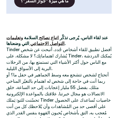
ما هي ميزة "جواز السفر"؟
عند لقاء الناس، يُرجى تذكّر
اتباع نصائح
السلامة
وتعليمات
التي وضعناها.
التواصل الاجتماعي
Tinder أفضل تطبيق للقاء أشخاص جُدد. أتبحث عن شخص
يُشارك اهتماماتِك؟ لا مشكلة. على Tinder، يُمكنك الدردشة
مع الناس حول أكثر الأشياء التي تستمتع بها، من الرحلات
البرية إلى الأسواق الليلية.
أتحتاج لشخص تتشجع معه وسط الجماهير في حفل ما؟ أو
ربما أنت في حاجة إلى شخص له اهتمام بالتغيّر المناخي
مثلك. بفضل 55 مليار إعجابات إلى حد الساعة، خلق
الاتصالات هو مجال خبرتنا. علاقتك بالمواعدة الإلكترونية
تحسّنت للتو: يَملك Tinder خاصيات تُساعدك على الحصول
على أقصى حد من المُشاهدات وأن يُلاحظك كل من أنت
مُعجب به. التق بأشخاص يُحبون القهوة بنفس القدر الذي