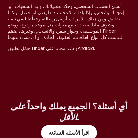
أنشئ الحساب الشخصي، وحدّد تفضيلاتك، وابدأ السحبات. أبدِ
إعجابك بشخص، وإذا بادلك الإعجاب فهذا يعني أنه حصل بينكما
تطابق. ومن هناك، الأمر لك. أرسل رسالة، وخطّط لشيء ما،
وشوف ماذا سيحدث. مع ميزات مثل موعد مزدوج، ووضع
الموسيقى، وجواز سفر، والانسجام، وغيرها، صُمّم Tinder
ليناسب كل أنواع العلاقات: العفوية، الجادة، أو أي شيء بينهما.
حمّل تطبيق Tinder مجانًا على iOS وAndroid.
أي أسئلة؟ الجميع يملك واحداً
على
.
الأقل
اقرأ الأسئلة الشائعة