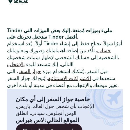
لاريوخا
Tinder مليء بميزات مُمتعة. إليك بعض الميزات التي
ستجعل تجربتك على Tinder أفضل.
أولاً ، يُعد استخدام Tinder أمرًا سهلاً. تحتاج فقط إلى إنشاء
حساب
. تأكد من إضافة اهتماماتِك وصورِك ومعلوماتك
الشخصية إلى حسابك الشخصي لإظهار سِمات شخصيتك.
!
التالي، إنك مُستعد للبدء
بالإعجاب
قبل السفر، يُمكنك استخدام ميزة
جواز السفر
، التي
ستجدها في
الاشتراكات الاستثنائية
. يُتيح لك جواز السفر
تغيير موقعك والإعجاب مع أعضاء في مدينة أو بلدة أخرى.
خاصية جواز السفر إلى أي مكان
الإعجاب بأي شخص حول العالم. باريس،
لوس أنجلوس، سيدني، انطلق!
الموقع الحالي
:
لاس هيراس