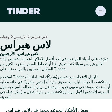
ا
ل
ص
ف
ح
لاس هيراس
الأرجنتين
وجهات
ة
لاس هيراس
ا
ل
ر
لاس هيراس، الأرجنتين
ئ
تعرّف على أجواء المواعدة في أحد أفضل الأماكن لمُقابلة أشخاص جُدد:
ي
لاس هيراس سواءً كنت تعيش هنا أو تُخطط للسفر، ستجد الكثير من
س
السُكان المحليين بالقرب منك على Tinder.
ي
استخدم Tinder لتُبادل الإعجاب مع شخص يُشاركُك اهتماماتك أو
ة
استكشف الحياة الليلية مع صديق جديد أو اِحتسِ مشروبًا في حانة محلية
ل
أو استمتع بموعد في مقهى قريب. أو تفضل بزيارة المعالم السياحية حول
ـ
المدينة لِتكتشفها لأول مرة أو لِتكتشف من جديد أفضل ما يُمكن فعله في
T
المدينة.
i
n
بعض الأفكار لموعد مميز في لاس هيراس:
d