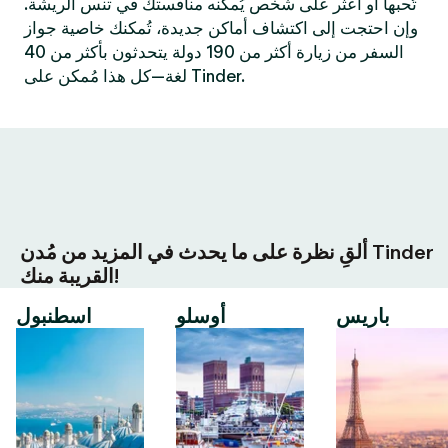
تُحبها أو اعثر على شخص يُمكنه منافستك في تنس الريشة.
وإن احتجت إلى اكتشاف أماكن جديدة، تُمكنك خاصية جواز
السفر من زيارة أكثر من 190 دولة يتحدثون بأكثر من 40
لغة—كل هذا مُمكن على Tinder.
ألقِ نظرة على ما يحدث في المزيد من مُدن Tinder
القريبة منك!
باريس
أوسلو
اسطنبول