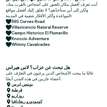
e
أنت تعرف أفضل مكان للعثور على أشخاص بالقرب منك،
r
ولكن إلى أين ستأخذُهم؟ لا تقلق. إليك أفضل مواقع
المواعدة وأكثر الأفكار شعبية في المدينة:
365 Curves Road
Villavicencio Natural Reserve
Campo Historico El Plumerillo
Xnoccio Adventure
Whinny Cavalcades
هل تبحث عن عزاب؟ لاس هيراس
غالبًا ما يبحث الأشخاص الذين يرغبون في التعرّف على
أعضاء عازبين في هذه المدن أيضًا.
بوينس ايرس
قرطبة
روزاريو
كومودورو ريفادافيا