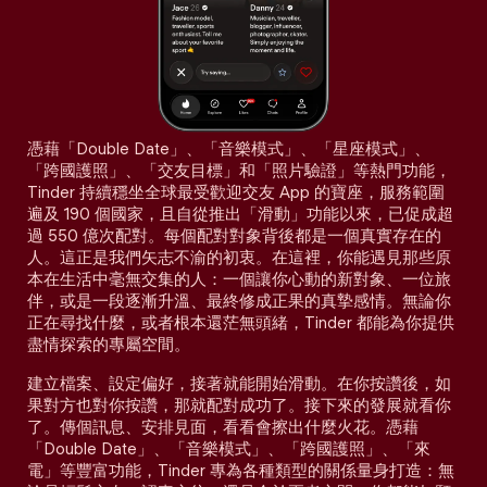
憑藉「Double Date」、「音樂模式」、「星座模式」、
「跨國護照」、「交友目標」和「照片驗證」等熱門功能，
Tinder 持續穩坐全球最受歡迎交友 App 的寶座，服務範圍
遍及 190 個國家，且自從推出「滑動」功能以來，已促成超
過 550 億次配對。每個配對對象背後都是一個真實存在的
人。這正是我們矢志不渝的初衷。在這裡，你能遇見那些原
本在生活中毫無交集的人：一個讓你心動的新對象、一位旅
伴，或是一段逐漸升溫、最終修成正果的真摯感情。無論你
正在尋找什麼，或者根本還茫無頭緒，Tinder 都能為你提供
盡情探索的專屬空間。
建立檔案、設定偏好，接著就能開始滑動。在你按讚後，如
果對方也對你按讚，那就配對成功了。接下來的發展就看你
了。傳個訊息、安排見面，看看會擦出什麼火花。憑藉
「Double Date」、「音樂模式」、「跨國護照」、「來
電」等豐富功能，Tinder 專為各種類型的關係量身打造：無