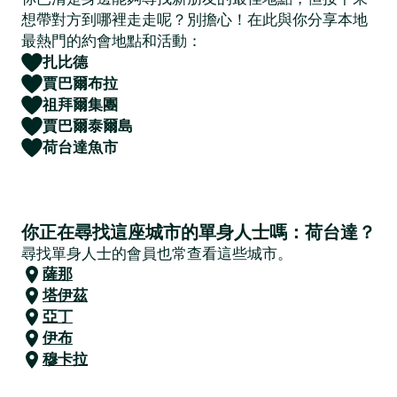
想帶對方到哪裡走走呢？別擔心！在此與你分享本地
最熱門的約會地點和活動：
扎比德
賈巴爾布拉
祖拜爾集團
賈巴爾泰爾島
荷台達魚市
你正在尋找這座城市的單身人士嗎：荷台達？
尋找單身人士的會員也常查看這些城市。
薩那
塔伊茲
亞丁
伊布
穆卡拉