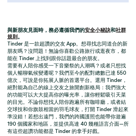
與新朋友見面時，務必遵循我們的
安全小秘訣
和
社群
規則
。
Tinder 是一款超讚的交友 App。想尋找志同道合的新
朋友嗎？沒問題！無論你喜歡公路旅行或逛夜市，都
能在 Tinder 上找到跟你話題最合的朋友。
需要有人陪你感受一下音樂祭的人潮嗎？或者只想找
個人暢聊氣候變遷呢？我們至今的配對總數已達 550
億次，可說是你拓展人脈的首選平台。選用 Tinder，
絕對能為自己的線上交友之旅開創新格局：我們強大
的功能可以大大提高你的曝光率，讓你輕鬆吸引天菜
的目光。不論你想找人陪你跑遍所有咖啡廳，或者結
交球技和你旗鼓相當的羽毛球友，打開 Tinder 滑起來
準沒錯！若想出遠門，我們的跨國護照也能帶你遊遍
190 個國家和地區，並提供高達 40 幾種語言介面—所
有這些超讚功能都是 Tinder 的拿手好戲。