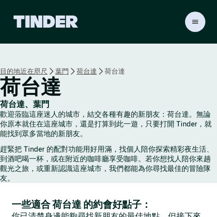
T
i
n
d
e
目的地近在咫尺
葉門
荷台達
荷台達
r
荷台達
首
頁
荷台達、葉門
歡迎蒞臨這座迷人的城市，結交各種有趣的新朋友：荷台達。無論
你原本就住在這座城市，還是打算到此一遊，只要打開 Tinder，就
能找到眾多當地的新朋友。
趕緊把 Tinder 的配對功能用好用滿，找個人陪你探索精彩夜生活、
到酒吧喝一杯，或在附近的咖啡廳享受咖啡。若你想找人陪你來趟
觀光之旅，或重新認識這座城市，我們都能為你尋找最佳的冒險隊
友。
一些適合 荷台達 的約會好點子：
你已清楚身邊能夠尋找新朋友的最佳地點，但接下來