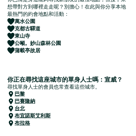
想帶對方到哪裡走走呢？別擔心！在此與你分享本地
最熱門的約會地點和活動：
萬水公園
克都古驛道
東山寺
公噸。妙山森林公園
蒲載亭故居
你正在尋找這座城市的單身人士嗎：宣威？
尋找單身人士的會員也常查看這些城市。
巴黎
巴賽隆納
台北
布宜諾斯艾利斯
布拉格