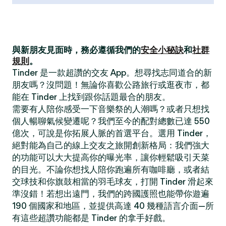
與新朋友見面時，務必遵循我們的
安全小秘訣
和
社群
規則
。
Tinder 是一款超讚的交友 App。想尋找志同道合的新
朋友嗎？沒問題！無論你喜歡公路旅行或逛夜市，都
能在 Tinder 上找到跟你話題最合的朋友。
需要有人陪你感受一下音樂祭的人潮嗎？或者只想找
個人暢聊氣候變遷呢？我們至今的配對總數已達 550
億次，可說是你拓展人脈的首選平台。選用 Tinder，
絕對能為自己的線上交友之旅開創新格局：我們強大
的功能可以大大提高你的曝光率，讓你輕鬆吸引天菜
的目光。不論你想找人陪你跑遍所有咖啡廳，或者結
交球技和你旗鼓相當的羽毛球友，打開 Tinder 滑起來
準沒錯！若想出遠門，我們的跨國護照也能帶你遊遍
190 個國家和地區，並提供高達 40 幾種語言介面—所
有這些超讚功能都是 Tinder 的拿手好戲。