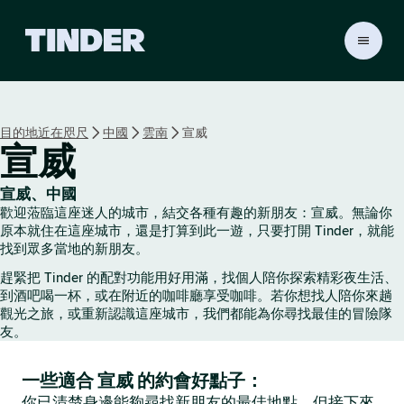
T
i
n
d
e
目的地近在咫尺
中國
雲南
宣威
r
宣威
首
頁
宣威、中國
歡迎蒞臨這座迷人的城市，結交各種有趣的新朋友：宣威。無論你
原本就住在這座城市，還是打算到此一遊，只要打開 Tinder，就能
找到眾多當地的新朋友。
趕緊把 Tinder 的配對功能用好用滿，找個人陪你探索精彩夜生活、
到酒吧喝一杯，或在附近的咖啡廳享受咖啡。若你想找人陪你來趟
觀光之旅，或重新認識這座城市，我們都能為你尋找最佳的冒險隊
友。
一些適合 宣威 的約會好點子：
你已清楚身邊能夠尋找新朋友的最佳地點，但接下來