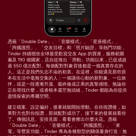
憑藉「Double Date」、「音樂模式」、「星座模式」、
「跨國護照」、「交友目標」和「照片驗證」等熱門功能，
Tinder 持續穩坐全球最受歡迎交友 App 的寶座，服務範圍
遍及 190 個國家，且自從推出「滑動」功能以來，已促成超
過 550 億次配對。每個配對對象背後都是一個真實存在的
人。這正是我們矢志不渝的初衷。在這裡，你能遇見那些原
本在生活中毫無交集的人：一個讓你心動的新對象、一位旅
伴，或是一段逐漸升溫、最終修成正果的真摯感情。無論你
正在尋找什麼，或者根本還茫無頭緒，Tinder 都能為你提供
盡情探索的專屬空間。
建立檔案、設定偏好，接著就能開始滑動。在你按讚後，如
果對方也對你按讚，那就配對成功了。接下來的發展就看你
了。傳個訊息、安排見面，看看會擦出什麼火花。憑藉
「Double Date」、「音樂模式」、「跨國護照」、「來
電」等豐富功能，Tinder 專為各種類型的關係量身打造：無