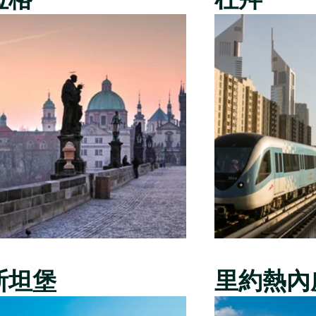
斯坦堡
里約熱內