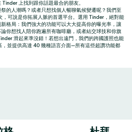
Tinder 上找到跟你話題最合的朋友。
樂祭的人潮嗎？或者只想找個人暢聊氣候變遷呢？我們至
億次，可說是你拓展人脈的首選平台。選用 Tinder，絕對能
創新格局：我們強大的功能可以大大提高你的曝光率，讓
不論你想找人陪你跑遍所有咖啡廳，或者結交球技和你旗
inder 滑起來準沒錯！若想出遠門，我們的跨國護照也能
地區，並提供高達 40 幾種語言介面—所有這些超讚功能都
拉格
杜拜