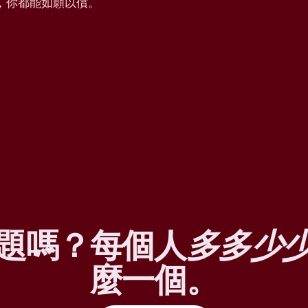
，你都能如願以償。
題嗎？每個人
多多少
麼一個。