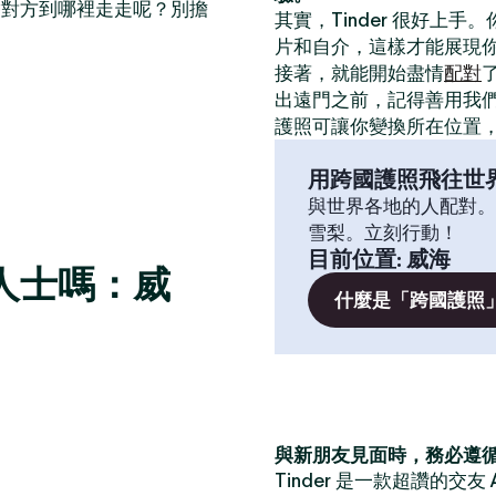
帶對方到哪裡走走呢？別擔
其實，Tinder 很好上手
片和自介，這樣才能展現
接著，就能開始盡情
配對
出遠門之前，記得善用我
護照可讓你變換所在位置
用跨國護照飛往世
與世界各地的人配對。
雪梨。立刻行動！
目前位置
:
威海
人士嗎：威
什麼是「跨國護照
與新朋友見面時，務必遵
Tinder 是一款超讚的