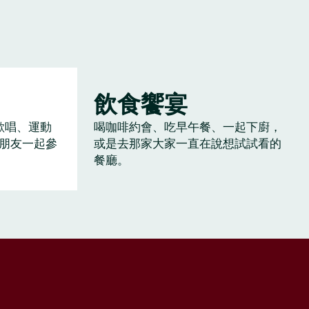
飲食饗宴
歡唱、運動
喝咖啡約會、吃早午餐、一起下廚，
朋友一起參
或是去那家大家一直在說想試試看的
餐廳。