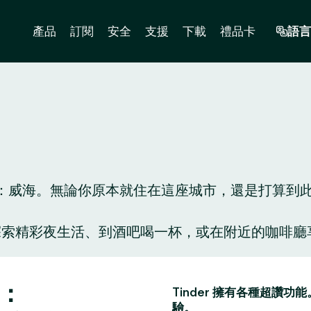
產品
訂閱
安全
支援
下載
禮品卡
語言
威海。無論你原本就住在這座城市，還是打算到此一遊
人陪你探索精彩夜生活、到酒吧喝一杯，或在附近的咖
。
子：
Tinder 擁有各種超
驗。