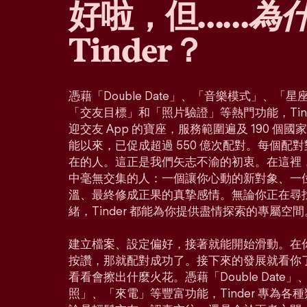
好啦，但……
為
Tinder？
憑藉「Double Date」、「音樂模式」、
「交友目標」和「照片驗證」等熱門功能，Tin
迎交友 App 的寶座，服務範圍遍及 190 個
能以來，已促成超過 550 億次配對。每個配
在的人。這正是我們矢志不渝的初衷。在這裡
中毫無交集的人：一個讓你心動的新對象、一
溫、最終修成正果的真摯感情。無論你正在尋
緒，Tinder 都能為你提供盡情探索的專屬空間
建立檔案、設定偏好，接著就能開始滑動。在
按讚，那就配對成功了。接下來的發展就看你
看看會擦出什麼火花。憑藉「Double Dat
照」、「來電」等豐富功能，Tinder 專為