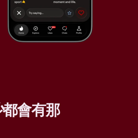
少
都會有那