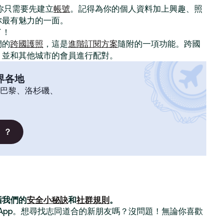
。你只需要先建立
帳號
。記得為你的個人資料加上興趣、照
你最有魅力的一面。
了！
們的
跨國護照
，這是
進階訂閱方案
隨附的一項功能。跨國
，並和其他城市的會員進行配對。
界各地
巴黎、洛杉磯、
」？
循我們的
安全小秘訣
和
社群規則
。
交友 App。想尋找志同道合的新朋友嗎？沒問題！無論你喜歡