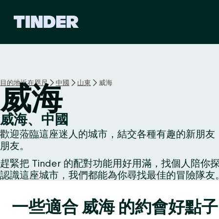
T
i
n
d
e
r
首
目的地近在咫尺
中國
山東
威海
威海
頁
威海、中國
歡迎蒞臨這座迷人的城市，結交各種有趣的新朋友：
朋友。
趕緊把 Tinder 的配對功能用好用滿，找個
認識這座城市，我們都能為你尋找最佳的冒險隊友
一些適合 威海 的約會好點