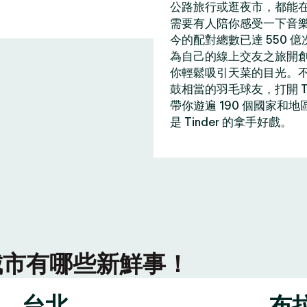
公路旅行或逛夜市，都能在 
需要有人陪你感受一下音
今的配對總數已達 550 
為自己的線上交友之旅開
你輕鬆吸引天菜的目光。
鼓相當的羽毛球友，打開 T
帶你遊遍 190 個國家和
是 Tinder 的拿手好戲。
r 城市有哪些新鮮事！
台北
布