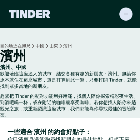
T
i
n
d
e
目的地近在咫尺
中國
山東
濱州
r
濱州
首
頁
濱州、中國
歡迎蒞臨這座迷人的城市，結交各種有趣的新朋友：濱州。無論你
原本就住在這座城市，還是打算到此一遊，只要打開 Tinder，就能
找到眾多當地的新朋友。
趕緊把 Tinder 的配對功能用好用滿，找個人陪你探索精彩夜生活、
到酒吧喝一杯，或在附近的咖啡廳享受咖啡。若你想找人陪你來趟
觀光之旅，或重新認識這座城市，我們都能為你尋找最佳的冒險隊
友。
一些適合 濱州 的約會好點子：
你已清楚身邊能夠尋找新朋友的最佳地點，但接下來