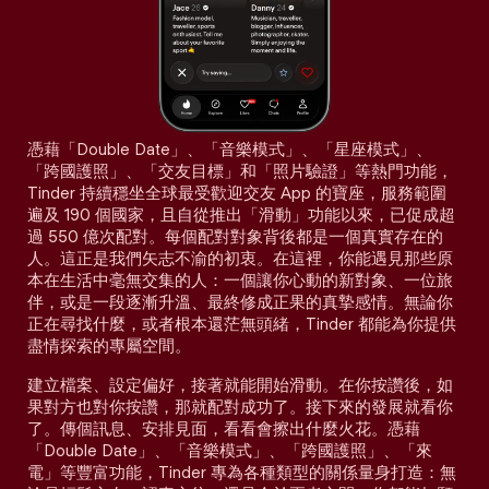
憑藉「Double Date」、「音樂模式」、「星座模式」、
「跨國護照」、「交友目標」和「照片驗證」等熱門功能，
Tinder 持續穩坐全球最受歡迎交友 App 的寶座，服務範圍
遍及 190 個國家，且自從推出「滑動」功能以來，已促成超
過 550 億次配對。每個配對對象背後都是一個真實存在的
人。這正是我們矢志不渝的初衷。在這裡，你能遇見那些原
本在生活中毫無交集的人：一個讓你心動的新對象、一位旅
伴，或是一段逐漸升溫、最終修成正果的真摯感情。無論你
正在尋找什麼，或者根本還茫無頭緒，Tinder 都能為你提供
盡情探索的專屬空間。
建立檔案、設定偏好，接著就能開始滑動。在你按讚後，如
果對方也對你按讚，那就配對成功了。接下來的發展就看你
了。傳個訊息、安排見面，看看會擦出什麼火花。憑藉
「Double Date」、「音樂模式」、「跨國護照」、「來
電」等豐富功能，Tinder 專為各種類型的關係量身打造：無