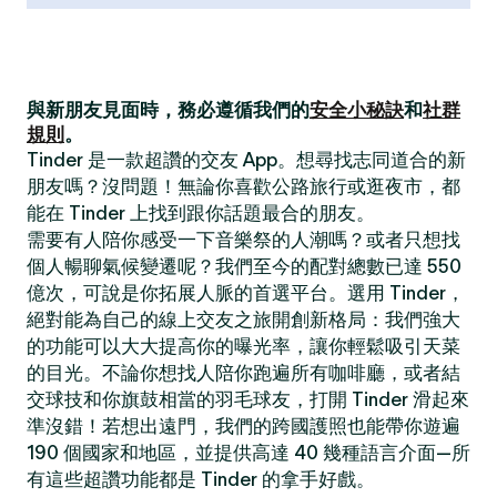
與新朋友見面時，務必遵循我們的
安全小秘訣
和
社群
規則
。
Tinder 是一款超讚的交友 App。想尋找志同道合的新
朋友嗎？沒問題！無論你喜歡公路旅行或逛夜市，都
能在 Tinder 上找到跟你話題最合的朋友。
需要有人陪你感受一下音樂祭的人潮嗎？或者只想找
個人暢聊氣候變遷呢？我們至今的配對總數已達 550
億次，可說是你拓展人脈的首選平台。選用 Tinder，
絕對能為自己的線上交友之旅開創新格局：我們強大
的功能可以大大提高你的曝光率，讓你輕鬆吸引天菜
的目光。不論你想找人陪你跑遍所有咖啡廳，或者結
交球技和你旗鼓相當的羽毛球友，打開 Tinder 滑起來
準沒錯！若想出遠門，我們的跨國護照也能帶你遊遍
190 個國家和地區，並提供高達 40 幾種語言介面—所
有這些超讚功能都是 Tinder 的拿手好戲。