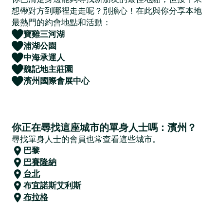
想帶對方到哪裡走走呢？別擔心！在此與你分享本地
最熱門的約會地點和活動：
寶雞三河湖
浦湖公園
中海承運人
魏記地主莊園
濱州國際會展中心
你正在尋找這座城市的單身人士嗎：濱州？
尋找單身人士的會員也常查看這些城市。
巴黎
巴賽隆納
台北
布宜諾斯艾利斯
布拉格