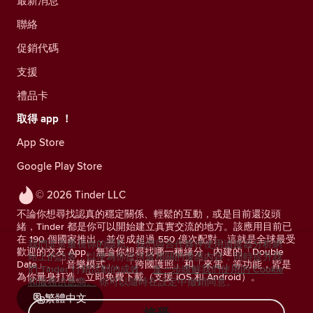
最新消息
聯絡
促銷代碼
支援
禮品卡
取得 app ！
App Store
Google Play Store
© 2026 Tinder LLC
不論你想尋找認真的穩定關係、輕鬆的互動，或是目前還沒頭
緒，Tinder 都是你可以開始建立真實交流的地方。該應用目前已
在 190 個國家推出，並促成超過 550 億次配對，這就是全球最受
我們非常重視你的隱私。我們與合作夥伴使用追蹤器分析網
歡迎的交友 App。無論你想尋找哪一種緣分，內建的「Double
站上的訪客，以便為你提供最相關的優惠內容，同時提升我
Date」、「音樂模式」、「跨國護照」和「來電」等功能，皆是
們 Tinder 行銷活動的成效。
進一步瞭解我們使用的 Cookie
為你量身打造。立即免費下載（支援 iOS 和 Android）。
和服務供應商。
你可以隨時在設定中撤銷同意。
繁體中文