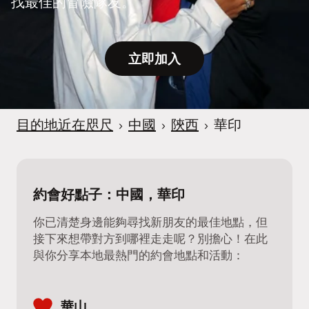
找最佳的冒險隊友。
立即加入
目的地近在咫尺
›
中國
›
陝西
›
華印
約會好點子：中國，華印
你已清楚身邊能夠尋找新朋友的最佳地點，但
接下來想帶對方到哪裡走走呢？別擔心！在此
與你分享本地最熱門的約會地點和活動：
華山