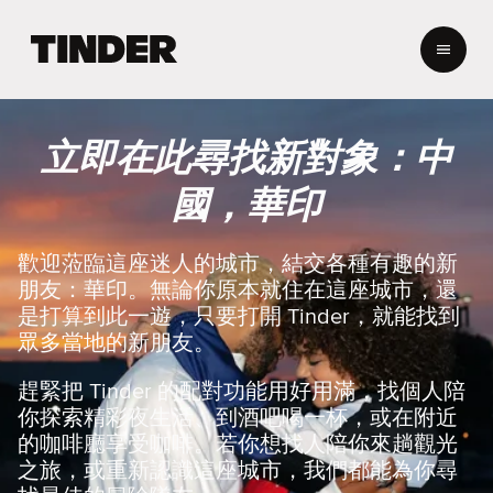
T
i
n
d
e
立即在此尋找新對象：中
r
首
國，華印
頁
歡迎蒞臨這座迷人的城市，結交各種有趣的新
朋友：華印。無論你原本就住在這座城市，還
是打算到此一遊，只要打開 Tinder，就能找到
眾多當地的新朋友。
趕緊把 Tinder 的配對功能用好用滿，找個人陪
你探索精彩夜生活、到酒吧喝一杯，或在附近
的咖啡廳享受咖啡。若你想找人陪你來趟觀光
之旅，或重新認識這座城市，我們都能為你尋