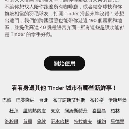
不論你想找人陪你跑遍所有咖啡廳，或者結交球技和你
旗鼓相當的羽毛球友，打開 Tinder 滑起來準沒錯！若想
出遠門，我們的跨國護照也能帶你遊遍 190 個國家和地
區，並提供高達 40 幾種語言介面—所有這些超讚功能都
是 Tinder 的拿手好戲。
開始使用
看看身邊其他 Tinder 城市有哪些新鮮事！
巴黎
巴賽隆納
台北
布宜諾斯艾利斯
布拉格
伊斯坦堡
杜拜
里約熱內盧
東京
阿姆斯特丹
峇里島
柏林
洛杉磯
首爾
倫敦
哥本哈根
特拉維夫
紐約
馬德里