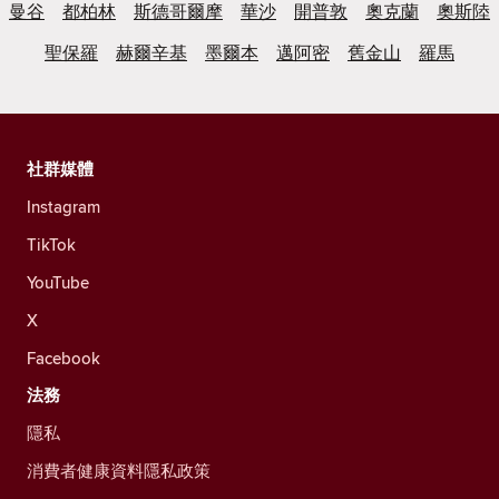
曼谷
都柏林
斯德哥爾摩
華沙
開普敦
奧克蘭
奧斯陸
聖保羅
赫爾辛基
墨爾本
邁阿密
舊金山
羅馬
社群媒體
Instagram
TikTok
YouTube
X
Facebook
法務
隱私
消費者健康資料隱私政策