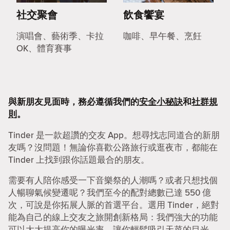
社交聚會
飲食饗宴
演唱會、藝術季、卡拉
咖啡、早午餐、烹飪
OK、體育賽事
與新朋友見面時，務必遵循我們的
安全小秘訣
和
社群規
則
。
Tinder 是一款超讚的交友 App。想尋找志同道合的新朋
友嗎？沒問題！無論你喜歡公路旅行或逛夜市，都能在
Tinder 上找到跟你話題最合的朋友。
需要有人陪你感受一下音樂祭的人潮嗎？或者只想找個
人暢聊氣候變遷呢？我們至今的配對總數已達 550 億
次，可說是你拓展人脈的首選平台。選用 Tinder，絕對
能為自己的線上交友之旅開創新格局：我們強大的功能
可以大大提高你的曝光率，讓你輕鬆吸引天菜的目光。