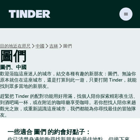
T
i
n
d
e
目的地近在咫尺
中國
吉林
圖們
r
圖們
首
頁
圖們、中國
歡迎蒞臨這座迷人的城市，結交各種有趣的新朋友：圖們。無論你
原本就住在這座城市，還是打算到此一遊，只要打開 Tinder，就能
找到眾多當地的新朋友。
趕緊把 Tinder 的配對功能用好用滿，找個人陪你探索精彩夜生活、
到酒吧喝一杯，或在附近的咖啡廳享受咖啡。若你想找人陪你來趟
觀光之旅，或重新認識這座城市，我們都能為你尋找最佳的冒險隊
友。
一些適合 圖們 的約會好點子：
你已清楚身邊能夠尋找新朋友的最佳地點，但接下來