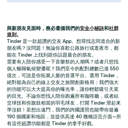
與新朋友見面時，務必遵循我們的
安全小秘訣
和
社群
規則
。
Tinder 是一款超讚的交友 App。想尋找志同道合的新
朋友嗎？沒問題！無論你喜歡公路旅行或逛夜市，都
能在 Tinder 上找到跟你話題最合的朋友。
需要有人陪你感受一下音樂祭的人潮嗎？或者只想找
個人暢聊氣候變遷呢？我們至今的配對總數已達 550
億次，可說是你拓展人脈的首選平台。選用 Tinder，
絕對能為自己的線上交友之旅開創新格局：我們強大
的功能可以大大提高你的曝光率，讓你輕鬆吸引天菜
的目光。不論你想找人陪你跑遍所有咖啡廳，或者結
交球技和你旗鼓相當的羽毛球友，打開 Tinder 滑起來
準沒錯！若想出遠門，我們的跨國護照也能帶你遊遍
190 個國家和地區，並提供高達 40 幾種語言介面—所
有這些超讚功能都是 Tinder 的拿手好戲。