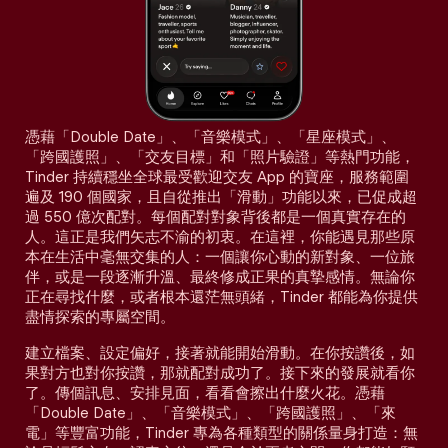
憑藉「Double Date」、「音樂模式」、「星座模式」、
「跨國護照」、「交友目標」和「照片驗證」等熱門功能，
Tinder 持續穩坐全球最受歡迎交友 App 的寶座，服務範圍
遍及 190 個國家，且自從推出「滑動」功能以來，已促成超
過 550 億次配對。每個配對對象背後都是一個真實存在的
人。這正是我們矢志不渝的初衷。在這裡，你能遇見那些原
本在生活中毫無交集的人：一個讓你心動的新對象、一位旅
伴，或是一段逐漸升溫、最終修成正果的真摯感情。無論你
正在尋找什麼，或者根本還茫無頭緒，Tinder 都能為你提供
盡情探索的專屬空間。
建立檔案、設定偏好，接著就能開始滑動。在你按讚後，如
果對方也對你按讚，那就配對成功了。接下來的發展就看你
了。傳個訊息、安排見面，看看會擦出什麼火花。憑藉
「Double Date」、「音樂模式」、「跨國護照」、「來
電」等豐富功能，Tinder 專為各種類型的關係量身打造：無