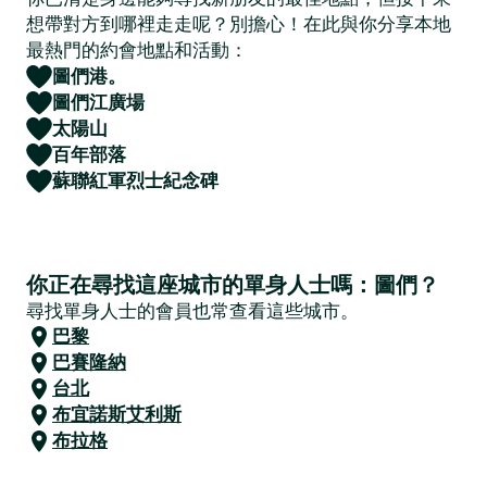
想帶對方到哪裡走走呢？別擔心！在此與你分享本地
最熱門的約會地點和活動：
圖們港。
圖們江廣場
太陽山
百年部落
蘇聯紅軍烈士紀念碑
你正在尋找這座城市的單身人士嗎：圖們？
尋找單身人士的會員也常查看這些城市。
巴黎
巴賽隆納
台北
布宜諾斯艾利斯
布拉格