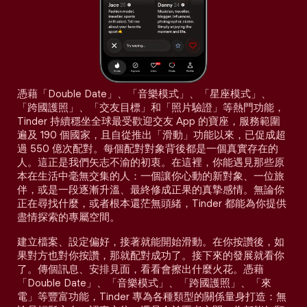
憑藉「Double Date」、「音樂模式」、「星座模式」、
「跨國護照」、「交友目標」和「照片驗證」等熱門功能，
Tinder 持續穩坐全球最受歡迎交友 App 的寶座，服務範圍
遍及 190 個國家，且自從推出「滑動」功能以來，已促成超
過 550 億次配對。每個配對對象背後都是一個真實存在的
人。這正是我們矢志不渝的初衷。在這裡，你能遇見那些原
本在生活中毫無交集的人：一個讓你心動的新對象、一位旅
伴，或是一段逐漸升溫、最終修成正果的真摯感情。無論你
正在尋找什麼，或者根本還茫無頭緒，Tinder 都能為你提供
盡情探索的專屬空間。
建立檔案、設定偏好，接著就能開始滑動。在你按讚後，如
果對方也對你按讚，那就配對成功了。接下來的發展就看你
了。傳個訊息、安排見面，看看會擦出什麼火花。憑藉
「Double Date」、「音樂模式」、「跨國護照」、「來
電」等豐富功能，Tinder 專為各種類型的關係量身打造：無