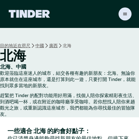
T
i
n
d
e
目的地近在咫尺
中國
廣西
北海
r
北海
首
頁
北海、中國
歡迎蒞臨這座迷人的城市，結交各種有趣的新朋友：北海。無論你
原本就住在這座城市，還是打算到此一遊，只要打開 Tinder，就能
找到眾多當地的新朋友。
趕緊把 Tinder 的配對功能用好用滿，找個人陪你探索精彩夜生活、
到酒吧喝一杯，或在附近的咖啡廳享受咖啡。若你想找人陪你來趟
觀光之旅，或重新認識這座城市，我們都能為你尋找最佳的冒險隊
友。
一些適合 北海 的約會好點子：
你已清楚身邊能夠尋找新朋友的最佳地點，但接下來