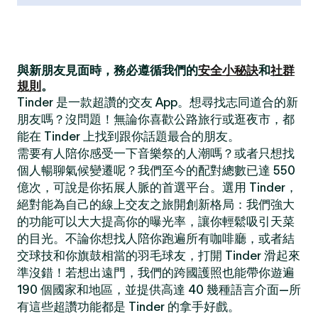
與新朋友見面時，務必遵循我們的
安全小秘訣
和
社群
規則
。
Tinder 是一款超讚的交友 App。想尋找志同道合的新
朋友嗎？沒問題！無論你喜歡公路旅行或逛夜市，都
能在 Tinder 上找到跟你話題最合的朋友。
需要有人陪你感受一下音樂祭的人潮嗎？或者只想找
個人暢聊氣候變遷呢？我們至今的配對總數已達 550
億次，可說是你拓展人脈的首選平台。選用 Tinder，
絕對能為自己的線上交友之旅開創新格局：我們強大
的功能可以大大提高你的曝光率，讓你輕鬆吸引天菜
的目光。不論你想找人陪你跑遍所有咖啡廳，或者結
交球技和你旗鼓相當的羽毛球友，打開 Tinder 滑起來
準沒錯！若想出遠門，我們的跨國護照也能帶你遊遍
190 個國家和地區，並提供高達 40 幾種語言介面—所
有這些超讚功能都是 Tinder 的拿手好戲。